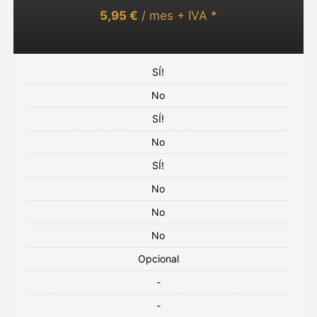
5,95 €
/ mes + IVA *
SÍ!
No
SÍ!
No
SÍ!
No
No
No
Opcional
-
-