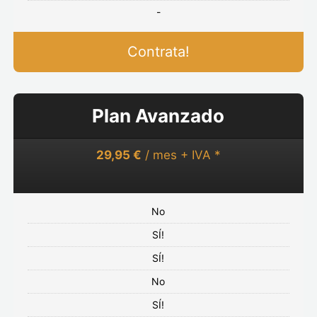
-
Contrata!
Plan Avanzado
29,95 €
/ mes + IVA *
No
SÍ!
SÍ!
No
SÍ!