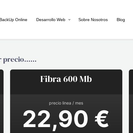
BackUp Online
Desarrollo Web
Sobre Nosotros
Blog
 precio......
Fibra 600 Mb
precio linea / mes
22,90 €