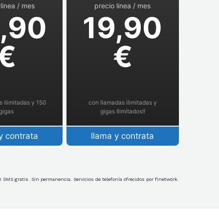
 linea / mes
precio linea / mes
,90
19,90
€
€
 ilimitadas y 150
con llamadas ilimitadas y
gigas
gigas Ilimitados!!
y contrata
llama y contrata
 SMS gratis. Sin permanencia. Servicios de telefonía ofrecidos por finetwork.