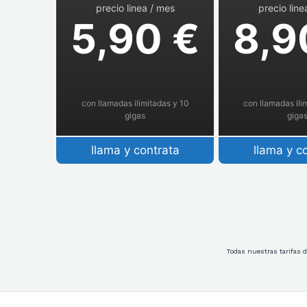
precio linea / mes
precio line
5,90 €
8,9
con llamadas ilimitadas y 10
con llamadas ili
gigas
giga
llama y contrata
llama y c
Todas nuestras tarifas d