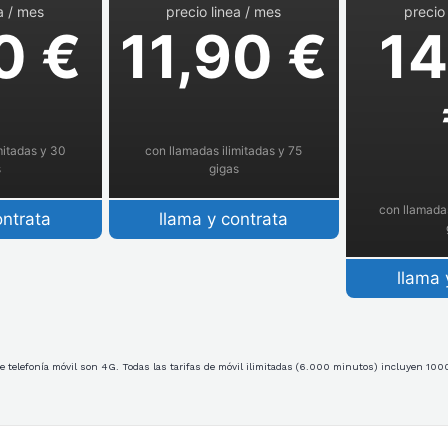
a / mes
precio linea / mes
precio
0 €
11,90 €
14
mitadas y 30
con llamadas ilimitadas y 75
s
gigas
con llamadas
ontrata
llama y contrata
llama 
e telefonía móvil son 4G. Todas las tarifas de móvil ilimitadas (6.000 minutos) incluyen 1000