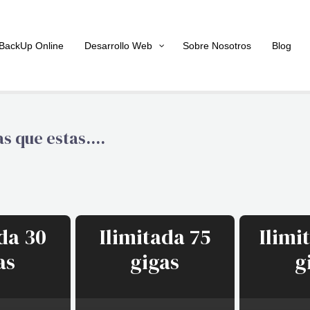
BackUp Online
Desarrollo Web
Sobre Nosotros
Blog
s que estas....
da 30
Ilimitada 75
Ilimi
as
gigas
g