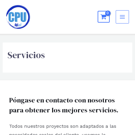
Ir
al
MAI
contenido
ME
Servicios
Póngase en contacto con nosotros
para obtener los mejores servicios.
Todos nuestros proyectos son adaptados a las
necesidades reales del cliente, usamos la