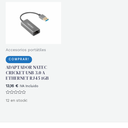
Accesorios portátiles
COMPRAR!
ADAPTADOR NATEC
CRICKET USB 3.0 A
ETHERNET RJ45 1GB
13,16
€
IVA Incluido
Valorado
12 en stock!
con
0
de
5