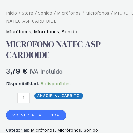
Inicio
/
Store
/
Sonido
/
Micrófonos
/
Micrófonos
/ MICROF
NATEC ASP CARDIOIDE
Micrófonos
,
Micrófonos
,
Sonido
MICROFONO NATEC ASP
CARDIOIDE
3,79
€
IVA Incluido
Disponibilidad:
8 disponibles
MICROFONO
AÑADIR AL CARRITO
NATEC
ASP
VOLVER A LA TIENDA
CARDIOIDE
Categorías:
Micrófonos
,
Micrófonos
,
Sonido
cantidad