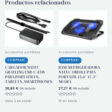
Productos relacionados
Accesorios portátiles
Accesorios portátiles
COMPRAR!
COMPRAR!
CARGADOR NATEC
BASE REFRIGERADORA
GRAYLING USB-C 45W
NATEC ORIOLE PAPA
PARA PORTATILES,
PORTATIL 15.6″-17.3″
TABLETS, SMARTPHONES
NEGRA
26,83
€
27,27
€
IVA Incluido
IVA Incluido
Valorado
Valorado
¡Solo 2 en stock!
10 en stock!
con
con
0
0
de
de
5
5