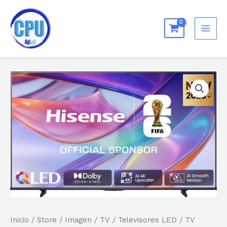
Ir
al
MAI
contenido
ME
Inicio
/
Store
/
Imagen
/
TV
/
Televisores LED
/ TV