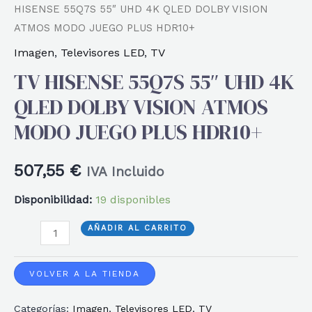
HISENSE 55Q7S 55″ UHD 4K QLED DOLBY VISION
ATMOS MODO JUEGO PLUS HDR10+
Imagen
,
Televisores LED
,
TV
TV HISENSE 55Q7S 55″ UHD 4K
QLED DOLBY VISION ATMOS
MODO JUEGO PLUS HDR10+
507,55
€
IVA Incluido
Disponibilidad:
19 disponibles
TV
AÑADIR AL CARRITO
HISENSE
55Q7S
VOLVER A LA TIENDA
55"
Categorías:
Imagen
,
Televisores LED
,
TV
UHD