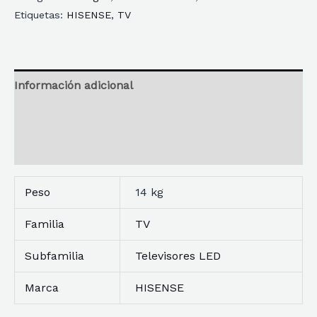
Etiquetas:
HISENSE
,
TV
4K
QLED
DOLBY
VISION
Información adicional
ATMOS
Reseñas
MODO
JUEGO
Descripción
PLUS
HDR10+
Peso
14 kg
cantidad
Familia
TV
Subfamilia
Televisores LED
Marca
HISENSE