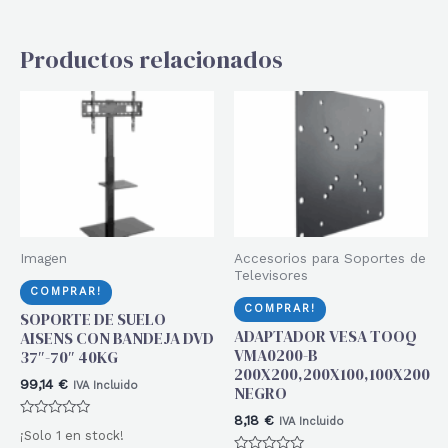
Productos relacionados
Imagen
Accesorios para Soportes de
Televisores
COMPRAR!
COMPRAR!
SOPORTE DE SUELO
ADAPTADOR VESA TOOQ
AISENS CON BANDEJA DVD
VMA0200-B
37″-70″ 40KG
200X200,200X100,100X200
99,14
€
IVA Incluido
NEGRO
8,18
€
IVA Incluido
Valorado
¡Solo 1 en stock!
con