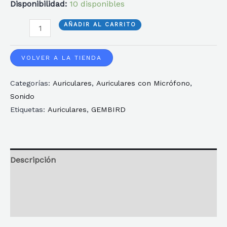
Disponibilidad:
10 disponibles
AURICULARES
AÑADIR AL CARRITO
GEMBIRD
LOS
VOLVER A LA TIENDA
ANGELES
Categorías:
Auriculares
,
Auriculares con Micrófono
,
NEGRO
Sonido
ALAMBRICO
Etiquetas:
Auriculares
,
GEMBIRD
cantidad
Descripción
Información adicional
Reseñas