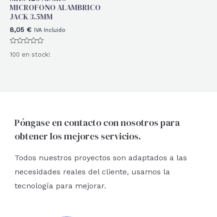
MICROFONO ALAMBRICO
JACK 3.5MM
8,05
€
IVA Incluido
Valorado
100 en stock!
con
0
de
5
Póngase en contacto con nosotros para
obtener los mejores servicios.
Todos nuestros proyectos son adaptados a las
necesidades reales del cliente, usamos la
tecnología para mejorar.