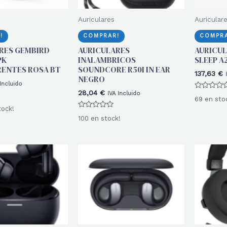
Auriculares
Auricular
!
COMPRAR!
COMPRA
RES GEMBIRD
AURICULARES
AURICU
PK
INALAMBRICOS
SLEEP A
ENTES ROSA BT
SOUNDCORE R50I IN EAR
137,63
€
NEGRO
 Incluido
28,04
€
IVA Incluido
Valorado
69 en sto
con
0
tock!
Valorado
de
100 en stock!
con
5
0
de
5