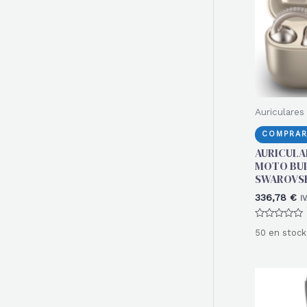
r
:
Auriculares
COMPRAR
AURICUL
MOTO BU
SWAROVS
336,78
€
I
Valorado
50 en stock
con
0
de
5