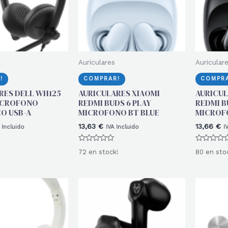
Auriculares
Auricular
!
COMPRAR!
COMPRA
RES DELL WH125
AURICULARES XIAOMI
AURICUL
ICROFONO
REDMI BUDS 6 PLAY
REDMI B
O USB-A
MICROFONO BT BLUE
MICROF
13,63
€
13,66
€
 Incluido
IVA Incluido
I
Valorado
Valorado
72 en stock!
80 en sto
con
con
0
0
de
de
5
5