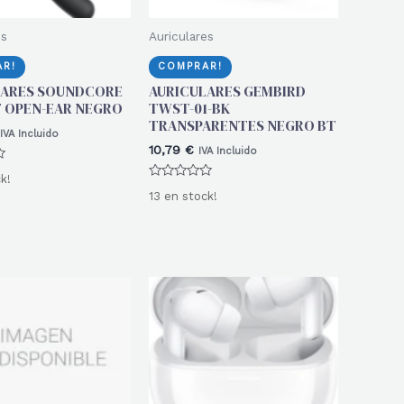
es
Auriculares
R!
COMPRAR!
LARES SOUNDCORE
AURICULARES GEMBIRD
 OPEN-EAR NEGRO
TWST-01-BK
TRANSPARENTES NEGRO BT
IVA Incluido
10,79
€
IVA Incluido
k!
Valorado
13 en stock!
con
0
de
5