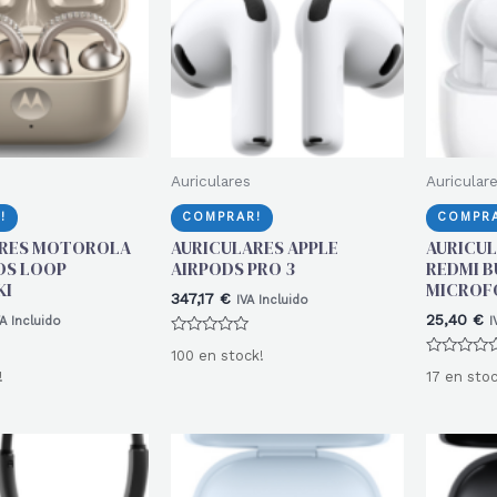
Auriculares
Auricular
!
COMPRAR!
COMPRA
ARES MOTOROLA
AURICULARES APPLE
AURICUL
DS LOOP
AIRPODS PRO 3
REDMI B
KI
MICROF
347,17
€
IVA Incluido
25,40
€
VA Incluido
I
Valorado
100 en stock!
con
Valorado
0
!
17 en stoc
con
de
0
5
de
5