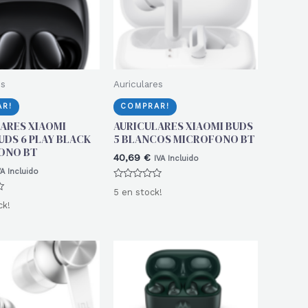
es
Auriculares
R!
COMPRAR!
ARES XIAOMI
AURICULARES XIAOMI BUDS
UDS 6 PLAY BLACK
5 BLANCOS MICROFONO BT
ONO BT
40,69
€
IVA Incluido
VA Incluido
Valorado
5 en stock!
con
0
ck!
de
5