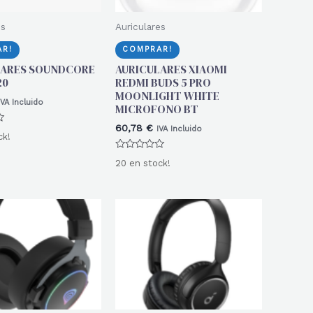
es
Auriculares
R!
COMPRAR!
LARES SOUNDCORE
AURICULARES XIAOMI
20
REDMI BUDS 5 PRO
MOONLIGHT WHITE
IVA Incluido
MICROFONO BT
60,78
€
IVA Incluido
ck!
Valorado
20 en stock!
con
0
de
5