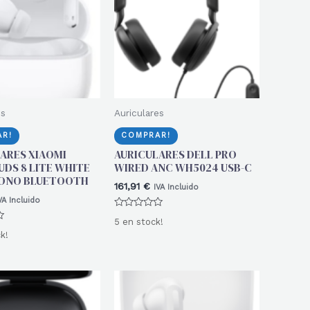
es
Auriculares
R!
COMPRAR!
ARES XIAOMI
AURICULARES DELL PRO
UDS 8 LITE WHITE
WIRED ANC WH5024 USB-C
ONO BLUETOOTH
161,91
€
IVA Incluido
VA Incluido
Valorado
5 en stock!
con
0
k!
de
5