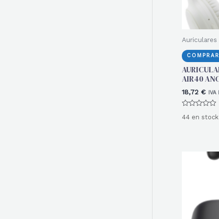
Auriculares
COMPRAR
AURICULA
AIR40 AN
18,72
€
IVA 
Valorado
44 en stock
con
0
de
5