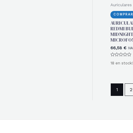
Auriculares
COMPRAR
AURICULA
REDMI BU
MIDNIGHT
MICROFO
66,58
€
IVA
Valorado
18 en stock!
con
0
de
5
1
2