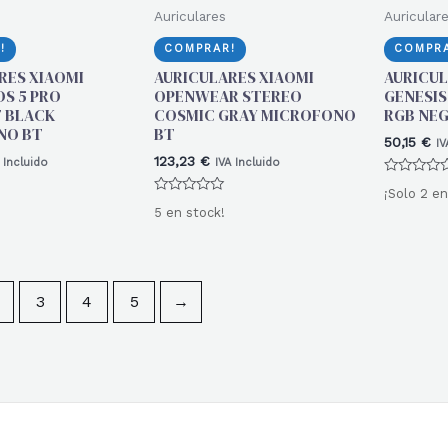
Auriculares
Auricular
!
COMPRAR!
COMPRA
RES XIAOMI
AURICULARES XIAOMI
AURICU
DS 5 PRO
OPENWEAR STEREO
GENESIS
 BLACK
COSMIC GRAY MICROFONO
RGB NE
NO BT
BT
50,15
€
IV
123,23
€
 Incluido
IVA Incluido
Valorado
¡Solo 2 en
con
Valorado
0
5 en stock!
con
de
0
5
de
5
3
4
5
→