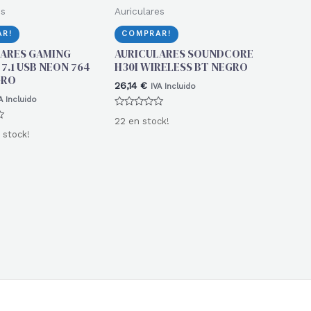
es
Auriculares
R!
COMPRAR!
LARES GAMING
AURICULARES SOUNDCORE
 7.1 USB NEON 764
H30I WIRELESS BT NEGRO
GRO
26,14
€
IVA Incluido
A Incluido
Valorado
22 en stock!
con
0
 stock!
de
5