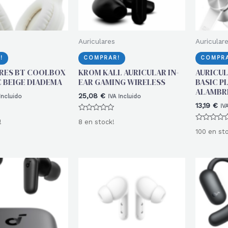
Auriculares
Auricular
!
COMPRAR!
COMPRA
RES BT COOLBOX
KROM KALL AURICULAR IN-
AURICUL
C BEIGE DIADEMA
EAR GAMING WIRELESS
BASIC P
ALAMBR
25,08
€
Incluido
IVA Incluido
13,19
€
IV
Valorado
!
8 en stock!
con
Valorado
0
100 en st
con
de
0
5
de
5