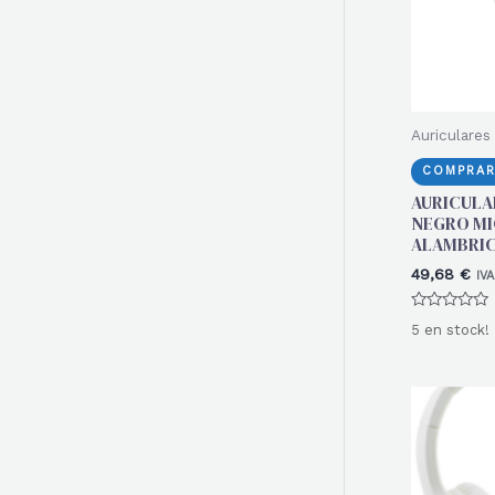
Auriculares
COMPRAR
AURICULA
NEGRO M
ALAMBRIC
49,68
€
IVA
Valorado
5 en stock!
con
0
de
5