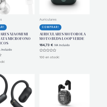
es
Auriculares
R!
COMPRAR!
ARES XIAOMI MI
AURICULARES MOTOROLA
LATA MICROFONO
MOTO BUDS LOOP VERDE
ICOS
164,73
€
IVA Incluido
A Incluido
Valorado
100 en stock!
con
0
ock!
de
5