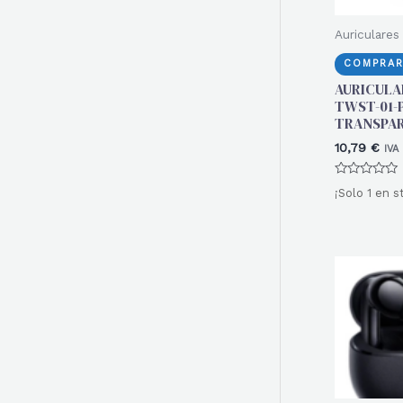
Auriculares
COMPRAR
AURICULA
TWST-01-
TRANSPAR
10,79
€
IVA
Valorado
¡Solo 1 en s
con
0
de
5