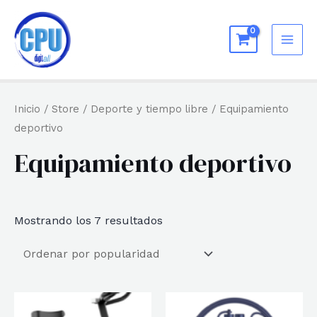
Ir
al
MAI
contenido
ME
Inicio
/
Store
/
Deporte y tiempo libre
/ Equipamiento
deportivo
Equipamiento deportivo
Ordenado
Mostrando los 7 resultados
por
popularidad