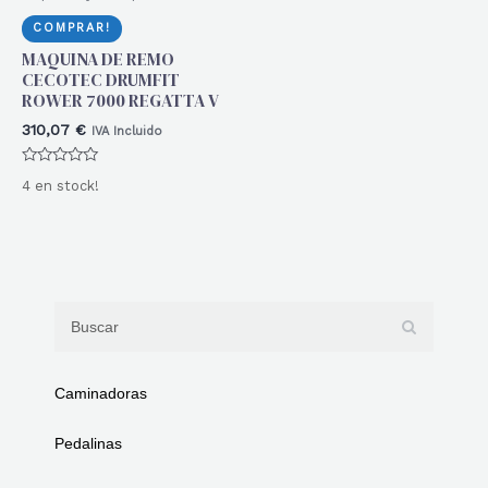
COMPRAR!
MAQUINA DE REMO
CECOTEC DRUMFIT
ROWER 7000 REGATTA V
310,07
€
IVA Incluido
Valorado
4 en stock!
con
0
de
5
Caminadoras
Pedalinas