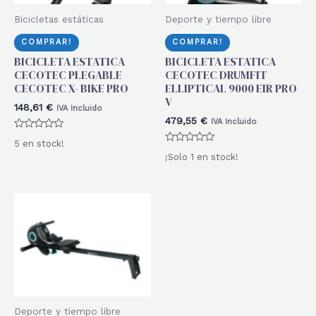
Bicicletas estáticas
Deporte y tiempo libre
COMPRAR!
COMPRAR!
BICICLETA ESTATICA
BICICLETA ESTATICA
CECOTEC PLEGABLE
CECOTEC DRUMFIT
CECOTEC X- BIKE PRO
ELLIPTICAL 9000 EIR PRO
V
148,61
€
IVA Incluido
479,55
€
IVA Incluido
Valorado
5 en stock!
con
Valorado
0
¡Solo 1 en stock!
con
de
0
5
de
5
Deporte y tiempo libre