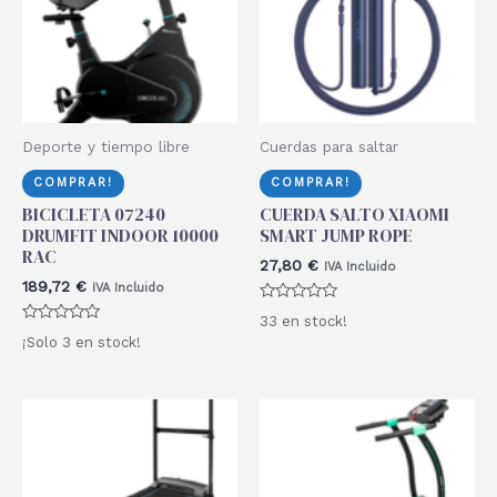
Deporte y tiempo libre
Cuerdas para saltar
COMPRAR!
COMPRAR!
BICICLETA 07240
CUERDA SALTO XIAOMI
DRUMFIT INDOOR 10000
SMART JUMP ROPE
RAC
27,80
€
IVA Incluido
189,72
€
IVA Incluido
Valorado
33 en stock!
con
Valorado
0
¡Solo 3 en stock!
con
de
0
5
de
5