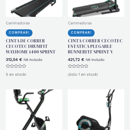
Caminadoras
Caminadoras
COMPRAR!
COMPRAR!
CINTA DE CORRER
CINTA CORRER CECOTEC
CECOTEC DRUMFIT
ESTATICA PLEGABLE
WAYHOME 1400 SPRINT
RUNNERFIT SPRINT V
312,54
€
421,72
€
IVA Incluido
IVA Incluido
Valorado
Valorado
5 en stock!
¡Solo 1 en stock!
con
con
0
0
de
de
5
5