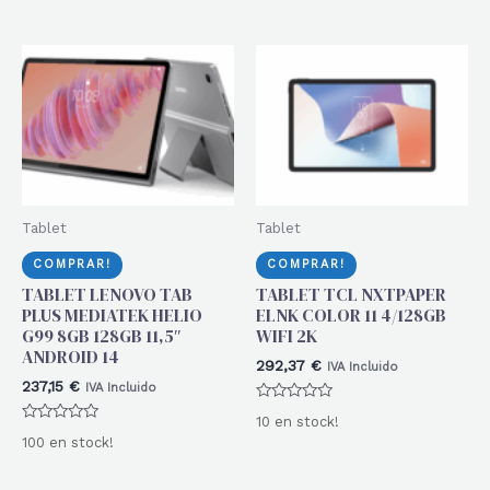
de
0
5
de
5
Tablet
Tablet
COMPRAR!
COMPRAR!
TABLET LENOVO TAB
TABLET TCL NXTPAPER
PLUS MEDIATEK HELIO
ELNK COLOR 11 4/128GB
G99 8GB 128GB 11,5″
WIFI 2K
ANDROID 14
292,37
€
IVA Incluido
237,15
€
IVA Incluido
Valorado
10 en stock!
con
Valorado
0
100 en stock!
con
de
0
5
de
5