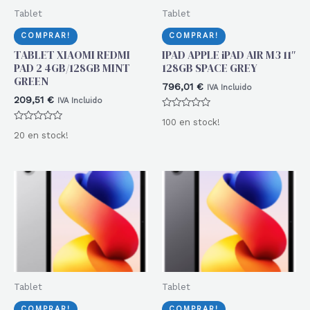
Tablet
Tablet
COMPRAR!
COMPRAR!
TABLET XIAOMI REDMI
IPAD APPLE iPAD AIR M3 11″
PAD 2 4GB/128GB MINT
128GB SPACE GREY
GREEN
796,01
€
IVA Incluido
209,51
€
IVA Incluido
Valorado
100 en stock!
con
Valorado
0
20 en stock!
con
de
0
5
de
5
Tablet
Tablet
COMPRAR!
COMPRAR!