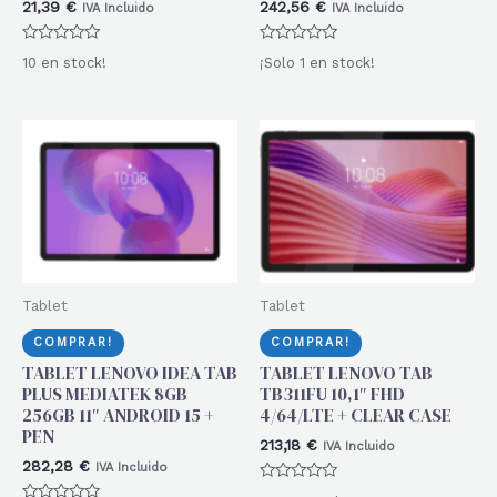
21,39
€
242,56
€
IVA Incluido
IVA Incluido
Valorado
Valorado
10 en stock!
¡Solo 1 en stock!
con
con
0
0
de
de
5
5
Tablet
Tablet
COMPRAR!
COMPRAR!
TABLET LENOVO IDEA TAB
TABLET LENOVO TAB
PLUS MEDIATEK 8GB
TB311FU 10,1″ FHD
256GB 11″ ANDROID 15 +
4/64/LTE + CLEAR CASE
PEN
213,18
€
IVA Incluido
282,28
€
IVA Incluido
Valorado