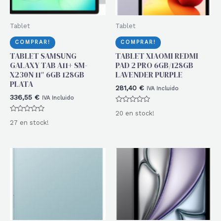
Tablet
Tablet
COMPRAR!
COMPRAR!
TABLET SAMSUNG
TABLET XIAOMI REDMI
GALAXY TAB A11+ SM-
PAD 2 PRO 6GB/128GB
X230N 11″ 6GB 128GB
LAVENDER PURPLE
PLATA
281,40
€
IVA Incluido
336,55
€
IVA Incluido
Valorado
20 en stock!
con
Valorado
0
27 en stock!
con
de
0
5
de
5