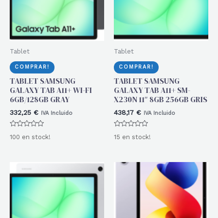
Tablet
Tablet
COMPRAR!
COMPRAR!
TABLET SAMSUNG
TABLET SAMSUNG
GALAXY TAB A11+ WI-FI
GALAXY TAB A11+ SM-
6GB/128GB GRAY
X230N 11″ 8GB 256GB GRIS
332,25
€
438,17
€
IVA Incluido
IVA Incluido
Valorado
Valorado
100 en stock!
15 en stock!
con
con
0
0
de
de
5
5