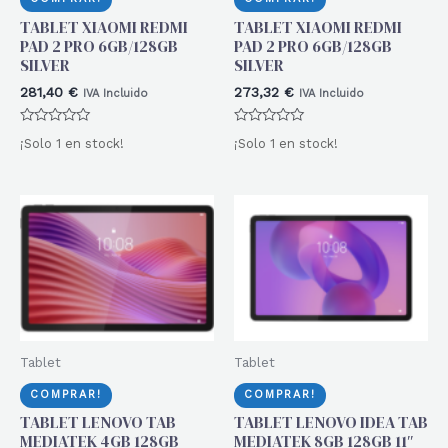
TABLET XIAOMI REDMI
TABLET XIAOMI REDMI
PAD 2 PRO 6GB/128GB
PAD 2 PRO 6GB/128GB
SILVER
SILVER
281,40
€
273,32
€
IVA Incluido
IVA Incluido
Valorado
Valorado
¡Solo 1 en stock!
¡Solo 1 en stock!
con
con
0
0
de
de
5
5
Tablet
Tablet
COMPRAR!
COMPRAR!
TABLET LENOVO TAB
TABLET LENOVO IDEA TAB
MEDIATEK 4GB 128GB
MEDIATEK 8GB 128GB 11″