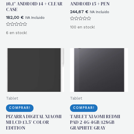
10,1″ ANDROID 14 + CLEAR
ANDROID 15 + PEN
CASE
244,67
€
IVA Incluido
182,00
€
IVA Incluido
Valorado
100 en stock!
con
Valorado
0
6 en stock!
con
de
0
5
de
5
Tablet
Tablet
COMPRAR!
COMPRAR!
PIZARRA DIGITAL XIAOMI
TABLET XIAOMI REDMI
MI LCD 13.5′ COLOR
PAD 2 4G 4GB/128GB
EDITION
GRAPHITE GRAY