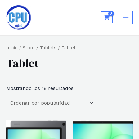
Ir
al
MAI
contenido
ME
Inicio
/
Store
/
Tablets
/ Tablet
Tablet
Ordenado
Mostrando los 18 resultados
por
popularidad