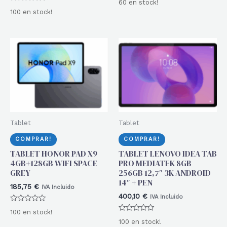
60 en stock!
con
Valorado
0
100 en stock!
con
de
0
5
de
5
Tablet
Tablet
COMPRAR!
COMPRAR!
TABLET HONOR PAD X9
TABLET LENOVO IDEA TAB
4GB+128GB WIFI SPACE
PRO MEDIATEK 8GB
GREY
256GB 12,7″ 3K ANDROID
14″ + PEN
185,75
€
IVA Incluido
400,10
€
IVA Incluido
Valorado
100 en stock!
con
Valorado
0
100 en stock!
con