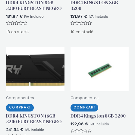
DDR4 KINGSTON 8GB
DDR4 KINGSTON 8GB
3200 FURY BEAST NEGRO
3200
131,97
€
131,97
€
IVA Incluido
IVA Incluido
Valorado
Valorado
18 en stock!
10 en stock!
con
con
0
0
de
de
5
5
Componentes
Componentes
COMPRAR!
COMPRAR!
DDR4 KINGSTON 16GB
DDR4 Kingston 8GB 3200
3200 FURY BEAST NEGRO
122,96
€
IVA Incluido
241,94
€
IVA Incluido