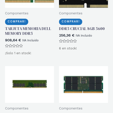
Componentes
Componentes
COMPRAR!
COMPRAR!
TARJETA MEMORIA DELL
DDR5 CRUCIAL 8GB 5600
MEMORY DDR5
256,36
€
IVA Incluido
908,64
€
IVA Incluido
Valorado
6 en stock!
con
Valorado
0
¡Solo 1 en stock!
con
de
0
5
de
5
Componentes
Componentes