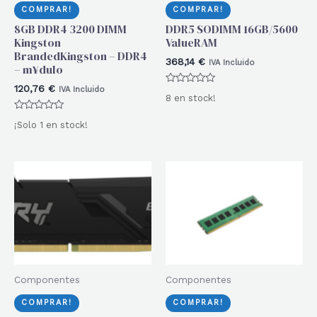
COMPRAR!
COMPRAR!
8GB DDR4 3200 DIMM
DDR5 SODIMM 16GB/5600
Kingston
ValueRAM
BrandedKingston – DDR4
368,14
€
IVA Incluido
– m¥dulo
120,76
€
IVA Incluido
Valorado
8 en stock!
con
0
Valorado
de
¡Solo 1 en stock!
con
5
0
de
5
Componentes
Componentes
COMPRAR!
COMPRAR!