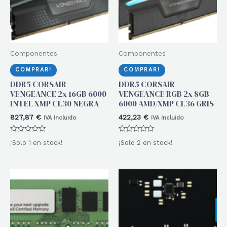
Componentes
Componentes
COMPRAR!
COMPRAR!
DDR5 CORSAIR
DDR5 CORSAIR
VENGEANCE 2x 16GB 6000
VENGEANCE RGB 2x 8GB
INTEL XMP CL30 NEGRA
6000 AMD/XMP CL36 GRIS
827,87
€
422,23
€
IVA Incluido
IVA Incluido
Valorado
Valorado
¡Solo 1 en stock!
¡Solo 2 en stock!
con
con
0
0
de
de
5
5