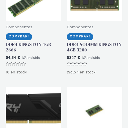
Componentes
Componentes
COMPRAR!
COMPRAR!
DDR4 KINGSTON 4GB
DDR4 SODIMM KINGSTON
2666
4GB 3200
54,34
€
53,17
€
IVA Incluido
IVA Incluido
Valorado
Valorado
10 en stock!
¡Solo 1 en stock!
con
con
0
0
de
de
5
5