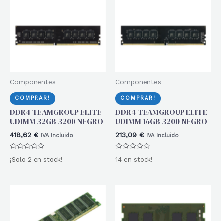
Componentes
Componentes
COMPRAR!
COMPRAR!
DDR4 TEAMGROUP ELITE
DDR4 TEAMGROUP ELITE
UDIMM 32GB 3200 NEGRO
UDIMM 16GB 3200 NEGRO
418,62
€
213,09
€
IVA Incluido
IVA Incluido
Valorado
Valorado
¡Solo 2 en stock!
14 en stock!
con
con
0
0
de
de
5
5