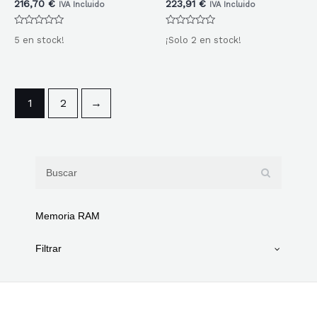
216,70
€
223,91
€
IVA Incluido
IVA Incluido
Valorado
Valorado
5 en stock!
¡Solo 2 en stock!
con
con
0
0
de
de
5
5
1
2
→
Memoria RAM
Filtrar