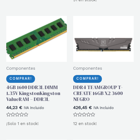
con
de
0
5
de
5
Componentes
Componentes
COMPRAR!
COMPRAR!
4GB 1600 DDR3L DIMM
DDR4 TEAMGROUP T-
1.35V KingstonKingston
CREATE 16GB X2 3600
ValueRAM – DDR3L
NEGRO
44,23
€
426,45
€
IVA Incluido
IVA Incluido
Valorado
Valorado
¡Solo 1 en stock!
12 en stock!
con
con
0
0
de
de
5
5