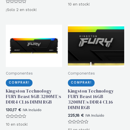
Valorado
10 en stock!
con
Valorado
0
¡Solo 2 en stock!
con
de
0
5
de
5
Componentes
Componentes
COMPRAR!
COMPRAR!
Kingston Technology
Kingston Technology
FURY Beast 8GB 3200MT/s
FURY Beast 16GB
DDR4 CL16 DIMM RGB
3200MT/s DDR4 CL16
DIMM RGB
130,17
€
IVA Incluido
225,18
€
IVA Incluido
Valorado
10 en stock!
con
Valorado
0
51 en stock!