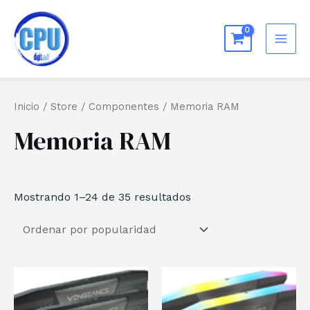
Ir
al
MAI
contenido
ME
Inicio
/
Store
/
Componentes
/ Memoria RAM
Memoria RAM
Ordenado
Mostrando 1–24 de 35 resultados
por
popularidad