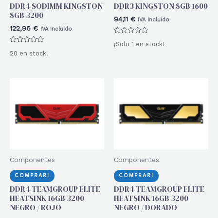
DDR4 SODIMM KINGSTON
DDR3 KINGSTON 8GB 1600
8GB 3200
94,11
€
IVA Incluido
122,96
€
IVA Incluido
Valorado
¡Solo 1 en stock!
con
Valorado
0
20 en stock!
con
de
0
5
de
5
Componentes
Componentes
COMPRAR!
COMPRAR!
DDR4 TEAMGROUP ELITE
DDR4 TEAMGROUP ELITE
HEATSINK 16GB 3200
HEATSINK 16GB 3200
NEGRO / ROJO
NEGRO / DORADO