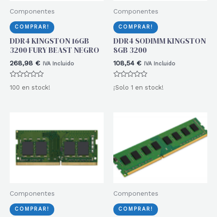
Componentes
Componentes
COMPRAR!
COMPRAR!
DDR4 KINGSTON 16GB
DDR4 SODIMM KINGSTON
3200 FURY BEAST NEGRO
8GB 3200
268,98
€
108,54
€
IVA Incluido
IVA Incluido
Valorado
Valorado
100 en stock!
¡Solo 1 en stock!
con
con
0
0
de
de
5
5
Componentes
Componentes
COMPRAR!
COMPRAR!