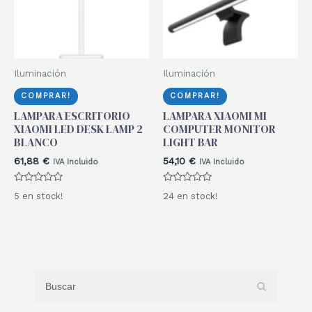
Iluminación
Iluminación
COMPRAR!
COMPRAR!
LAMPARA ESCRITORIO
LAMPARA XIAOMI MI
XIAOMI LED DESK LAMP 2
COMPUTER MONITOR
BLANCO
LIGHT BAR
61,88
€
54,10
€
IVA Incluido
IVA Incluido
Valorado
Valorado
5 en stock!
24 en stock!
con
con
0
0
de
de
5
5