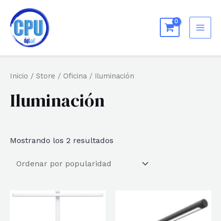
Ir
al
MAI
contenido
ME
Inicio
/
Store
/
Oficina
/ Iluminación
Iluminación
Ordenado
Mostrando los 2 resultados
por
popularidad