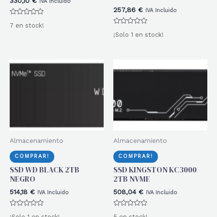
330,10
€
IVA Incluido
257,86
€
IVA Incluido
Valorado
7 en stock!
con
Valorado
0
¡Solo 1 en stock!
con
de
0
5
de
5
Almacenamiento
Almacenamiento
COMPRAR!
COMPRAR!
SSD WD BLACK 2TB
SSD KINGSTON KC3000
NEGRO
2TB NVME
514,18
€
508,04
€
IVA Incluido
IVA Incluido
Valorado
Valorado
¡Solo 1 en stock!
5 en stock!