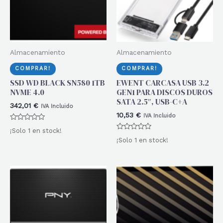
Almacenamiento
Almacenamiento
COMPRAR!
COMPRAR!
SSD WD BLACK SN580 1TB
EWENT CARCASA USB 3.2
NVME 4.0
GEN1 PARA DISCOS DUROS
SATA 2.5″, USB-C+A
342,01
€
IVA Incluido
10,53
€
IVA Incluido
Valorado
¡Solo 1 en stock!
con
Valorado
0
¡Solo 1 en stock!
con
de
0
5
de
5