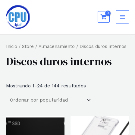
Ir
al
MAI
contenido
ME
Inicio
/
Store
/
Almacenamiento
/ Discos duros internos
Discos duros internos
Ordenado
Mostrando 1–24 de 144 resultados
por
popularidad