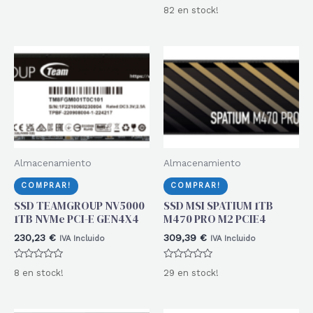
Valorado
0
82 en stock!
con
de
0
5
de
5
Almacenamiento
Almacenamiento
COMPRAR!
COMPRAR!
SSD TEAMGROUP NV5000
SSD MSI SPATIUM 1TB
1TB NVMe PCI-E GEN4X4
M470 PRO M2 PCIE4
230,23
€
309,39
€
IVA Incluido
IVA Incluido
Valorado
Valorado
8 en stock!
29 en stock!
con
con
0
0
de
de
5
5