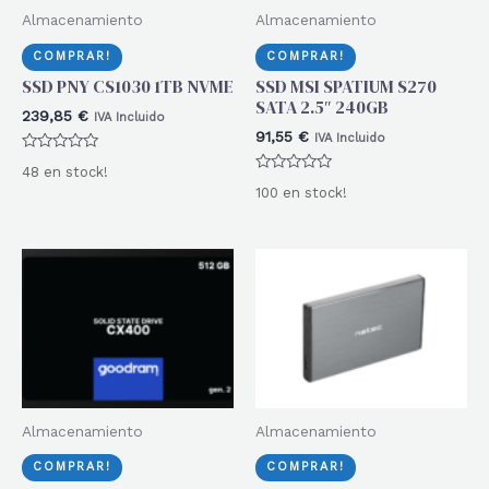
Almacenamiento
Almacenamiento
COMPRAR!
COMPRAR!
SSD PNY CS1030 1TB NVME
SSD MSI SPATIUM S270
SATA 2.5″ 240GB
239,85
€
IVA Incluido
91,55
€
IVA Incluido
Valorado
48 en stock!
con
Valorado
0
100 en stock!
con
de
0
5
de
5
Almacenamiento
Almacenamiento
COMPRAR!
COMPRAR!