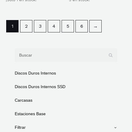
con
con
0
0
de
de
5
5
1
2
3
4
5
6
→
Discos Duros Internos
Discos Duros Internos SSD
Carcasas
Estaciones Base
Filtrar