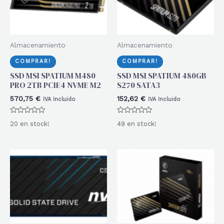
Almacenamiento
Almacenamiento
COMPRAR!
COMPRAR!
SSD MSI SPATIUM M480
SSD MSI SPATIUM 480GB
PRO 2TB PCIE4 NVME M2
S270 SATA3
570,75
€
152,62
€
IVA Incluido
IVA Incluido
Valorado
Valorado
20 en stock!
49 en stock!
con
con
0
0
de
de
5
5