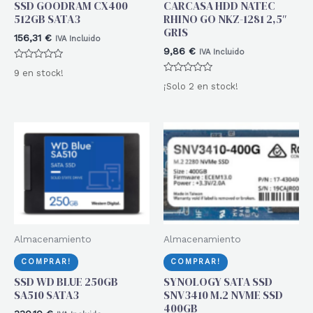
SSD GOODRAM CX400
CARCASA HDD NATEC
512GB SATA3
RHINO GO NKZ-1281 2,5″
GRIS
156,31
€
IVA Incluido
9,86
€
IVA Incluido
Valorado
9 en stock!
con
Valorado
0
¡Solo 2 en stock!
con
de
0
5
de
5
Almacenamiento
Almacenamiento
COMPRAR!
COMPRAR!
SSD WD BLUE 250GB
SYNOLOGY SATA SSD
SA510 SATA3
SNV3410 M.2 NVME SSD
400GB