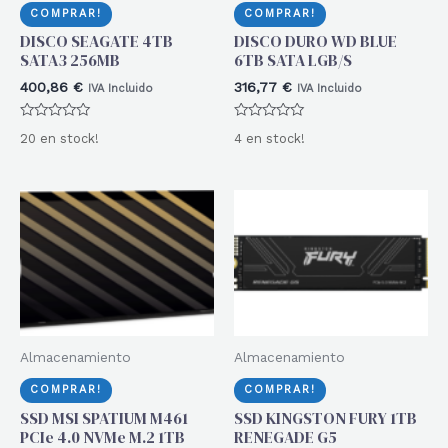
COMPRAR!
COMPRAR!
DISCO SEAGATE 4TB
DISCO DURO WD BLUE
SATA3 256MB
6TB SATA LGB/S
400,86
€
316,77
€
IVA Incluido
IVA Incluido
Valorado
Valorado
20 en stock!
4 en stock!
con
con
0
0
de
de
5
5
Almacenamiento
Almacenamiento
COMPRAR!
COMPRAR!
SSD MSI SPATIUM M461
SSD KINGSTON FURY 1TB
PCIe 4.0 NVMe M.2 1TB
RENEGADE G5