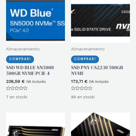
Almacenamiento
Almacenamiento
COMPRAR!
COMPRAR!
SSD WD BLUE SN5000
SSD PNY CS2230 500GB
500GB NVME PCIE 4
NVME
238,59
€
173,71
€
IVA Incluido
IVA Incluido
Valorado
Valorado
7 en stock!
99 en stock!
con
con
0
0
de
de
5
5