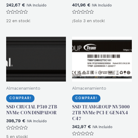
242,67
€
401,96
€
IVA Incluido
IVA Incluido
Valorado
Valorado
22 en stock!
¡Solo 3 en stock!
con
con
0
0
de
de
5
5
Almacenamiento
Almacenamiento
COMPRAR!
COMPRAR!
SSD CRUCIAL P510 2TB
SSD TEAMGROUP NV5000
NVMe CON DISIPADOR
2TB NVMe PCI-E GEN4X4
C47
398,79
€
IVA Incluido
342,97
€
IVA Incluido
Valorado
5 en stock!
con