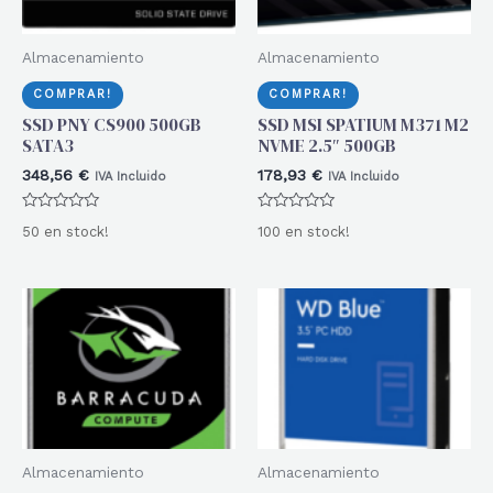
Almacenamiento
Almacenamiento
COMPRAR!
COMPRAR!
SSD PNY CS900 500GB
SSD MSI SPATIUM M371 M2
SATA3
NVME 2.5″ 500GB
348,56
€
178,93
€
IVA Incluido
IVA Incluido
Valorado
Valorado
50 en stock!
100 en stock!
con
con
0
0
de
de
5
5
Almacenamiento
Almacenamiento