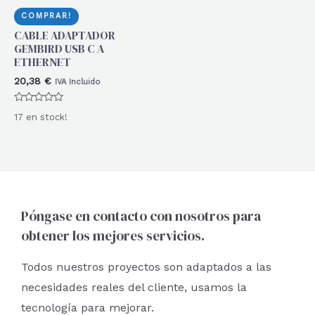
COMPRAR!
CABLE ADAPTADOR
GEMBIRD USB C A
ETHERNET
20,38
€
IVA Incluido
Valorado
17 en stock!
con
0
de
5
Póngase en contacto con nosotros para
obtener los mejores servicios.
Todos nuestros proyectos son adaptados a las
necesidades reales del cliente, usamos la
tecnología para mejorar.