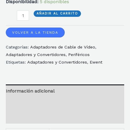
Disponibilidad:
5 disponibles
ADAPTADOR
AÑADIR AL CARRITO
GRAFICO
EWENT
VOLVER A LA TIENDA
USB
Categorías:
Adaptadores de Cable de Vídeo
,
TIPO
Adaptadores y Convertidores
,
Periféricos
C
Etiquetas:
Adaptadores y Convertidores
,
Ewent
DP
4K
60HZ
cantidad
Información adicional
Reseñas
Descripción