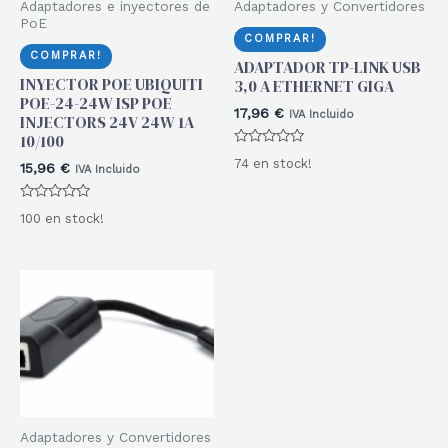
Adaptadores e inyectores de
Adaptadores y Convertidores
PoE
COMPRAR!
COMPRAR!
ADAPTADOR TP-LINK USB
INYECTOR POE UBIQUITI
3,0 A ETHERNET GIGA
POE-24-24W ISP POE
17,96
€
IVA Incluido
INJECTORS 24V 24W 1A
10/100
Valorado
74 en stock!
15,96
€
con
IVA Incluido
0
de
5
Valorado
100 en stock!
con
0
de
5
Adaptadores y Convertidores