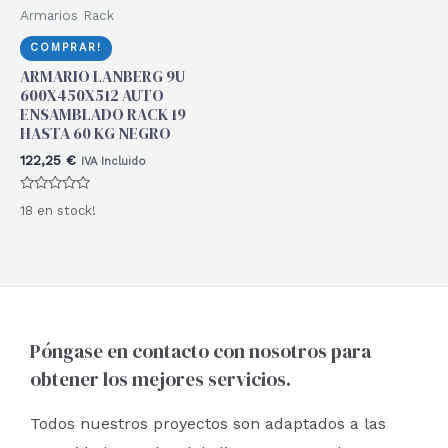
Armarios Rack
COMPRAR!
ARMARIO LANBERG 9U
600X450X512 AUTO
ENSAMBLADO RACK 19
HASTA 60 KG NEGRO
122,25
€
IVA Incluido
Valorado
18 en stock!
con
0
de
5
Póngase en contacto con nosotros para
obtener los mejores servicios.
Todos nuestros proyectos son adaptados a las