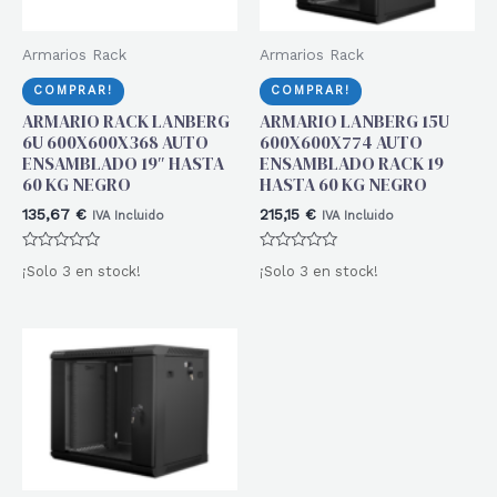
Armarios Rack
Armarios Rack
COMPRAR!
COMPRAR!
ARMARIO RACK LANBERG
ARMARIO LANBERG 15U
6U 600X600X368 AUTO
600X600X774 AUTO
ENSAMBLADO 19″ HASTA
ENSAMBLADO RACK 19
60 KG NEGRO
HASTA 60 KG NEGRO
135,67
€
215,15
€
IVA Incluido
IVA Incluido
Valorado
Valorado
¡Solo 3 en stock!
¡Solo 3 en stock!
con
con
0
0
de
de
5
5