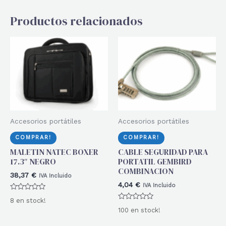
Productos relacionados
Accesorios portátiles
Accesorios portátiles
COMPRAR!
COMPRAR!
MALETIN NATEC BOXER
CABLE SEGURIDAD PARA
17.3″ NEGRO
PORTATIL GEMBIRD
COMBINACION
38,37
€
IVA Incluido
4,04
€
IVA Incluido
Valorado
8 en stock!
con
Valorado
0
100 en stock!
con
de
0
5
de