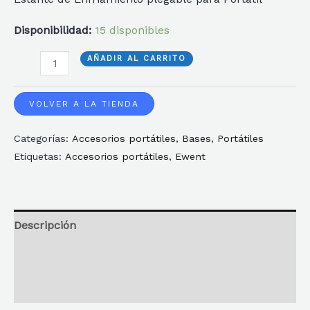
Disponibilidad:
15 disponibles
BASE
AÑADIR AL CARRITO
EWENT
PORTATIL+1
VOLVER A LA TIENDA
SILENT
Categorías:
Accesorios portátiles
,
Bases
,
Portátiles
SPEED
Etiquetas:
Accesorios portátiles
,
Ewent
UP
TO
17"-
2
Descripción
PUERTOS
Información adicional
USB
cantidad
Reseñas