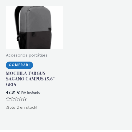
5
Accesorios portátiles
COMPRAR!
MOCHILA TARGUS
SAGANO CAMPUS 15.6″
GRIS
47,31
€
IVA Incluido
Valorado
¡Solo 2 en stock!
con
0
de
5