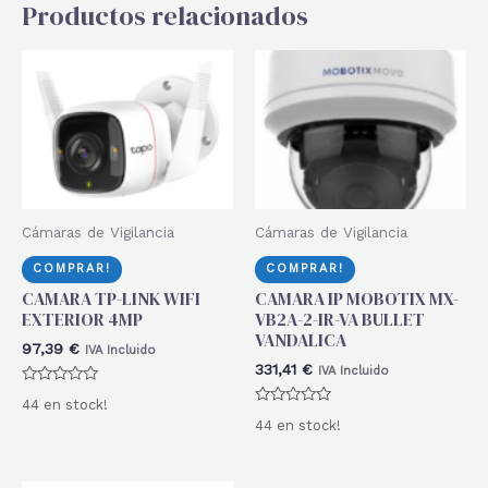
Productos relacionados
Cámaras de Vigilancia
Cámaras de Vigilancia
COMPRAR!
COMPRAR!
CAMARA TP-LINK WIFI
CAMARA IP MOBOTIX MX-
EXTERIOR 4MP
VB2A-2-IR-VA BULLET
VANDALICA
97,39
€
IVA Incluido
331,41
€
IVA Incluido
Valorado
44 en stock!
con
Valorado
0
44 en stock!
con
de
0
5
de
5