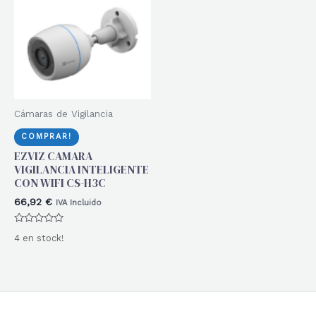
Cámaras de Vigilancia
COMPRAR!
EZVIZ CAMARA
VIGILANCIA INTELIGENTE
CON WIFI CS-H3C
66,92
€
IVA Incluido
Valorado
4 en stock!
con
0
de
5