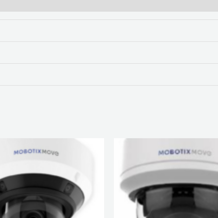
SON
DETEC
HUMAN-
COCHES
IP67
cantidad