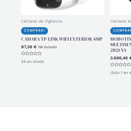
Cámaras de Vigilancia
Cámaras de
COMPRAR!
COMPRA
CAMARA TP-LINK WIFI EXTERIOR 4MP
MOBOTIX
MULTISE
97,39
€
IVA Incluido
2021-VA
3.898,46
Valorado
44 en stock!
con
0
Valorado
de
¡Solo 1 en 
con
5
0
de
5