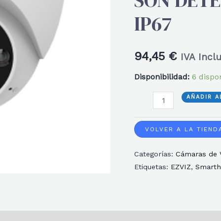
SON DET
IP67
94,45
€
IVA Incl
Disponibilidad:
6 dispo
EZVIZ
AÑADIR A
H4
2K
VOLVER A LA TIEND
VIS.NOCT
Categorías:
Cámaras de V
COLOR
Etiquetas:
EZVIZ
,
Smarth
CONV
BIDIRECC.
DEFEN
LUZ-