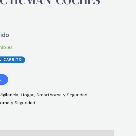
EC HUMAN-COCHES
uido
nibles
L CARRITO
A
igilancia
,
Hogar
,
Smarthome y Seguridad
ome y Seguridad