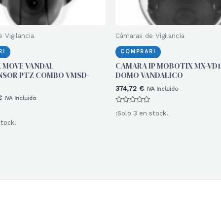
 Vigilancia
Cámaras de Vigilancia
R!
COMPRAR!
 MOVE VANDAL
CAMARA IP MOBOTIX MX-VD1A
NSOR PTZ COMBO VMSD-
DOMO VANDALICO
374,72
€
IVA Incluido
€
IVA Incluido
Valorado
¡Solo 3 en stock!
con
0
stock!
de
5