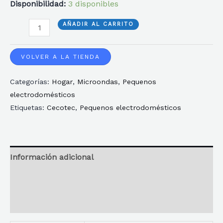
Disponibilidad:
3 disponibles
MICROONDAS
AÑADIR AL CARRITO
CECOTEC
PROCLEAN
VOLVER A LA TIENDA
3110
Categorías:
Hogar
,
Microondas
,
Pequenos
RETRO
electrodomésticos
BLUE
Etiquetas:
Cecotec
,
Pequenos electrodomésticos
cantidad
Información adicional
Reseñas
Descripción