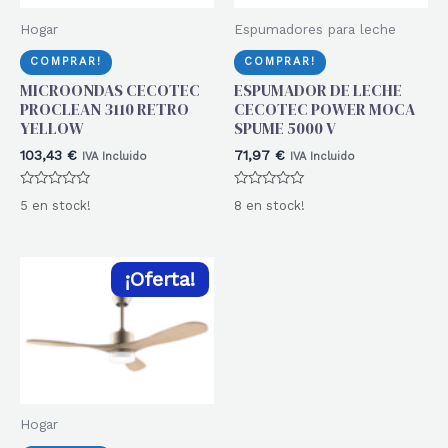
Hogar
Espumadores para leche
COMPRAR!
COMPRAR!
MICROONDAS CECOTEC
ESPUMADOR DE LECHE
PROCLEAN 3110 RETRO
CECOTEC POWER MOCA
YELLOW
SPUME 5000 V
103,43
€
71,97
€
IVA Incluido
IVA Incluido
Valorado
Valorado
5 en stock!
8 en stock!
con
con
0
0
de
de
5
5
¡Oferta!
Hogar