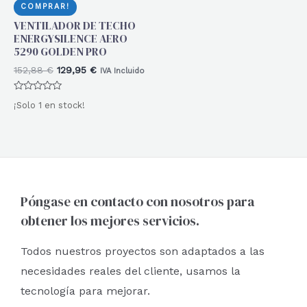
COMPRAR!
VENTILADOR DE TECHO
ENERGYSILENCE AERO
5290 GOLDEN PRO
El
El
152,88
€
129,95
€
IVA Incluido
precio
precio
original
actual
Valorado
¡Solo 1 en stock!
era:
es:
con
0
152,88 €.
129,95 €.
de
5
Póngase en contacto con nosotros para
obtener los mejores servicios.
Todos nuestros proyectos son adaptados a las
necesidades reales del cliente, usamos la
tecnología para mejorar.