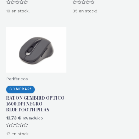
Valorado
Valorado
10 en stock!
35 en stock!
con
con
0
0
de
de
5
5
Periféricos
COMPRAR!
RATON GEMBIRD OPTICO
1600 DPI NEGRO
BLUETOOTH PILAS
13,73
€
IVA Incluido
Valorado
12 en stock!
con