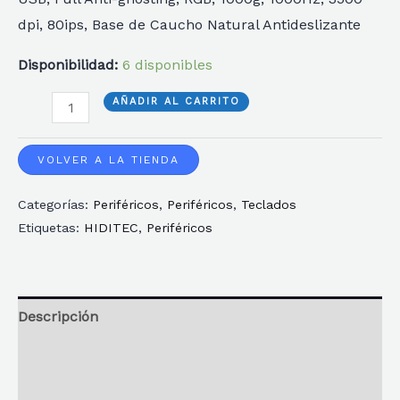
dpi, 80ips, Base de Caucho Natural Antideslizante
Disponibilidad:
6 disponibles
PACK
AÑADIR AL CARRITO
HIDITEC
TECLADO
VOLVER A LA TIENDA
GAMING
Categorías:
Periféricos
,
Periféricos
,
Teclados
GK400+RATON
Etiquetas:
HIDITEC
,
Periféricos
BLITZ
+
ALFOMBRILLA
T-
Descripción
FENIX
Información adicional
M
cantidad
Reseñas