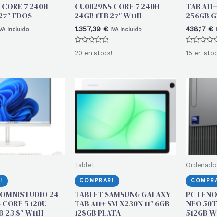
 CORE 7 240H
CU0029NS CORE 7 240H
TAB A11+
27″ FDOS
24GB 1TB 27″ W11H
256GB G
1.357,39
€
438,17
€
IVA Incluido
IVA Incluido
Valorado
Valorado
20 en stock!
15 en stoc
con
con
0
0
de
de
5
5
Tablet
Ordenado
!
COMPRAR!
COMPRA
 OMNISTUDIO 24-
TABLET SAMSUNG GALAXY
PC LEN
 CORE 5 120U
TAB A11+ SM-X230N 11″ 6GB
NEO 50T 
B 23.8″ W11H
128GB PLATA
512GB W