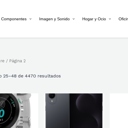
Componentes
Imagen y Sonido
Hogar y Ocio
Ofici
ore
/ Página 2
Ordenado
o 25–48 de 4470 resultados
por
popularidad