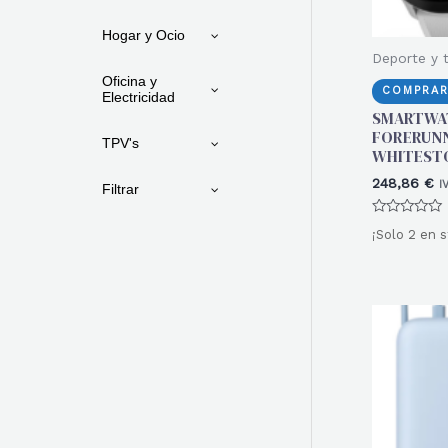
Hogar y Ocio
Deporte y t
Oficina y
COMPRAR
Electricidad
SMARTWA
FORERUNN
TPV's
WHITEST
248,86
€
I
Filtrar
Valorado
¡Solo 2 en s
con
0
de
5