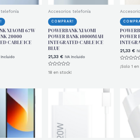
telefonía
Accesorios telefonía
Accesorio
!
COMPRAR!
COMPRA
K XIAOMI 67W
POWERBANK XIAOMI
POWERB
NK 20000
POWER BANK 10000MAH
POWER 
ED CABLE ICE
INTEGRATED CABLE ICE
INTEGRA
BLUE
21,33
€
IV
21,33
€
 Incluido
IVA Incluido
Valorado
¡Solo 1 en
con
Valorado
0
18 en stock!
con
de
0
5
de
5