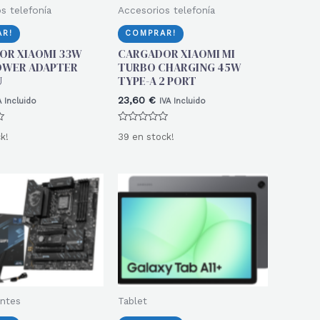
s telefonía
Accesorios telefonía
R!
COMPRAR!
OR XIAOMI 33W
CARGADOR XIAOMI MI
OWER ADAPTER
TURBO CHARGING 45W
U
TYPE-A 2 PORT
23,60
€
A Incluido
IVA Incluido
Valorado
k!
39 en stock!
con
0
de
5
ntes
Tablet