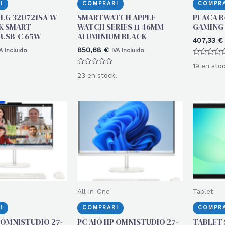
!
COMPRAR!
COMPRA
LG 32U721SA-W
SMARTWATCH APPLE
PLACA B
4K SMART
WATCH SERIES 11 46MM
GAMING 
USB-C 65W
ALUMINIUM BLACK
407,33
€
850,68
€
A Incluido
IVA Incluido
Valorado
19 en stoc
con
Valorado
0
23 en stock!
con
de
0
5
de
5
All-in-One
Tablet
!
COMPRAR!
COMPRA
 OMNISTUDIO 27-
PC AIO HP OMNISTUDIO 27-
TABLET