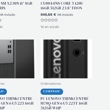
 SM-X230N 11″ 8GB
CU0044NS CORE 5 120U
RIS
16GB 512GB 23.8″ FDOS
949,89
€
IVA Incluido
IVA Incluido
Valorado
k!
14 en stock!
con
0
de
5
res
Ordenadores
R!
COMPRAR!
OVO THINKCENTRE
PC LENOVO THINKCENTRE
GEN 6 U5 225 16GB
M70Q GEN 6 U5 225T 16GB
11P
512GB W11P