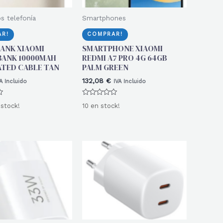
s telefonía
Smartphones
R!
COMPRAR!
ANK XIAOMI
SMARTPHONE XIAOMI
BANK 10000MAH
REDMI A7 PRO 4G 64GB
TED CABLE TAN
PALM GREEN
132,08
€
A Incluido
IVA Incluido
Valorado
 stock!
10 en stock!
con
0
de
5