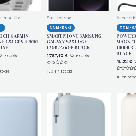
iempo libre
Smartphones
Accesorio
!
COMPRAR!
COMPRA
TCH GARMIN
SMARTPHONE SAMSUNG
POWERB
ER 55 GPS 42MM
GALAXY S25 EDGE
MAGNET
ONE
12GB/256GB BLACK
10000 B
BLACK
1.787,40
€
VA Incluido
IVA Incluido
45,22
€
I
Valorado
tock!
100 en stock!
con
Valorado
0
10 en stoc
con
de
0
5
de
5