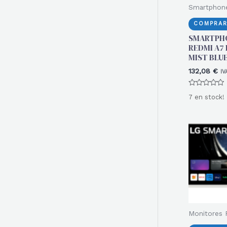
Smartphon
COMPRAR
SMARTPH
REDMI A7
MIST BLU
132,08
€
IV
Valorado
7 en stock!
con
0
de
5
Monitores 