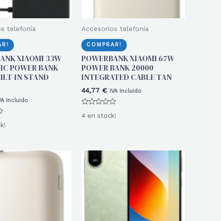
s telefonía
Accesorios telefonía
R!
COMPRAR!
ANK XIAOMI 33W
POWERBANK XIAOMI 67W
IC POWER BANK
POWER BANK 20000
UILT-IN STAND
INTEGRATED CABLE TAN
44,77
€
IVA Incluido
VA Incluido
Valorado
4 en stock!
con
0
k!
de
5