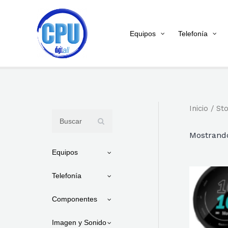
Ir
al
Equipos
Telefonía
contenido
Inicio
/
St
Mostrand
Equipos
Telefonía
Componentes
Imagen y Sonido