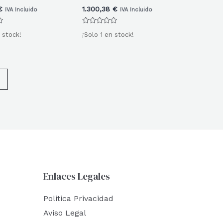
€
1.300,38
€
IVA Incluido
IVA Incluido
Valorado
 stock!
¡Solo 1 en stock!
con
0
de
5
→
Enlaces Legales
Politica Privacidad
Aviso Legal