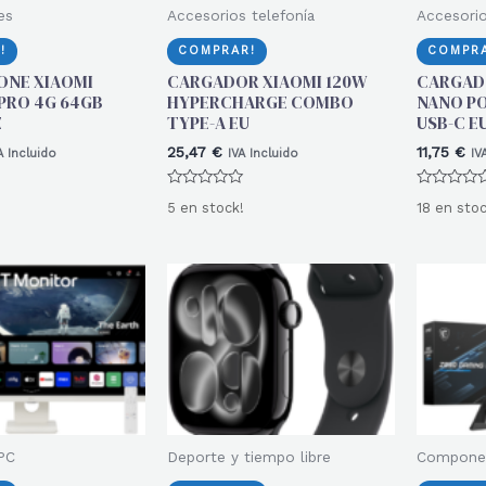
es
Accesorios telefonía
Accesorio
!
COMPRAR!
COMPRA
ONE XIAOMI
CARGADOR XIAOMI 120W
CARGAD
 PRO 4G 64GB
HYPERCHARGE COMBO
NANO P
E
TYPE-A EU
USB-C E
25,47
€
11,75
€
A Incluido
IVA Incluido
IV
Valorado
Valorado
5 en stock!
18 en stoc
con
con
0
0
de
de
5
5
PC
Deporte y tiempo libre
Compone