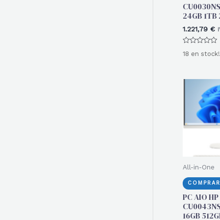
CU0030NS
24GB 1TB 
1.221,79
€
Valorado
18 en stock!
con
0
de
5
All-in-One
COMPRAR
PC AIO HP
CU0043NS
16GB 512G