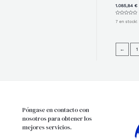
1.085,84
€
Valorado
7 en stock!
con
0
de
5
←
1
Póngase en contacto con
nosotros para obtener los
mejores servicios.