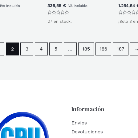
336,55
€
1.254,64
IVA Incluido
IVA Incluido
Valorado
Valorado
27 en stock!
¡Solo 3 en
con
con
0
0
de
de
5
5
2
3
4
5
…
185
186
187
Información
Envíos
Devoluciones