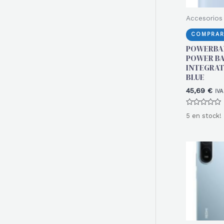
Accesorios 
COMPRAR
POWERBAN
POWER BA
INTEGRAT
BLUE
45,69
€
IVA
Valorado
5 en stock!
con
0
de
5