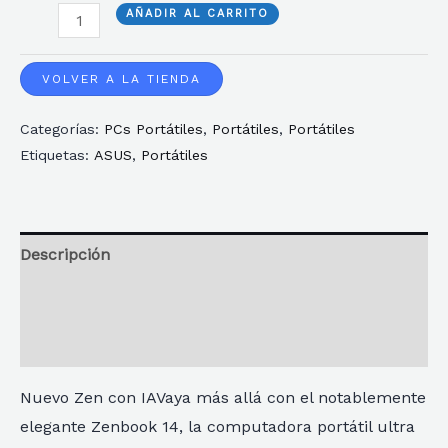
PORTATIL
AÑADIR AL CARRITO
ASUS
ZENBOOK
VOLVER A LA TIENDA
14
Categorías:
PCs Portátiles
,
Portátiles
,
Portátiles
UX3405CA-
Etiquetas:
ASUS
,
Portátiles
QD1312W
U7
255H
16GB
Descripción
1TB
Información adicional
14"OLED
W11H
Reseñas
AZUL
cantidad
Nuevo Zen con IAVaya más allá con el notablemente
elegante Zenbook 14, la computadora portátil ultra