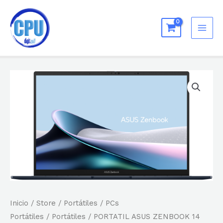
Ir
al
MAI
contenido
ME
Inicio
/
Store
/
Portátiles
/
PCs
Portátiles
/
Portátiles
/ PORTATIL ASUS ZENBOOK 14