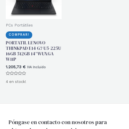
PCs Portátiles
COMPRAR!
PORTATIL LENOVO
THINKPAD E14 G7 U5-225U
16GB 512GB 14″WUXGA
W11P
1.205,73
€
IVA Incluido
Valorado
4 en stock!
con
0
de
5
Póngase en contacto con nosotros para