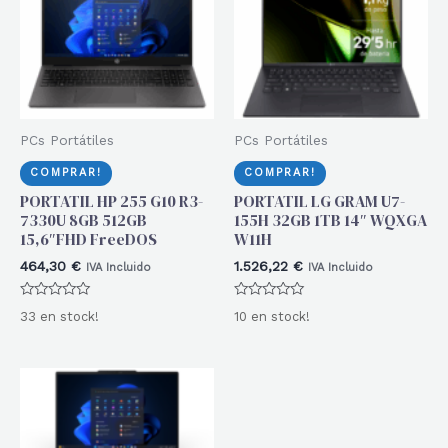
PCs Portátiles
PCs Portátiles
COMPRAR!
COMPRAR!
PORTATIL HP 255 G10 R3-
PORTATIL LG GRAM U7-
7330U 8GB 512GB
155H 32GB 1TB 14″ WQXGA
15,6″FHD FreeDOS
W11H
464,30
€
1.526,22
€
IVA Incluido
IVA Incluido
Valorado
Valorado
33 en stock!
10 en stock!
con
con
0
0
de
de
5
5