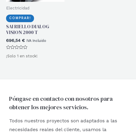
Electricidad
COMPRAR!
SAI RIELLO DIALOG
VISION 2000 T
696,54
€
IVA Incluido
Valorado
¡Solo 1 en stock!
con
0
de
5
Póngase en contacto con nosotros para
obtener los mejores servicios.
Todos nuestros proyectos son adaptados a las
necesidades reales del cliente, usamos la