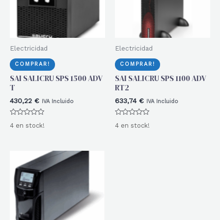
Electricidad
Electricidad
COMPRAR!
COMPRAR!
SAI SALICRU SPS 1500 ADV
SAI SALICRU SPS 1100 ADV
T
RT2
430,22
€
633,74
€
IVA Incluido
IVA Incluido
Valorado
Valorado
4 en stock!
4 en stock!
con
con
0
0
de
de
5
5