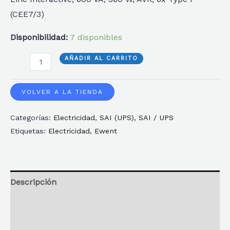
(CEE7/3)
Disponibilidad:
7 disponibles
SAI
AÑADIR AL CARRITO
EWENT
INTERACTIVO
VOLVER A LA TIENDA
DE
Categorías:
Electricidad
,
SAI (UPS)
,
SAI / UPS
600VA
Etiquetas:
Electricidad
,
Ewent
CON
AVR
6
PUERTOS
Descripción
CEE7/3
Información adicional
cantidad
Reseñas