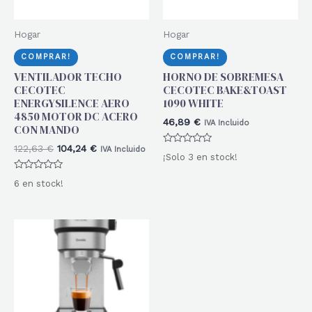
Hogar
Hogar
COMPRAR!
COMPRAR!
VENTILADOR TECHO
HORNO DE SOBREMESA
CECOTEC
CECOTEC BAKE&TOAST
ENERGYSILENCE AERO
1090 WHITE
4850 MOTOR DC ACERO
46,89
€
IVA Incluido
CON MANDO
El
El
122,63
€
104,24
€
IVA Incluido
Valorado
¡Solo 3 en stock!
precio
precio
con
0
original
actual
Valorado
de
6 en stock!
era:
es:
con
5
0
122,63 €.
104,24 €.
de
5