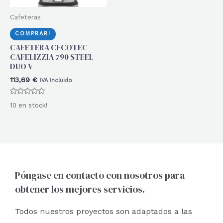
Cafeteras
COMPRAR!
CAFETERA CECOTEC
CAFELIZZIA 790 STEEL
DUO V
113,69
€
IVA Incluido
Valorado
10 en stock!
con
0
de
5
Póngase en contacto con nosotros para
obtener los mejores servicios.
Todos nuestros proyectos son adaptados a las