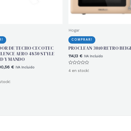
Hogar
R!
COMPRAR!
DOR DE TECHO CECOTEC
PROCLEAN 3010 RETRO BEIG
LENCE AERO 4850 STYLE
114,13
€
IVA Incluido
ED Y MANDO
l
El
00,56
€
IVA Incluido
Valorado
4 en stock!
recio
precio
con
0
iginal
actual
de
stock!
ra:
es:
5
18,30 €.
100,56 €.