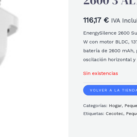
2600 3 A
116,17
€
IVA Inclu
EnergySilence 2600 Sun
W con motor BLDC, 13?
batería de 2600 mAh, p
oscilación horizontal y 
Sin existencias
VOLVER A LA TIEND
Categorías:
Hogar
,
Peque
Etiquetas:
Cecotec
,
Pequ