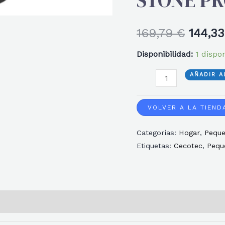
STONE P
El
169,79
€
144,3
precio
Disponibilidad:
1 dispo
origin
VENTILADOR
AÑADIR A
DE
era:
TECHO
VOLVER A LA TIEND
169,79
ENERGYSILENCE
Categorías:
Hogar
,
Peque
AERO
Etiquetas:
Cecotec
,
Pequ
5290
STONE
PRO
cantidad