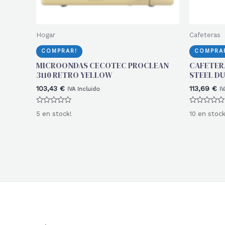
Hogar
Cafeteras
COMPRAR!
COMPRA
MICROONDAS CECOTEC PROCLEAN
CAFETER
3110 RETRO YELLOW
STEEL DU
103,43
€
113,69
€
IVA Incluido
IV
Valorado
Valorado
5 en stock!
10 en stock
con
con
0
0
de
de
5
5