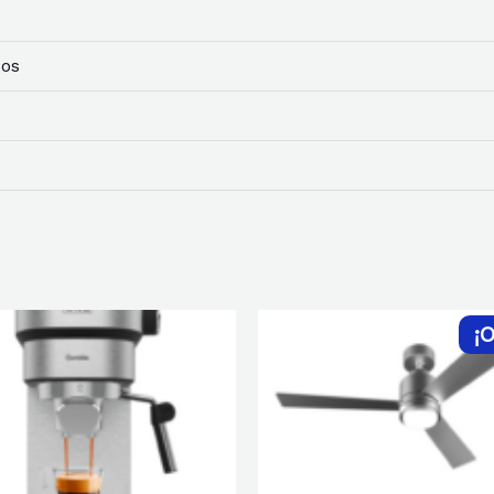
cos
¡O