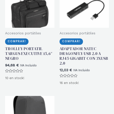
Accesorios portátiles
Accesorios portátiles
COMPRAR!
COMPRAR!
TROLLEY PORTATIL
ADAPTADOR NATEC
TARGUS EXECUTIVE 15,6″
DRAGONFLY USB 2.0 A
NEGRO
RJ45 GIGABIT CON 3XUSB
2.0
94,68
€
IVA Incluido
12,03
€
IVA Incluido
Valorado
10 en stock!
con
Valorado
0
16 en stock!
con
de
0
5
de
5