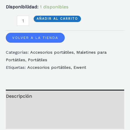
Disponibilidad:
1 disponibles
BOLSA
AÑADIR AL CARRITO
EWENT
PARA
VOLVER A LA TIENDA
PORTATIL
Categorías:
Accesorios portátiles
,
Maletines para
15.6"
Portátiles
,
Portátiles
-
Etiquetas:
Accesorios portátiles
,
Ewent
AZUL
cantidad
Descripción
Información adicional
Reseñas