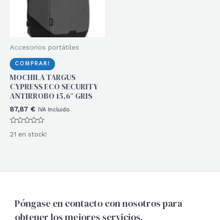
Accesorios portátiles
COMPRAR!
MOCHILA TARGUS
CYPRESS ECO SECURITY
ANTIRROBO 15,6″ GRIS
87,87
€
IVA Incluido
Valorado
21 en stock!
con
0
de
5
Póngase en contacto con nosotros para
obtener los mejores servicios.