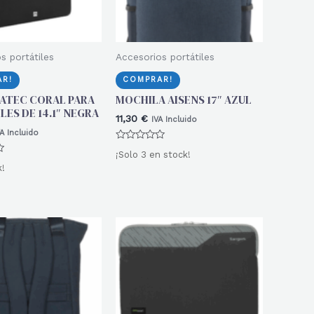
s portátiles
Accesorios portátiles
R!
COMPRAR!
ATEC CORAL PARA
MOCHILA AISENS 17″ AZUL
LES DE 14.1″ NEGRA
11,30
€
IVA Incluido
VA Incluido
Valorado
¡Solo 3 en stock!
con
0
k!
de
5