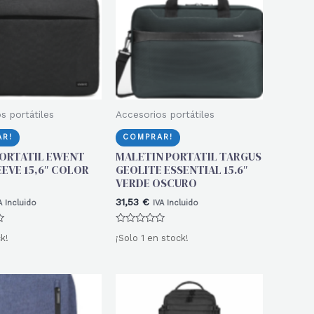
s portátiles
Accesorios portátiles
R!
COMPRAR!
PORTATIL EWENT
MALETIN PORTATIL TARGUS
EEVE 15,6″ COLOR
GEOLITE ESSENTIAL 15.6″
VERDE OSCURO
31,53
€
A Incluido
IVA Incluido
Valorado
k!
¡Solo 1 en stock!
con
0
de
5