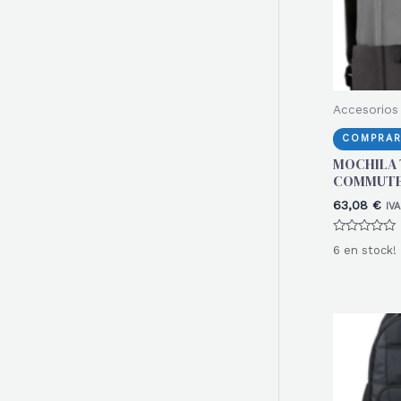
Accesorios 
COMPRAR
MOCHILA
COMMUTER
63,08
€
IVA
Valorado
6 en stock!
con
0
de
5