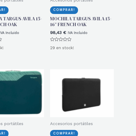
R!
COMPRAR!
 TARGUS AVILA 15-
MOCHILA TARGUS AVILA 15-
NCH OAK
16″ FRENCH OAK
98,43
€
IVA Incluido
IVA Incluido
Valorado
k!
29 en stock!
con
0
de
5
s portátiles
Accesorios portátiles
R!
COMPRAR!