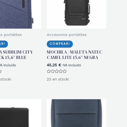
s portátiles
Accesorios portátiles
R!
COMPRAR!
 SUBBLIM CITY
MOCHILA / MALETA NATEC
K 15,6″ BLUE
CAMEL LITE 15.6″ NEGRA
45,25
€
VA Incluido
IVA Incluido
Valorado
 stock!
25 en stock!
con
0
de
5