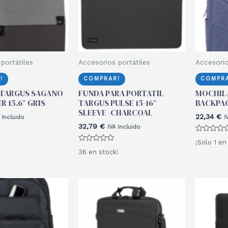
portátiles
Accesorios portátiles
Accesorio
!
COMPRAR!
COMPRA
 TARGUS SAGANO
FUNDA PARA PORTATIL
MOCHILA
 15.6″ GRIS
TARGUS PULSE 15-16″
BACKPAC
SLEEVE -CHARCOAL
22,34
€
 Incluido
I
32,79
€
IVA Incluido
Valorado
¡Solo 1 en
con
Valorado
0
36 en stock!
con
de
0
5
de
5