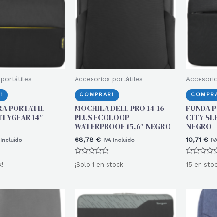
portátiles
Accesorios portátiles
Accesorio
!
COMPRAR!
COMPRA
RA PORTATIL
MOCHILA DELL PRO 14-16
FUNDA 
ITYGEAR 14″
PLUS ECOLOOP
CITY SL
WATERPROOF 15,6″ NEGRO
NEGRO
68,78
€
10,71
€
 Incluido
IVA Incluido
IV
Valorado
Valorado
k!
¡Solo 1 en stock!
15 en stoc
con
con
0
0
de
de
5
5