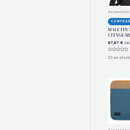
Accesorios 
COMPRAR
MALETIN 
CITYGEAR
87,87
€
IVA
Valorado
23 en stock
con
0
de
5
Accesorios 