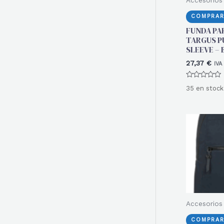
COMPRAR
FUNDA PA
TARGUS PU
SLEEVE – 
27,37
€
IVA
Valorado
35 en stock
con
0
de
5
Accesorios 
COMPRAR