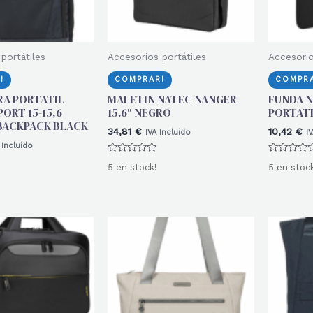
portátiles
Accesorios portátiles
Accesorio
!
COMPRAR!
COMPRA
RA PORTATIL
MALETIN NATEC NANGER
FUNDA N
ORT 15-15,6
15.6″ NEGRO
PORTATI
BACKPACK BLACK
34,81
€
10,42
€
IVA Incluido
I
 Incluido
Valorado
Valorado
5 en stock!
5 en stoc
con
con
0
0
de
de
5
5