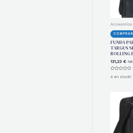
Accesorios 
COMPRAR
FUNDA PA
TARGUS SP
ROLLING 
131,23
€
IVA
Valorado
4 en stock!
con
0
de
5