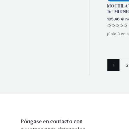
MOCHILA T
16″ MIDN
105,46
€
IV
Valorado
¡Solo 3 en s
con
0
de
5
1
2
Póngase en contacto con