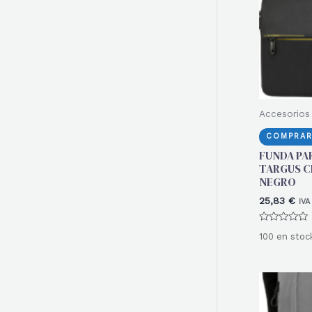
r
:
Accesorios 
COMPRAR
FUNDA PA
TARGUS C
NEGRO
25,83
€
IVA
Valorado
100 en stoc
con
0
de
5