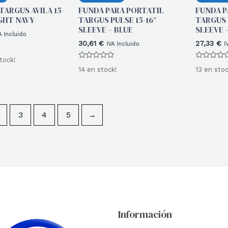
ARGUS AVILA 15-
FUNDA PARA PORTATIL
FUNDA P
IGHT NAVY
TARGUS PULSE 15-16″
TARGUS 
SLEEVE – BLUE
SLEEVE 
A Incluido
30,61
€
27,33
€
IVA Incluido
I
tock!
Valorado
Valorado
14 en stock!
13 en stoc
con
con
0
0
de
de
5
5
3
4
5
→
Información