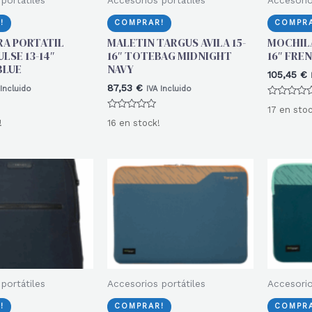
!
COMPRAR!
COMPRA
RA PORTATIL
MALETIN TARGUS AVILA 15-
MOCHILA
LSE 13-14″
16″ TOTEBAG MIDNIGHT
16″ FRE
BLUE
NAVY
105,45
€
87,53
€
 Incluido
IVA Incluido
Valorado
17 en stoc
con
Valorado
0
!
16 en stock!
con
de
0
5
de
5
portátiles
Accesorios portátiles
Accesorio
!
COMPRAR!
COMPRA