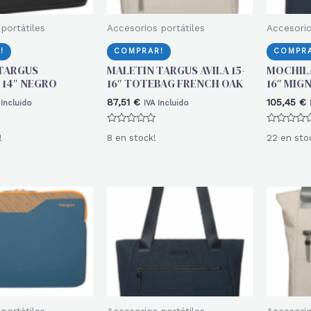
portátiles
Accesorios portátiles
Accesorio
!
COMPRAR!
COMPRA
TARGUS
MALETIN TARGUS AVILA 15-
MOCHILA
 14″ NEGRO
16″ TOTEBAG FRENCH OAK
16″ MIG
87,51
€
105,45
€
 Incluido
IVA Incluido
Valorado
Valorado
!
8 en stock!
22 en sto
con
con
0
0
de
de
5
5
portátiles
Accesorios portátiles
Accesorio