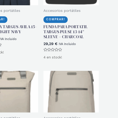
s portátiles
Accesorios portátiles
R!
COMPRAR!
 TARGUS AVILA 15-
FUNDA PARA PORTATIL
NIGHT NAVY
TARGUS PULSE 13-14″
SLEEVE – CHARCOAL
IVA Incluido
29,29
€
IVA Incluido
ck!
Valorado
4 en stock!
con
0
de
5
s portátiles
Accesorios portátiles