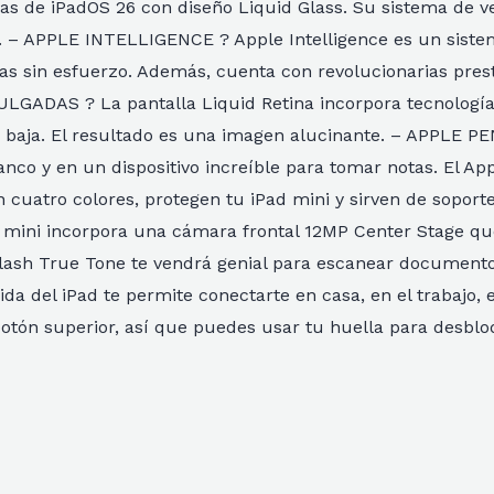
as de iPadOS 26 con diseño Liquid Glass. Su sistema de ven
. – APPLE INTELLIGENCE ? Apple Intelligence es un sistem
ias sin esfuerzo. Además, cuenta con revolucionarias pres
GADAS ? La pantalla Liquid Retina incorpora tecnologí
 baja. El resultado es una imagen alucinante. – APPLE PE
lanco y en un dispositivo increíble para tomar notas. El A
n cuatro colores, protegen tu iPad mini y sirven de soport
ni incorpora una cámara frontal 12MP Center Stage que s
flash True Tone te vendrá genial para escanear documentos
da del iPad te permite conectarte en casa, en el trabajo
tón superior, así que puedes usar tu huella para desbloqu