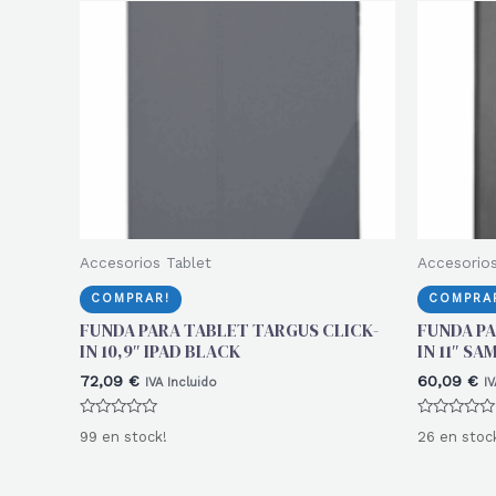
Accesorios Tablet
Accesorios
COMPRAR!
COMPRA
FUNDA PARA TABLET TARGUS CLICK-
FUNDA PA
IN 10,9″ IPAD BLACK
IN 11″ S
72,09
€
60,09
€
IVA Incluido
IV
Valorado
Valorado
99 en stock!
26 en stoc
con
con
0
0
de
de
5
5