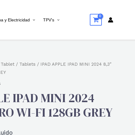
na y Electricidad
TPV's
/
Tablet
/
Tablets
/ IPAD APPLE IPAD MINI 2024 8,3″
REY
s
LE IPAD MINI 2024
PRO WI-FI 128GB GREY
luido