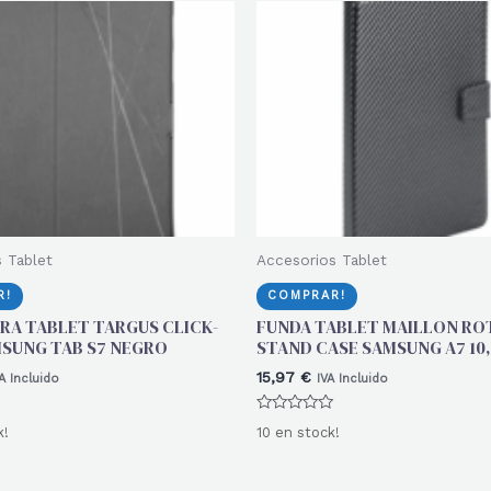
 Tablet
Accesorios Tablet
R!
COMPRAR!
RA TABLET TARGUS CLICK-
FUNDA TABLET MAILLON RO
AMSUNG TAB S7 NEGRO
STAND CASE SAMSUNG A7 10,
15,97
€
A Incluido
IVA Incluido
Valorado
k!
10 en stock!
con
0
de
5