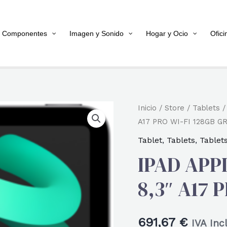
Componentes
Imagen y Sonido
Hogar y Ocio
Ofici
Inicio
/
Store
/
Tablets
A17 PRO WI-FI 128GB G
Tablet
,
Tablets
,
Tablet
IPAD APP
8,3″ A17 
691,67
€
IVA Inc