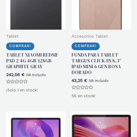
Tablet
Accesorios Tablet
COMPRAR!
COMPRAR!
TABLET XIAOMI REDMI
FUNDA PARA TABLET
PAD 2 4G 4GB/128GB
TARGUS CLICK-IN 8,3″
GRAPHITE GRAY
IPAD MINI 6 GEN ROSA
DORADO
242,56
€
IVA Incluido
43,25
€
IVA Incluido
Valorado
¡Solo 1 en stock!
con
Valorado
0
56 en stock!
con
de
0
5
de
5