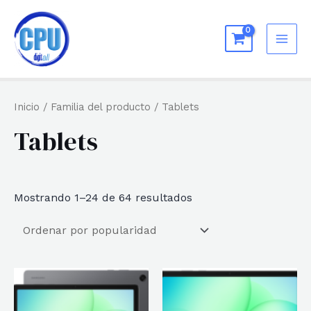
Ir
al
MAI
contenido
ME
Inicio
/ Familia del producto / Tablets
Tablets
Ordenado
Mostrando 1–24 de 64 resultados
por
popularidad