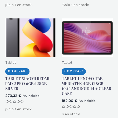
Valorado
Valorado
¡Solo 1 en stock!
¡Solo 1 en stock!
con
con
0
0
de
de
5
5
Tablet
Tablet
COMPRAR!
COMPRAR!
TABLET XIAOMI REDMI
TABLET LENOVO TAB
PAD 2 PRO 6GB/128GB
MEDIATEK 4GB 128GB
SILVER
10,1″ ANDROID 14 + CLEAR
CASE
273,32
€
IVA Incluido
182,00
€
IVA Incluido
Valorado
¡Solo 1 en stock!
con
Valorado
0
6 en stock!
con
de