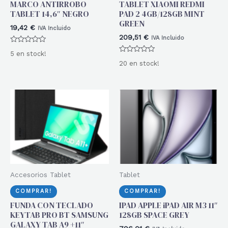
MARCO ANTIRROBO
TABLET XIAOMI REDMI
TABLET 14,6″ NEGRO
PAD 2 4GB/128GB MINT
GREEN
19,42
€
IVA Incluido
209,51
€
IVA Incluido
Valorado
5 en stock!
con
Valorado
0
20 en stock!
con
de
0
5
de
5
Accesorios Tablet
Tablet
COMPRAR!
COMPRAR!
FUNDA CON TECLADO
IPAD APPLE iPAD AIR M3 11″
KEYTAB PRO BT SAMSUNG
128GB SPACE GREY
GALAXY TAB A9 +11″