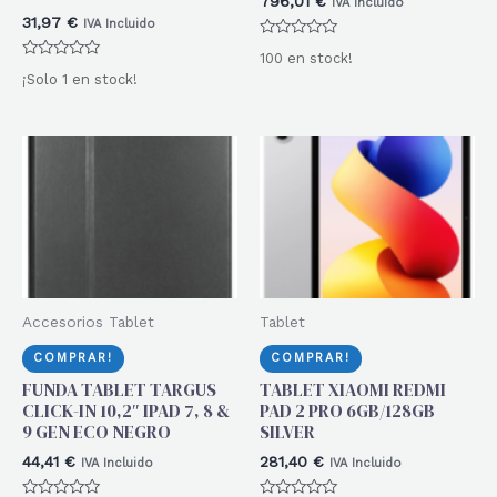
796,01
€
IVA Incluido
31,97
€
IVA Incluido
Valorado
100 en stock!
con
Valorado
0
¡Solo 1 en stock!
con
de
0
5
de
5
Accesorios Tablet
Tablet
COMPRAR!
COMPRAR!
FUNDA TABLET TARGUS
TABLET XIAOMI REDMI
CLICK-IN 10,2″ IPAD 7, 8 &
PAD 2 PRO 6GB/128GB
9 GEN ECO NEGRO
SILVER
44,41
€
281,40
€
IVA Incluido
IVA Incluido