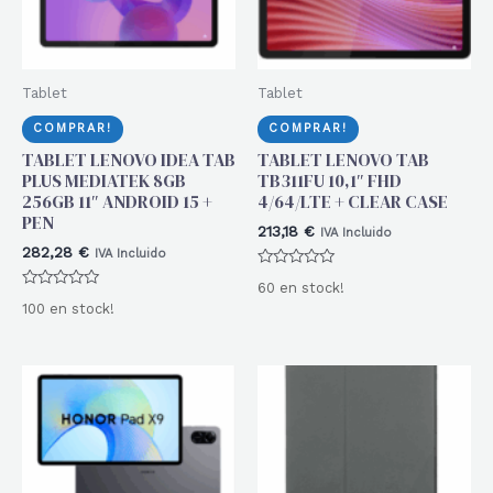
Tablet
Tablet
COMPRAR!
COMPRAR!
TABLET LENOVO IDEA TAB
TABLET LENOVO TAB
PLUS MEDIATEK 8GB
TB311FU 10,1″ FHD
256GB 11″ ANDROID 15 +
4/64/LTE + CLEAR CASE
PEN
213,18
€
IVA Incluido
282,28
€
IVA Incluido
Valorado
60 en stock!
con
Valorado
0
100 en stock!
con
de
0
5
de
5