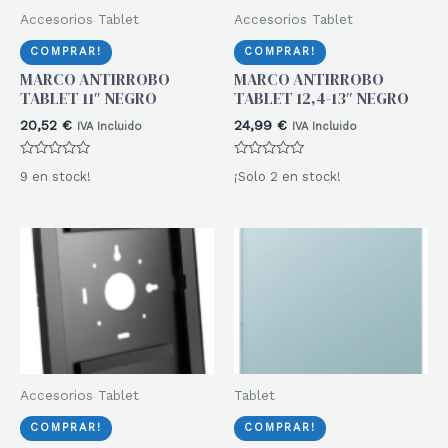
Accesorios Tablet
Accesorios Tablet
COMPRAR!
COMPRAR!
MARCO ANTIRROBO
MARCO ANTIRROBO
TABLET 11″ NEGRO
TABLET 12,4-13″ NEGRO
20,52
€
24,99
€
IVA Incluido
IVA Incluido
Valorado
Valorado
9 en stock!
¡Solo 2 en stock!
con
con
0
0
de
de
5
5
Accesorios Tablet
Tablet
COMPRAR!
COMPRAR!