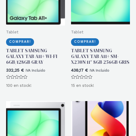
Tablet
Tablet
COMPRAR!
COMPRAR!
TABLET SAMSUNG
TABLET SAMSUNG
GALAXY TAB A11+ WI-FI
GALAXY TAB A11+ SM-
6GB/128GB GRAY
X230N 11″ 8GB 256GB GRIS
332,25
€
438,17
€
IVA Incluido
IVA Incluido
Valorado
Valorado
100 en stock!
15 en stock!
con
con
0
0
de
de
5
5