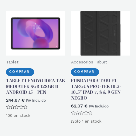
0
5
de
5
Tablet
Accesorios Tablet
COMPRAR!
COMPRAR!
TABLET LENOVO IDEA TAB
FUNDA PARA TABLET
MEDIATEK 8GB 128GB 11″
TARGUS PRO-TEK 10,2-
ANDROID 15 + PEN
10,5″ IPAD 7, 8 & 9 GEN
NEGRO
244,67
€
IVA Incluido
62,07
€
IVA Incluido
Valorado
100 en stock!
con
Valorado
0
¡Solo 1 en stock!
con
de
0
5
de
5