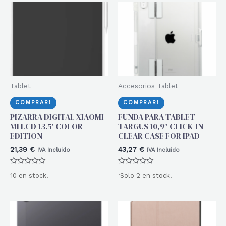
Tablet
Accesorios Tablet
COMPRAR!
COMPRAR!
PIZARRA DIGITAL XIAOMI
FUNDA PARA TABLET
MI LCD 13.5′ COLOR
TARGUS 10,9″ CLICK-IN
EDITION
CLEAR CASE FOR IPAD
21,39
€
43,27
€
IVA Incluido
IVA Incluido
Valorado
Valorado
10 en stock!
¡Solo 2 en stock!
con
con
0
0
de
de
5
5