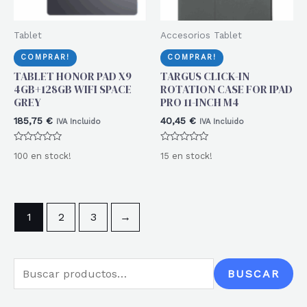
Tablet
Accesorios Tablet
COMPRAR!
COMPRAR!
TABLET HONOR PAD X9
TARGUS CLICK-IN
4GB+128GB WIFI SPACE
ROTATION CASE FOR IPAD
GREY
PRO 11-INCH M4
185,75
€
40,45
€
IVA Incluido
IVA Incluido
Valorado
Valorado
100 en stock!
15 en stock!
con
con
0
0
de
de
5
5
1
2
3
→
B
BUSCAR
u