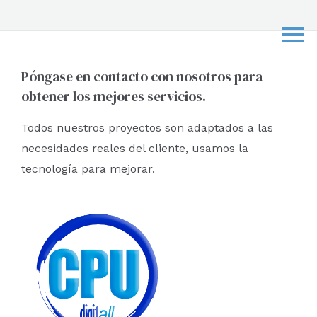
s
c
a
r
Póngase en contacto con nosotros para
obtener los mejores servicios.
p
o
Todos nuestros proyectos son adaptados a las
r
necesidades reales del cliente, usamos la
:
tecnología para mejorar.