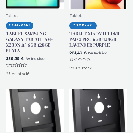
Tablet
Tablet
COMPRAR!
COMPRAR!
TABLET SAMSUNG
TABLET XIAOMI REDMI
GALAXY TAB A11+ SM-
PAD 2 PRO 6GB/128GB
X230N 11″ 6GB 128GB
LAVENDER PURPLE
PLATA
281,40
€
IVA Incluido
336,55
€
IVA Incluido
Valorado
20 en stock!
con
Valorado
0
27 en stock!
con
de
0
5
de
5