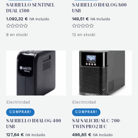
SAI RIELLO SENTINEL
SAI RIELLO IDIALOG 800
DUAL 1500
USB
1.092,32
€
149,51
€
IVA Incluido
IVA Incluido
Valorado
Valorado
8 en stock!
12 en stock!
con
con
0
0
de
de
5
5
Electricidad
Electricidad
COMPRAR!
COMPRAR!
SAI RIELLO IDIALOG 400
SAI SALICRU SLC-700-
USB
TWIN PRO2 IEC
127,64
€
498,85
€
IVA Incluido
IVA Incluido