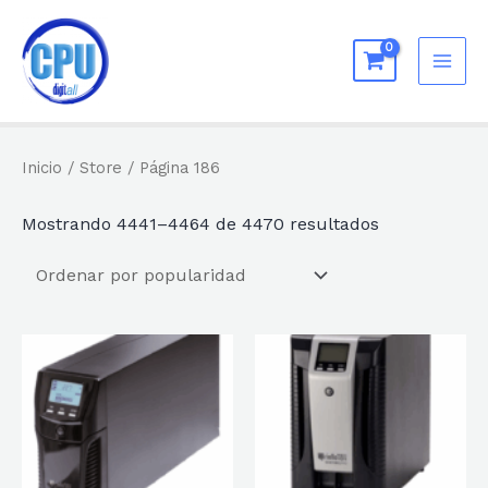
Ir
al
MAI
contenido
ME
Inicio
/
Store
/ Página 186
Ordenado
Mostrando 4441–4464 de 4470 resultados
por
popularidad