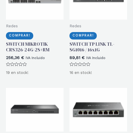
Redes
Redes
COMPRAR!
COMPRAR!
SWITCH MIKROTIK
SWITCH TP LINK TL-
CRS326-24G-2S+RM
SG1016 / 16x1G
256,36
€
89,81
€
IVA Incluido
IVA Incluido
Valorado
Valorado
19 en stock!
16 en stock!
con
con
0
0
de
de
5
5