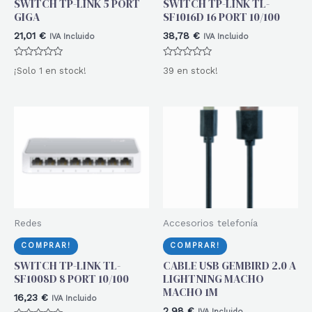
SWITCH TP-LINK 5 PORT
SWITCH TP-LINK TL-
GIGA
SF1016D 16 PORT 10/100
21,01
€
38,78
€
IVA Incluido
IVA Incluido
Valorado
Valorado
¡Solo 1 en stock!
39 en stock!
con
con
0
0
de
de
5
5
Redes
Accesorios telefonía
COMPRAR!
COMPRAR!
SWITCH TP-LINK TL-
CABLE USB GEMBIRD 2.0 A
SF1008D 8 PORT 10/100
LIGHTNING MACHO
MACHO 1M
16,23
€
IVA Incluido
2,98
€
IVA Incluido