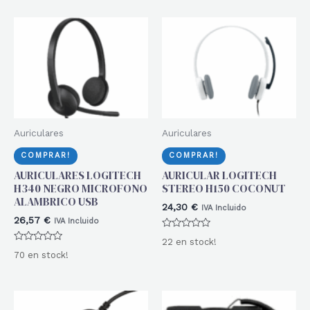
de
5
Auriculares
Auriculares
COMPRAR!
COMPRAR!
AURICULARES LOGITECH
AURICULAR LOGITECH
H340 NEGRO MICROFONO
STEREO H150 COCONUT
ALAMBRICO USB
24,30
€
IVA Incluido
26,57
€
IVA Incluido
Valorado
22 en stock!
con
Valorado
0
70 en stock!
con
de
0
5
de
5