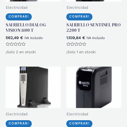
Electricidad
Electricidad
COMPRAR!
COMPRAR!
SAI RIELLO DIALOG
SAI RIELLO SENTINEL PRO
VISION 1100 T
2200 T
562,49
€
1.109,84
€
IVA Incluido
IVA Incluido
Valorado
Valorado
¡Solo 2 en stock!
¡Solo 1 en stock!
con
con
0
0
de
de
5
5
Electricidad
Electricidad
COMPRAR!
COMPRAR!