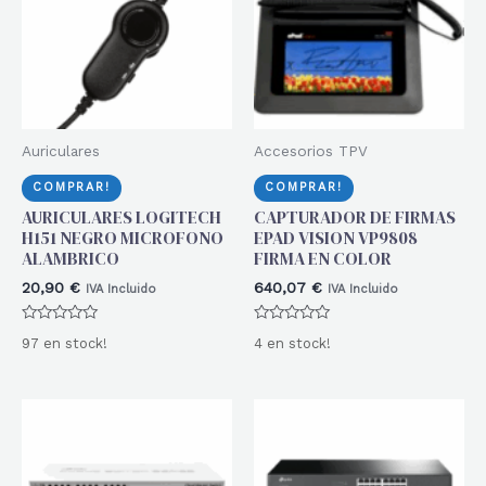
Auriculares
Accesorios TPV
COMPRAR!
COMPRAR!
AURICULARES LOGITECH
CAPTURADOR DE FIRMAS
H151 NEGRO MICROFONO
EPAD VISION VP9808
ALAMBRICO
FIRMA EN COLOR
20,90
€
640,07
€
IVA Incluido
IVA Incluido
Valorado
Valorado
97 en stock!
4 en stock!
con
con
0
0
de
de
5
5