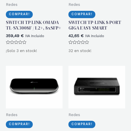
Redes
Redes
COMPRAR!
COMPRAR!
SWITCH TP LINK OMADA
SWITCH TP-LINK 8 PORT
TL-SX3008F / L2+, 8xSFP+
GIGA EASY SMART
359,49
€
42,65
€
IVA Incluido
IVA Incluido
Valorado
Valorado
¡Solo 3 en stock!
32 en stock!
con
con
0
0
de
de
5
5
Redes
Redes
COMPRAR!
COMPRAR!