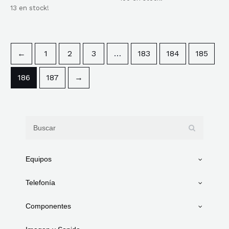
con
Valorado
0
13 en stock!
con
de
0
5
de
5
←
1
2
3
…
183
184
185
186
187
→
Equipos
Telefonía
Componentes