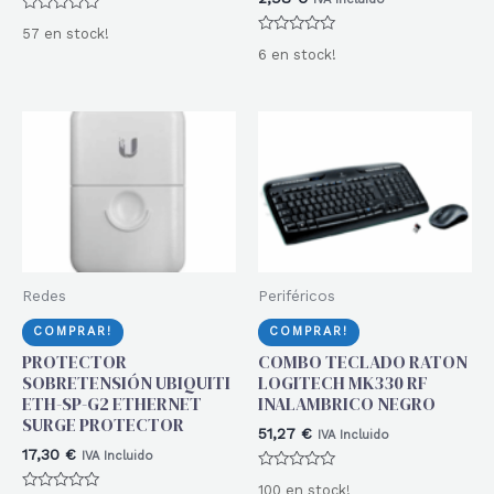
Valorado
57 en stock!
con
Valorado
0
6 en stock!
con
de
0
5
de
5
Redes
Periféricos
COMPRAR!
COMPRAR!
PROTECTOR
COMBO TECLADO RATON
SOBRETENSIÓN UBIQUITI
LOGITECH MK330 RF
ETH-SP-G2 ETHERNET
INALAMBRICO NEGRO
SURGE PROTECTOR
51,27
€
IVA Incluido
17,30
€
IVA Incluido
Valorado
100 en stock!