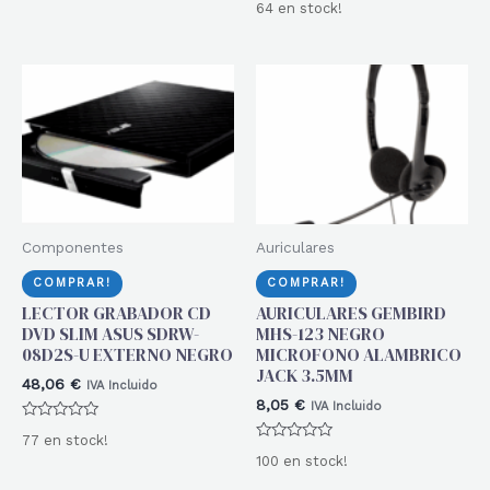
64 en stock!
con
5
0
de
5
Componentes
Auriculares
COMPRAR!
COMPRAR!
LECTOR GRABADOR CD
AURICULARES GEMBIRD
DVD SLIM ASUS SDRW-
MHS-123 NEGRO
08D2S-U EXTERNO NEGRO
MICROFONO ALAMBRICO
JACK 3.5MM
48,06
€
IVA Incluido
8,05
€
IVA Incluido
Valorado
77 en stock!
con
Valorado
0
100 en stock!
con
de
0
5