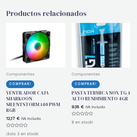
Productos relacionados
Componentes
Componentes
COMPRAR!
COMPRAR!
VENTILADOR CAJA
PASTA TERMICA NOX TG-1
SHARKOON
ALTO RENDIMIENTO 4GR
SILENTSTORM 140 PWM
9,18
€
IVA Incluido
RGB
12,17
€
IVA Incluido
Valorado
9 en stock!
con
0
Valorado
de
¡Solo 3 en stock!
con
5