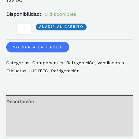
12V DC
Disponibilidad:
10 disponibles
VENTILADOR
AÑADIR AL CARRITO
HIDITEC
GAMING
VOLVER A LA TIENDA
ARGB
Categorías:
Componentes
,
Refrigeración
,
Ventiladores
N5-
Etiquetas:
HIDITEC
,
Refrigeración
ARGB
120MM
cantidad
Descripción
Información adicional
Reseñas