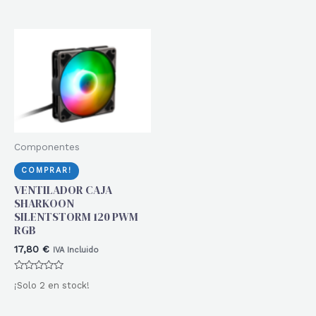
0
de
5
Componentes
COMPRAR!
VENTILADOR CAJA
SHARKOON
SILENTSTORM 120 PWM
RGB
17,80
€
IVA Incluido
Valorado
¡Solo 2 en stock!
con
0
de
5