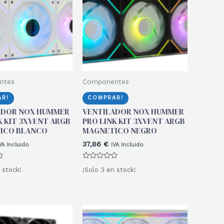
ntes
Componentes
R!
COMPRAR!
ADOR NOX HUMMER
VENTILADOR NOX HUMMER
K KIT 3XVENT ARGB
PRO LINK KIT 3XVENT ARGB
ICO BLANCO
MAGNETICO NEGRO
37,86
€
VA Incluido
IVA Incluido
Valorado
 stock!
¡Solo 3 en stock!
con
0
de
5