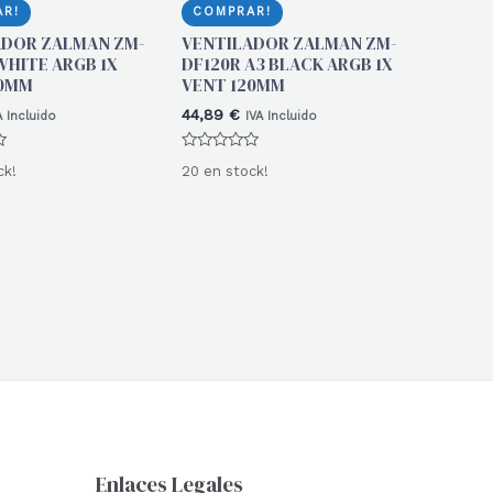
R!
COMPRAR!
ADOR ZALMAN ZM-
VENTILADOR ZALMAN ZM-
WHITE ARGB 1X
DF120R A3 BLACK ARGB 1X
20MM
VENT 120MM
44,89
€
A Incluido
IVA Incluido
Valorado
ck!
20 en stock!
con
0
de
5
Enlaces Legales