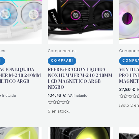
tes
Componentes
Compone
!
COMPRAR!
COMPRA
ACION LIQUIDA
REFRIGERACION LIQUIDA
VENTIL
ER M-240 240MM
NOX HUMMER M-240 240MM
PRO LIN
ETICO ARGB
LCD MAGNETICO ARGB
MAGNET
NEGRO
37,86
€
I
104,76
€
A Incluido
IVA Incluido
Valorado
¡Solo 2 en
con
Valorado
0
5 en stock!
con
de
0
5
de
5