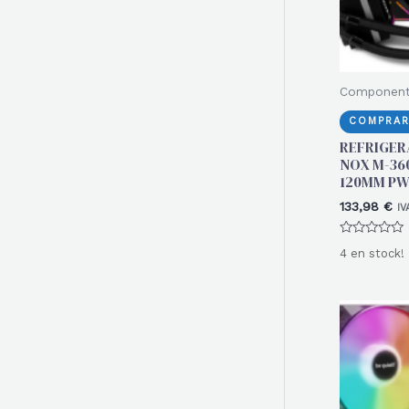
Componen
COMPRAR
REFRIGER
NOX M-36
120MM PW
133,98
€
IV
Valorado
4 en stock!
con
0
de
5