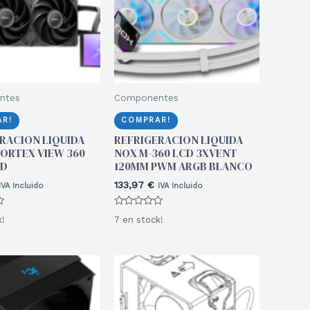
ntes
Componentes
R!
COMPRAR!
RACION LIQUIDA
REFRIGERACION LIQUIDA
ORTEX VIEW 360
NOX M-360 LCD 3XVENT
CD
120MM PWM ARGB BLANCO
133,97
€
IVA Incluido
IVA Incluido
Valorado
k!
7 en stock!
con
0
de
5