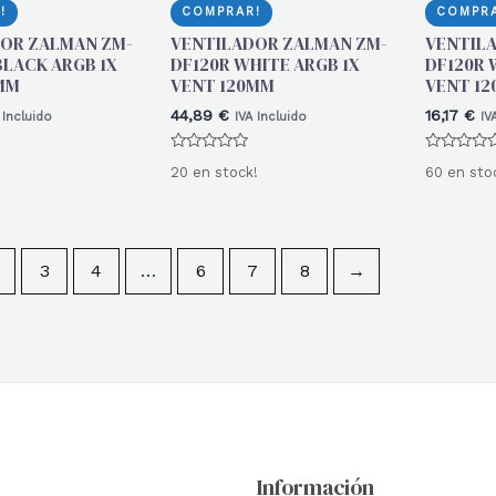
!
COMPRAR!
COMPRA
OR ZALMAN ZM-
VENTILADOR ZALMAN ZM-
VENTIL
BLACK ARGB 1X
DF120R WHITE ARGB 1X
DF120R 
MM
VENT 120MM
VENT 1
44,89
€
16,17
€
 Incluido
IVA Incluido
IV
Valorado
Valorado
20 en stock!
60 en sto
con
con
0
0
de
de
5
5
3
4
…
6
7
8
→
Información