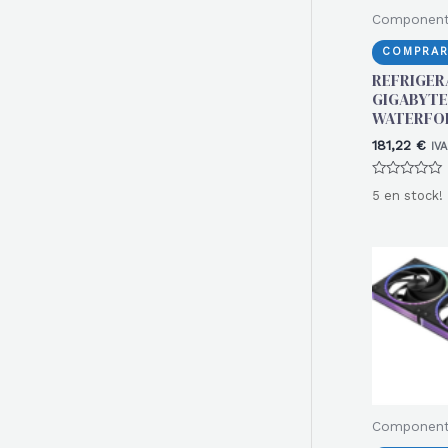
Componen
COMPRAR
REFRIGER
GIGABYTE
WATERFORC
181,22
€
IVA
Valorado
5 en stock!
con
0
de
5
Componen