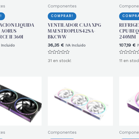
tes
Componentes
Compone
!
COMPRAR!
COMPRA
ACION LIQUIDA
VENTILADOR CAJA XPG
REFRIGE
 AORUS
MAESTROPLUS42SA-
CPU BEQ
E II 360I
BKCWW
240MM
36,35
€
107,19
€
 Incluido
IVA Incluido
I
Valorado
Valorado
31 en stock!
11 en stoc
con
con
0
0
de
de
5
5
tes
Componentes
Compone