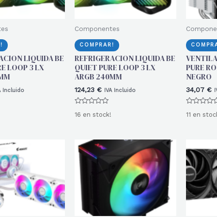
tes
Componentes
Compone
!
COMPRAR!
COMPRA
ACION LIQUIDA BE
REFRIGERACION LIQUIDA BE
VENTILA
E LOOP 3 LX
QUIET PURE LOOP 3 LX
PURE RO
0MM
ARGB 240MM
NEGRO
124,23
€
34,07
€
A Incluido
IVA Incluido
I
Valorado
Valorado
16 en stock!
11 en stoc
con
con
0
0
de
de
5
5