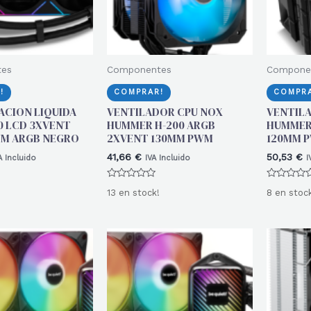
tes
Componentes
Compone
!
COMPRAR!
COMPRA
ACION LIQUIDA
VENTILADOR CPU NOX
VENTIL
0 LCD 3XVENT
HUMMER H-200 ARGB
HUMMER 
M ARGB NEGRO
2XVENT 130MM PWM
120MM 
41,66
€
50,53
€
A Incluido
IVA Incluido
I
Valorado
Valorado
13 en stock!
8 en stoc
con
con
0
0
de
de
5
5