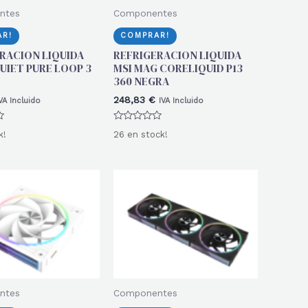
ntes
Componentes
R!
COMPRAR!
RACION LIQUIDA
REFRIGERACION LIQUIDA
UIET PURE LOOP 3
MSI MAG CORELIQUID P13
360 NEGRA
248,83
€
VA Incluido
IVA Incluido
Valorado
k!
26 en stock!
con
0
de
5
ntes
Componentes