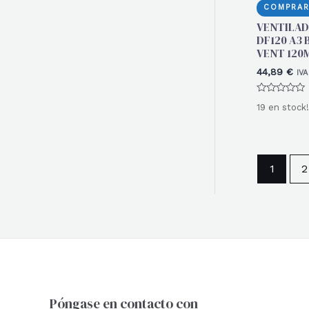
COMPRAR
VENTILAD
DF120 A3 
VENT 120
44,89
€
IVA
Valorado
19 en stock!
con
0
de
5
1
2
Póngase en contacto con