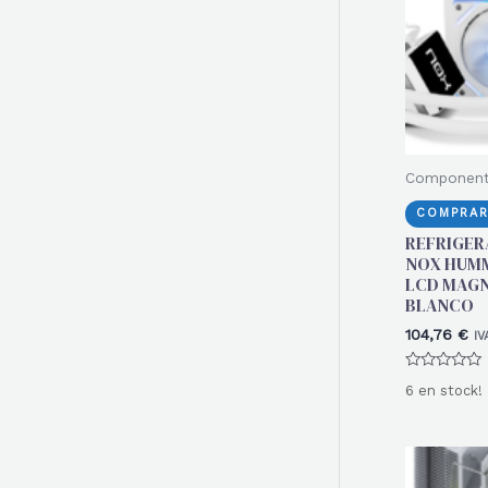
r
:
Componen
COMPRAR
REFRIGER
NOX HUMM
LCD MAGN
BLANCO
104,76
€
IV
Valorado
6 en stock!
con
0
de
5