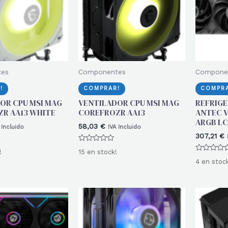
tes
Componentes
Compone
!
COMPRAR!
COMPRA
OR CPU MSI MAG
VENTILADOR CPU MSI MAG
REFRIGE
R AA13 WHITE
COREFROZR AA13
ANTEC V
ARGB L
58,03
€
 Incluido
IVA Incluido
307,21
€
Valorado
!
15 en stock!
con
Valorado
0
4 en stoc
con
de
0
5
de
5