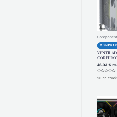
Componen
COMPRAR
VENTILAD
COREFROZ
48,93
€
IVA
Valorado
28 en stock
con
0
de
5