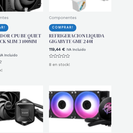
ntes
Componentes
R!
COMPRAR!
DOR CPU BE QUIET
REFRIGERACION LIQUIDA
CK SLIM 3 100MM
GIGABYTE GME 240I
119,44
€
IVA Incluido
VA Incluido
Valorado
8 en stock!
con
0
k!
de
5