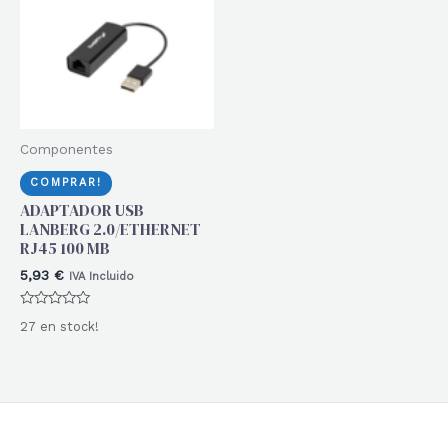
Componentes
COMPRAR!
ADAPTADOR USB
LANBERG 2.0/ETHERNET
RJ45 100 MB
5,93
€
IVA Incluido
Valorado
27 en stock!
con
0
de
5