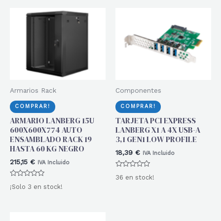
Armarios Rack
Componentes
COMPRAR!
COMPRAR!
ARMARIO LANBERG 15U
TARJETA PCI EXPRESS
600X600X774 AUTO
LANBERG X1 A 4X USB-A
ENSAMBLADO RACK 19
3,1 GEN1 LOW PROFILE
HASTA 60 KG NEGRO
18,39
€
IVA Incluido
215,15
€
IVA Incluido
Valorado
36 en stock!
con
Valorado
0
¡Solo 3 en stock!
con
de
0
5
de
5