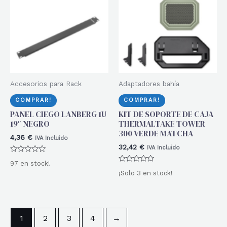
Accesorios para Rack
Adaptadores bahía
COMPRAR!
COMPRAR!
PANEL CIEGO LANBERG 1U
KIT DE SOPORTE DE CAJA
19″ NEGRO
THERMALTAKE TOWER
300 VERDE MATCHA
4,36
€
IVA Incluido
32,42
€
IVA Incluido
Valorado
97 en stock!
con
Valorado
0
¡Solo 3 en stock!
con
de
0
5
de
5
1
2
3
4
→