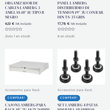
ORGANIZADOR DE
PANEL LANBERG
CABLES LANBERG 3
DISTRIBUIDRO DE
ANILLAS 10″ 1U TIPO B
TENSION 19″ 3U CON RAIL
NEGRO
DIN TS-35 GRIS
4,13
€
17,78
€
IVA Incluido
IVA Incluido
Valorado
Valorado
¡Solo 1 en stock!
9 en stock!
con
con
0
0
de
de
5
5
Accesorios para Rack
Accesorios para Rack
COMPRAR!
COMPRAR!
CAJON LANBERG PARA
SET LANBERG 4 PATAS
RACK 19″ 2U 483X360MM
M10 PARA ARAMRIOS