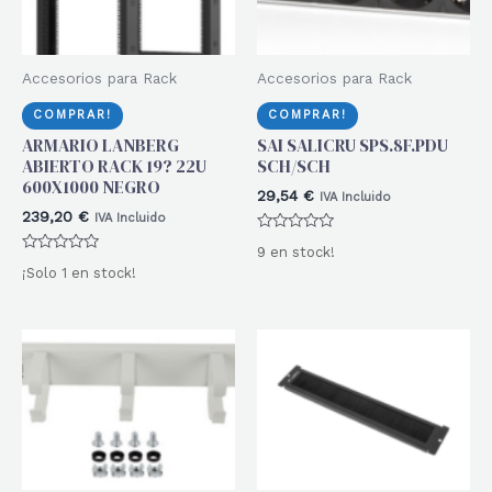
Accesorios para Rack
Accesorios para Rack
COMPRAR!
COMPRAR!
ARMARIO LANBERG
SAI SALICRU SPS.8F.PDU
ABIERTO RACK 19? 22U
SCH/SCH
600X1000 NEGRO
29,54
€
IVA Incluido
239,20
€
IVA Incluido
Valorado
9 en stock!
con
Valorado
0
¡Solo 1 en stock!
con
de
0
5
de
5