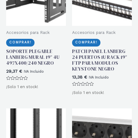
Accesorios para Rack
Accesorios para Rack
COMPRAR!
COMPRAR!
SOPORTE PLEGABLE
PATCH PANEL LANBERG
LANBERG MURAL 19″ 4U
24 PUERTOS 1U RACK 19″
497X400/240 NEGRO
FTP PARA MODULOS
KEYSTONE NEGRO
29,37
€
IVA Incluido
13,38
€
IVA Incluido
Valorado
¡Solo 1 en stock!
con
Valorado
0
¡Solo 1 en stock!
con
de
0
5
de
5