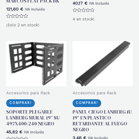
MARCOS FLAT PACK BK
40,17
€
IVA Incluido
121,60
€
IVA Incluido
Valorado
4 en stock!
con
Valorado
0
¡Solo 2 en stock!
con
de
0
5
de
5
Accesorios para Rack
Accesorios para Rack
COMPRAR!
COMPRAR!
SOPORTE PLEGABLE
PANEL CIEGO LANBERG 1U
LANBERG MURAL 19″ 8U
19″ EN PLASTICO
497X400/240 NEGRO
RETARDANTE AL FUEGO
NEGRO
45,62
€
IVA Incluido
3,46
€
IVA Incluido