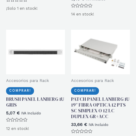
Valorado
¡Solo 1 en stock!
con
Valorado
0
14 en stock!
con
de
0
5
de
5
Accesorios para Rack
Accesorios para Rack
COMPRAR!
COMPRAR!
BRUSH PANEL LANBERG 1U
PATCH PANEL LANBERG 1U
GRIS
19″ FIBRA OPTICA 12 PTS
SC SIMPLEX O 12 LC
5,07
€
IVA Incluido
DUPLEX GR+ACC
33,66
€
IVA Incluido
Valorado
12 en stock!
con
0