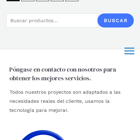
B
BUSCAR
u
s
c
a
r
Póngase en contacto con nosotros para
obtener los mejores servicios.
p
o
Todos nuestros proyectos son adaptados a las
r
necesidades reales del cliente, usamos la
:
tecnología para mejorar.