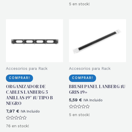
Valorado
de
5 en stock!
con
5
0
de
5
Accesorios para Rack
Accesorios para Rack
COMPRAR!
COMPRAR!
ORGANIZADOR DE
BRUSH PANEL LANBERG 1U
CABLES LANBERG 5
GRIS 19»
ANILLAS 19″ 1U TIPO B
5,59
€
IVA Incluido
NEGRO
7,97
€
IVA Incluido
Valorado
5 en stock!
con
0
Valorado
de
76 en stock!
con
5
0