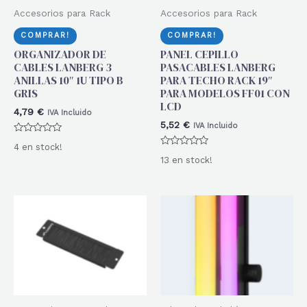
Accesorios para Rack
Accesorios para Rack
COMPRAR!
COMPRAR!
ORGANIZADOR DE
PANEL CEPILLO
CABLES LANBERG 3
PASACABLES LANBERG
ANILLAS 10″ 1U TIPO B
PARA TECHO RACK 19″
GRIS
PARA MODELOS FF01 CON
LCD
4,79
€
IVA Incluido
5,52
€
IVA Incluido
Valorado
4 en stock!
con
Valorado
0
13 en stock!
con
de
0
5
de
5