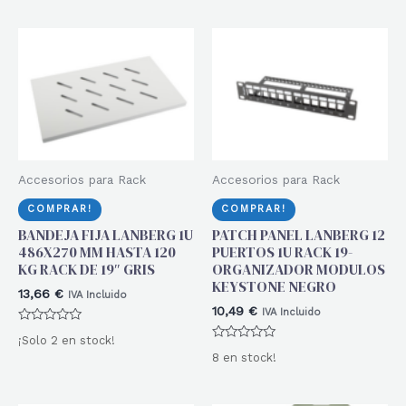
de
5
Accesorios para Rack
Accesorios para Rack
COMPRAR!
COMPRAR!
BANDEJA FIJA LANBERG 1U
PATCH PANEL LANBERG 12
486X270 MM HASTA 120
PUERTOS 1U RACK 19-
KG RACK DE 19″ GRIS
ORGANIZADOR MODULOS
KEYSTONE NEGRO
13,66
€
IVA Incluido
10,49
€
IVA Incluido
Valorado
¡Solo 2 en stock!
con
Valorado
0
8 en stock!
con
de
0
5
de
5