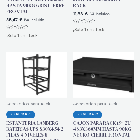
HASTA 90KG GRIS CIERRE
RACK
FRONTAL
11,88
€
IVA Incluido
36,47
€
IVA Incluido
Valorado
¡Solo 1 en stock!
con
Valorado
0
¡Solo 1 en stock!
con
de
0
5
de
5
Accesorios para Rack
Accesorios para Rack
COMPRAR!
COMPRAR!
ESTANTERIA LANBERG
CAJON PARA RACK 19″ 2U
BATERIAS UPS 830X454 2
483X360MM HASTA 90KG
FILAS 4 NIVELES 8
NEGRO CIERRE FRONTAL