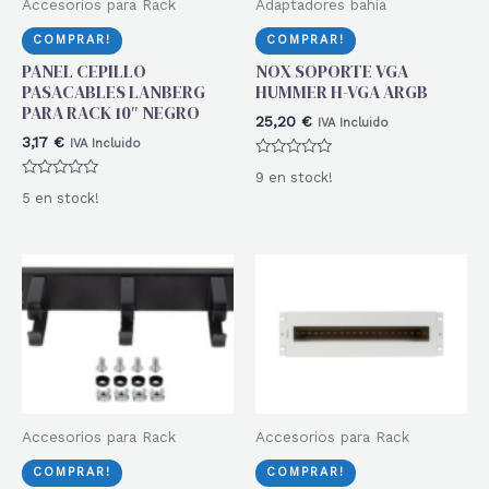
Accesorios para Rack
Adaptadores bahía
COMPRAR!
COMPRAR!
PANEL CEPILLO
NOX SOPORTE VGA
PASACABLES LANBERG
HUMMER H-VGA ARGB
PARA RACK 10″ NEGRO
25,20
€
IVA Incluido
3,17
€
IVA Incluido
Valorado
9 en stock!
con
Valorado
0
5 en stock!
con
de
0
5
de
5
Accesorios para Rack
Accesorios para Rack
COMPRAR!
COMPRAR!