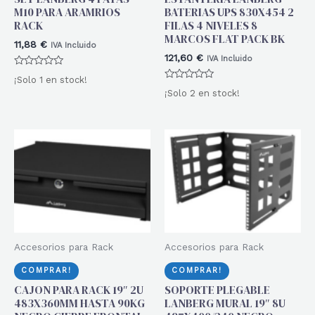
M10 PARA ARAMRIOS
BATERIAS UPS 830X454 2
RACK
FILAS 4 NIVELES 8
MARCOS FLAT PACK BK
11,88
€
IVA Incluido
121,60
€
IVA Incluido
Valorado
¡Solo 1 en stock!
con
Valorado
0
¡Solo 2 en stock!
con
de
0
5
de
5
Accesorios para Rack
Accesorios para Rack
COMPRAR!
COMPRAR!
CAJON PARA RACK 19″ 2U
SOPORTE PLEGABLE
483X360MM HASTA 90KG
LANBERG MURAL 19″ 8U