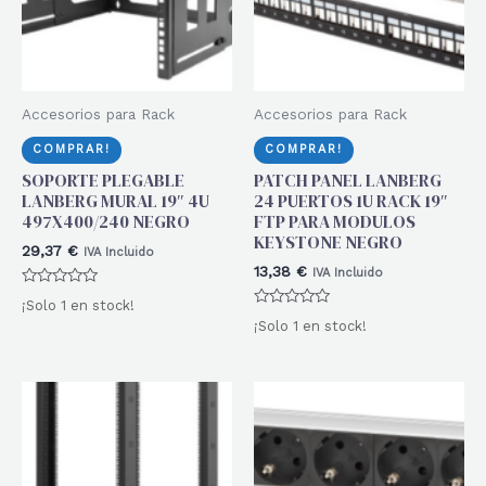
Accesorios para Rack
Accesorios para Rack
COMPRAR!
COMPRAR!
SOPORTE PLEGABLE
PATCH PANEL LANBERG
LANBERG MURAL 19″ 4U
24 PUERTOS 1U RACK 19″
497X400/240 NEGRO
FTP PARA MODULOS
KEYSTONE NEGRO
29,37
€
IVA Incluido
13,38
€
IVA Incluido
Valorado
¡Solo 1 en stock!
con
Valorado
0
¡Solo 1 en stock!
con
de
0
5
de
5