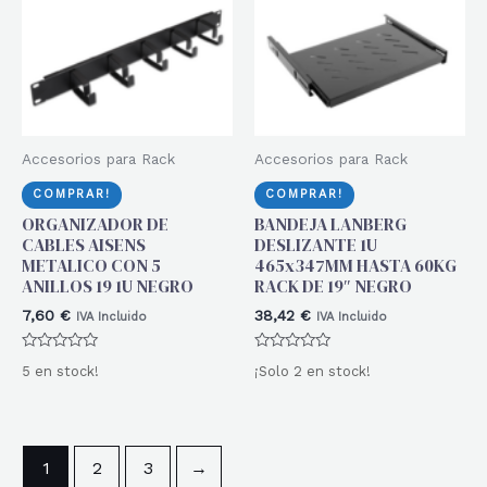
Accesorios para Rack
Accesorios para Rack
COMPRAR!
COMPRAR!
ORGANIZADOR DE
BANDEJA LANBERG
CABLES AISENS
DESLIZANTE 1U
METALICO CON 5
465x347MM HASTA 60KG
ANILLOS 19 1U NEGRO
RACK DE 19″ NEGRO
7,60
€
38,42
€
IVA Incluido
IVA Incluido
Valorado
Valorado
5 en stock!
¡Solo 2 en stock!
con
con
0
0
de
de
5
5
1
2
3
→