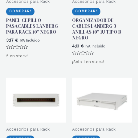
Accesorios para Rack
Accesorios para Rack
COMPRAR!
COMPRAR!
PANEL CEPILLO
ORGANIZADOR DE
PASACABLES LANBERG
CABLES LANBERG 3
PARA RACK 10″ NEGRO
ANILLAS 10″ 1U TIPO B
NEGRO
3,17
€
IVA Incluido
4,13
€
IVA Incluido
Valorado
5 en stock!
con
Valorado
0
¡Solo 1 en stock!
con
de
0
5
de
5
Accesorios para Rack
Accesorios para Rack