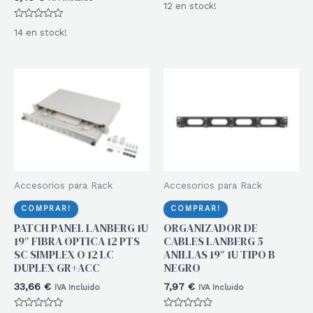
Valorado
12 en stock!
con
0
Valorado
de
14 en stock!
con
5
0
de
5
Accesorios para Rack
Accesorios para Rack
COMPRAR!
COMPRAR!
PATCH PANEL LANBERG 1U
ORGANIZADOR DE
19″ FIBRA OPTICA 12 PTS
CABLES LANBERG 5
SC SIMPLEX O 12 LC
ANILLAS 19″ 1U TIPO B
DUPLEX GR+ACC
NEGRO
33,66
€
7,97
€
IVA Incluido
IVA Incluido