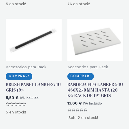
Valorado
Valorado
5 en stock!
76 en stock!
con
con
0
0
de
de
5
5
Accesorios para Rack
Accesorios para Rack
COMPRAR!
COMPRAR!
BRUSH PANEL LANBERG 1U
BANDEJA FIJA LANBERG 1U
GRIS 19»
486X270 MM HASTA 120
KG RACK DE 19″ GRIS
5,59
€
IVA Incluido
13,66
€
IVA Incluido
Valorado
5 en stock!
con
Valorado
0
¡Solo 2 en stock!
con
de
0
5
de