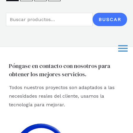
B
BUSCAR
u
s
c
a
r
Póngase en contacto con nosotros para
obtener los mejores servicios.
p
o
Todos nuestros proyectos son adaptados a las
r
necesidades reales del cliente, usamos la
:
tecnología para mejorar.