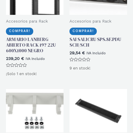
Accesorios para Rack
Accesorios para Rack
COMPRAR!
COMPRAR!
ARMARIO LANBERG
SAI SALICRU SPS.8F.PDU
ABIERTO RACK 19? 22U
SCH/SCH
600X1000 NEGRO
29,54
€
IVA Incluido
239,20
€
IVA Incluido
Valorado
9 en stock!
con
Valorado
0
¡Solo 1 en stock!
con
de
0
5
de
5