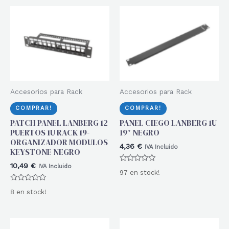
5
Accesorios para Rack
Accesorios para Rack
COMPRAR!
COMPRAR!
PATCH PANEL LANBERG 12
PANEL CIEGO LANBERG 1U
PUERTOS 1U RACK 19-
19″ NEGRO
ORGANIZADOR MODULOS
4,36
€
IVA Incluido
KEYSTONE NEGRO
10,49
€
IVA Incluido
Valorado
97 en stock!
con
0
Valorado
de
8 en stock!
con
5
0
de
5