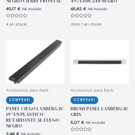
NEGRO CIERRE FRONTAL
497X400/240 NEGRO
40,17
€
45,62
€
IVA Incluido
IVA Incluido
Valorado
Valorado
4 en stock!
¡Solo 1 en stock!
con
con
0
0
de
de
5
5
Accesorios para Rack
Accesorios para Rack
COMPRAR!
COMPRAR!
PANEL CIEGO LANBERG 1U
BRUSH PANEL LANBERG 1U
19″ EN PLASTICO
GRIS
RETARDANTE AL FUEGO
5,07
€
IVA Incluido
NEGRO
3,46
€
IVA Incluido