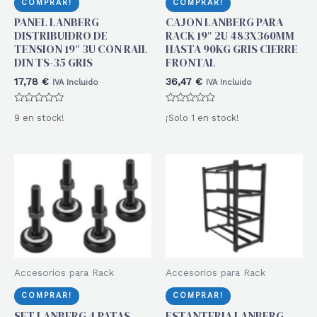
COMPRAR!
COMPRAR!
PANEL LANBERG
CAJON LANBERG PARA
DISTRIBUIDRO DE
RACK 19″ 2U 483X360MM
TENSION 19″ 3U CON RAIL
HASTA 90KG GRIS CIERRE
DIN TS-35 GRIS
FRONTAL
17,78
€
36,47
€
IVA Incluido
IVA Incluido
Valorado
Valorado
9 en stock!
¡Solo 1 en stock!
con
con
0
0
de
de
5
5
Accesorios para Rack
Accesorios para Rack
COMPRAR!
COMPRAR!
SET LANBERG 4 PATAS
ESTANTERIA LANBERG