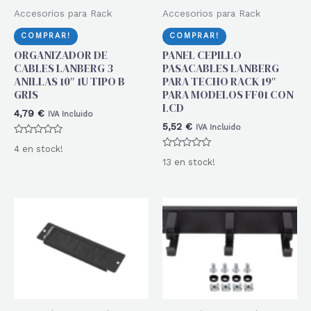
Accesorios para Rack
Accesorios para Rack
COMPRAR!
COMPRAR!
ORGANIZADOR DE
PANEL CEPILLO
CABLES LANBERG 3
PASACABLES LANBERG
ANILLAS 10″ 1U TIPO B
PARA TECHO RACK 19″
GRIS
PARA MODELOS FF01 CON
LCD
4,79
€
IVA Incluido
5,52
€
IVA Incluido
Valorado
4 en stock!
con
Valorado
0
13 en stock!
con
de
0
5
de
5