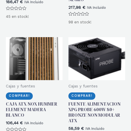
186,47
€
IVA Incluido
217,98
€
IVA Incluido
Valorado
45 en stock!
con
Valorado
0
98 en stock!
con
de
0
5
de
5
Cajas y fuentes
Cajas y fuentes
COMPRAR!
COMPRAR!
CAJA ATX NOX HUMMER
FUENTE ALIMENTACION
ELEMENT MADERA
XPG PROBE 600W 80+
BLANCO
BRONZE NON MODULAR
ATX
106,44
€
IVA Incluido
58,59
€
IVA Incluido