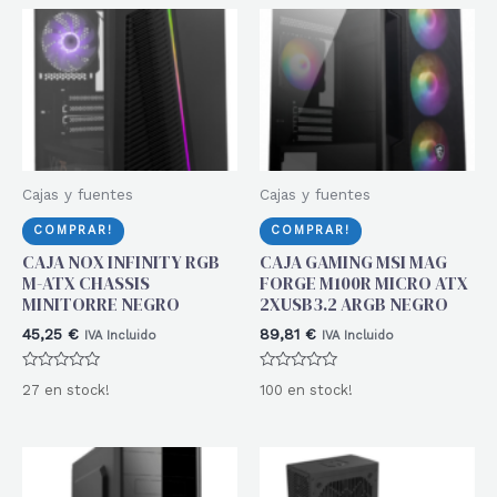
Cajas y fuentes
Cajas y fuentes
COMPRAR!
COMPRAR!
CAJA NOX INFINITY RGB
CAJA GAMING MSI MAG
M-ATX CHASSIS
FORGE M100R MICRO ATX
MINITORRE NEGRO
2XUSB3.2 ARGB NEGRO
45,25
€
89,81
€
IVA Incluido
IVA Incluido
Valorado
Valorado
27 en stock!
100 en stock!
con
con
0
0
de
de
5
5