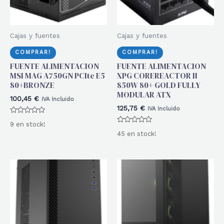
Cajas y fuentes
Cajas y fuentes
COMPRAR!
COMPRAR!
FUENTE ALIMENTACION
FUENTE ALIMENTACION
MSI MAG A750GN PCIte E5
XPG COREREACTOR II
80+BRONZE
850W 80+ GOLD FULLY
MODULAR ATX
100,45
€
IVA Incluido
125,75
€
IVA Incluido
Valorado
9 en stock!
con
Valorado
0
45 en stock!
con
de
0
5
de
5