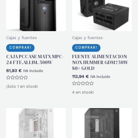
Cajas y fuentes
Cajas y fuentes
COMPRAR!
COMPRAR!
CAJA PCCASE MATX MPC-
FUENTE ALIMENTACION
24 FTE.ALLIM. 500W
NOX HUMMER GDM750W
80+ GOLD
61,93
€
IVA Incluido
113,94
€
IVA Incluido
Valorado
¡Solo 1 en stock!
con
Valorado
0
4 en stock!
con
de
0
5
de
5