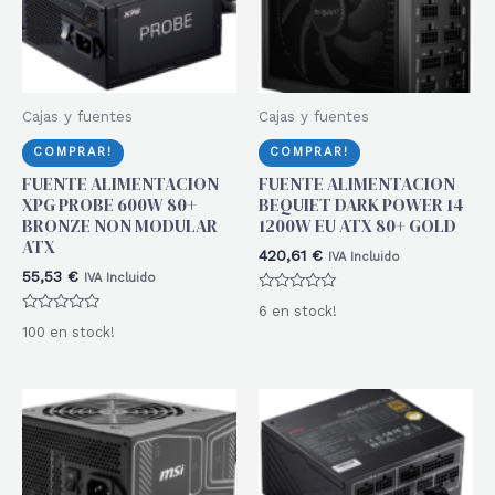
Cajas y fuentes
Cajas y fuentes
COMPRAR!
COMPRAR!
FUENTE ALIMENTACION
FUENTE ALIMENTACION
XPG PROBE 600W 80+
BEQUIET DARK POWER 14
BRONZE NON MODULAR
1200W EU ATX 80+ GOLD
ATX
420,61
€
IVA Incluido
55,53
€
IVA Incluido
Valorado
6 en stock!
con
Valorado
0
100 en stock!
con
de
0
5
de
5