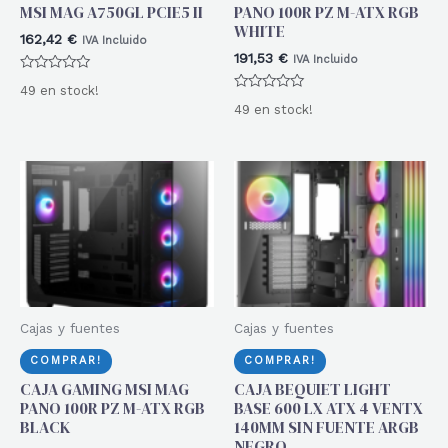
MSI MAG A750GL PCIE5 II
PANO 100R PZ M-ATX RGB
WHITE
162,42
€
IVA Incluido
191,53
€
IVA Incluido
Valorado
49 en stock!
con
Valorado
0
49 en stock!
con
de
0
5
de
5
Cajas y fuentes
Cajas y fuentes
COMPRAR!
COMPRAR!
CAJA GAMING MSI MAG
CAJA BEQUIET LIGHT
PANO 100R PZ M-ATX RGB
BASE 600 LX ATX 4 VENTX
BLACK
140MM SIN FUENTE ARGB
NEGRO