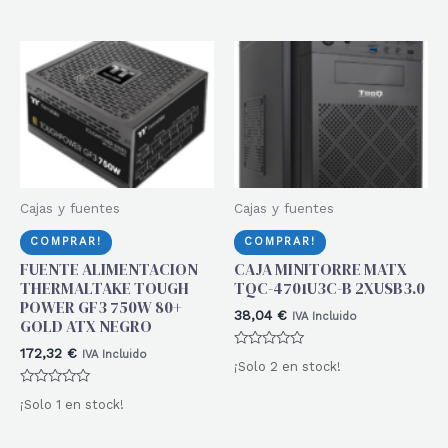
0
0
de
de
5
5
Cajas y fuentes
Cajas y fuentes
COMPRAR!
COMPRAR!
FUENTE ALIMENTACION
CAJA MINITORRE MATX
THERMALTAKE TOUGH
TQC-4701U3C-B 2XUSB3.0
POWER GF3 750W 80+
38,04
€
IVA Incluido
GOLD ATX NEGRO
172,32
€
IVA Incluido
Valorado
¡Solo 2 en stock!
con
0
Valorado
de
¡Solo 1 en stock!
con
5
0
de
5