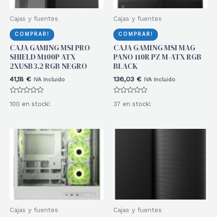
Cajas y fuentes
Cajas y fuentes
COMPRAR!
COMPRAR!
CAJA GAMING MSI PRO
CAJA GAMING MSI MAG
SHIELD M100P ATX
PANO 110R PZ M-ATX RGB
2XUSB3.2 RGB NEGRO
BLACK
41,18
€
136,03
€
IVA Incluido
IVA Incluido
Valorado
Valorado
100 en stock!
37 en stock!
con
con
0
0
de
de
5
5
Cajas y fuentes
Cajas y fuentes