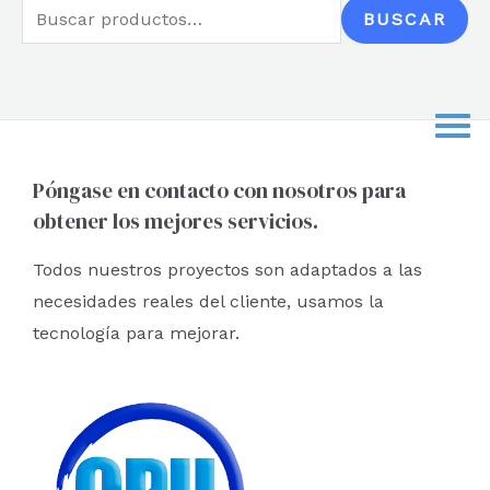
B
BUSCAR
u
s
c
a
r
Póngase en contacto con nosotros para
obtener los mejores servicios.
p
o
Todos nuestros proyectos son adaptados a las
r
necesidades reales del cliente, usamos la
:
tecnología para mejorar.