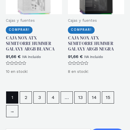
Cajas y fuentes
Cajas y fuentes
COMPRAR!
COMPRAR!
CAJA NOX ATX
CAJA NOX ATX
SEMITORRE HUMMER
SEMITORRE HUMMER
GALAXY ARGB BLANCA
GALAXY ARGB NEGRA
91,66
€
91,66
€
IVA Incluido
IVA Incluido
Valorado
Valorado
10 en stock!
8 en stock!
con
con
0
0
de
de
5
5
1
2
3
4
…
13
14
15
→