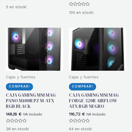
Valorado
5 en stock!
con
Valorado
0
100 en stock!
con
de
0
5
de
5
Cajas y fuentes
Cajas y fuentes
COMPRAR!
COMPRAR!
CAJA GAMING MSI MAG
CAJA GAMING MSI MAG
PANO M100R PZ M-ATX
FORGE 320R AIRFLOW
RGB BLACK
ATX RGB NEGRO
148,18
€
116,72
€
IVA Incluido
IVA Incluido
Valorado
Valorado
38 en stock!
64 en stock!
con
con