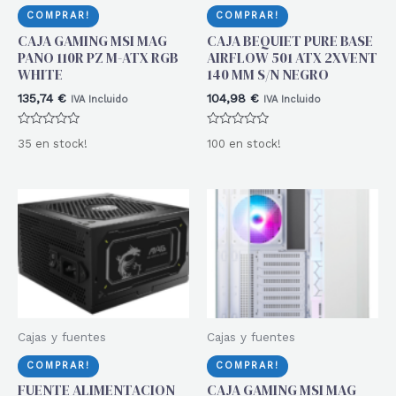
COMPRAR!
COMPRAR!
CAJA GAMING MSI MAG
CAJA BEQUIET PURE BASE
PANO 110R PZ M-ATX RGB
AIRFLOW 501 ATX 2XVENT
WHITE
140 MM S/N NEGRO
135,74
€
104,98
€
IVA Incluido
IVA Incluido
Valorado
Valorado
35 en stock!
100 en stock!
con
con
0
0
de
de
5
5
Cajas y fuentes
Cajas y fuentes
COMPRAR!
COMPRAR!
FUENTE ALIMENTACION
CAJA GAMING MSI MAG