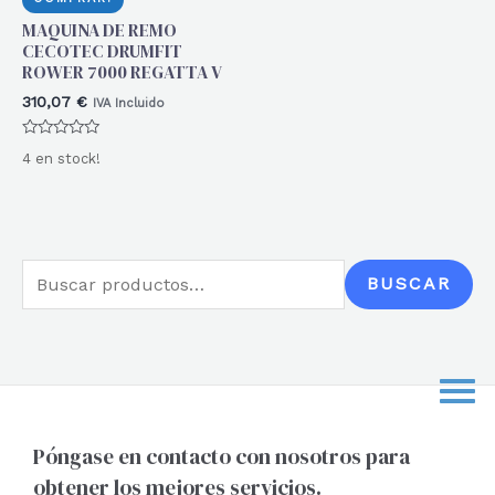
MAQUINA DE REMO
CECOTEC DRUMFIT
ROWER 7000 REGATTA V
310,07
€
IVA Incluido
Valorado
4 en stock!
con
0
de
5
B
BUSCAR
u
s
c
a
r
Póngase en contacto con nosotros para
obtener los mejores servicios.
p