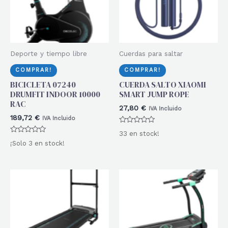
Deporte y tiempo libre
Cuerdas para saltar
COMPRAR!
COMPRAR!
BICICLETA 07240
CUERDA SALTO XIAOMI
DRUMFIT INDOOR 10000
SMART JUMP ROPE
RAC
27,80
€
IVA Incluido
189,72
€
IVA Incluido
Valorado
33 en stock!
con
Valorado
0
¡Solo 3 en stock!
con
de
0
5
de
5