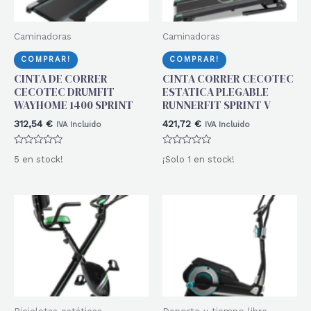
Caminadoras
Caminadoras
COMPRAR!
COMPRAR!
CINTA DE CORRER
CINTA CORRER CECOTEC
CECOTEC DRUMFIT
ESTATICA PLEGABLE
WAYHOME 1400 SPRINT
RUNNERFIT SPRINT V
312,54
€
421,72
€
IVA Incluido
IVA Incluido
Valorado
Valorado
5 en stock!
¡Solo 1 en stock!
con
con
0
0
de
de
5
5
Bicicletas estáticas
Deporte y tiempo libre