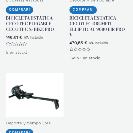
COMPRAR!
COMPRAR!
BICICLETA ESTATICA
BICICLETA ESTATICA
CECOTEC PLEGABLE
CECOTEC DRUMFIT
CECOTEC X- BIKE PRO
ELLIPTICAL 9000 EIR PRO
V
148,61
€
IVA Incluido
479,55
€
IVA Incluido
Valorado
5 en stock!
con
Valorado
0
¡Solo 1 en stock!
con
de
0
5
de
5
Deporte y tiempo libre
COMPRAR!