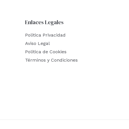
Enlaces Legales
Politica Privacidad
Aviso Legal
Politica de Cookies
Términos y Condiciones