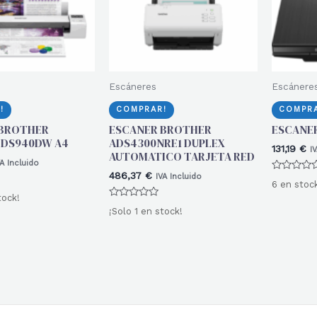
Escáneres
Escánere
!
COMPRAR!
COMPRA
 BROTHER
ESCANER BROTHER
ESCANER
 DS940DW A4
ADS4300NRE1 DUPLEX
131,19
€
I
AUTOMATICO TARJETA RED
VA Incluido
486,37
€
IVA Incluido
Valorado
6 en stoc
con
0
tock!
Valorado
de
¡Solo 1 en stock!
con
5
0
de
5