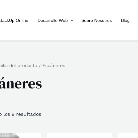
BackUp Online
Desarrollo Web
Sobre Nosotros
Blog
ilia del producto / Escáneres
áneres
Ordenado
 los 8 resultados
por
popularidad