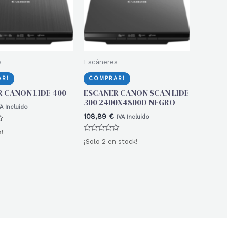
s
Escáneres
R!
COMPRAR!
 CANON LIDE 400
ESCANER CANON SCAN LIDE
300 2400X4800D NEGRO
VA Incluido
108,89
€
IVA Incluido
k!
Valorado
¡Solo 2 en stock!
con
0
de
5