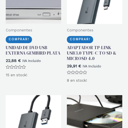
Componentes
Componentes
COMPRAR!
COMPRAR!
UNIDAD DE DVD USB
ADAPTADOR TP-LINK
EXTERNA GEMBIRD PLATA
USB3.0 TYPE-C TO SD &
MICROSD 4.0
22,88
€
IVA Incluido
29,91
€
IVA Incluido
Valorado
15 en stock!
con
Valorado
0
8 en stock!
con
de
0
5
de
5