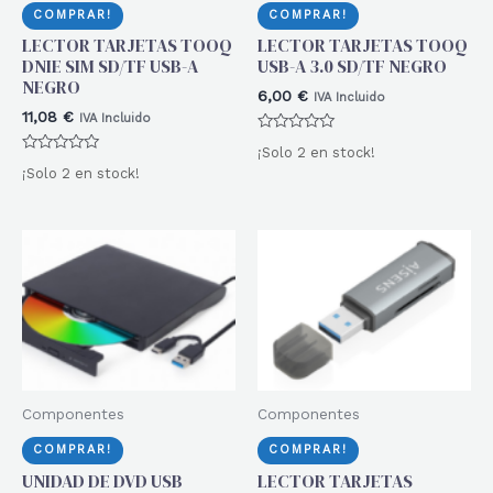
COMPRAR!
COMPRAR!
LECTOR TARJETAS TOOQ
LECTOR TARJETAS TOOQ
DNIE SIM SD/TF USB-A
USB-A 3.0 SD/TF NEGRO
NEGRO
6,00
€
IVA Incluido
11,08
€
IVA Incluido
Valorado
¡Solo 2 en stock!
con
Valorado
0
¡Solo 2 en stock!
con
de
0
5
de
5
Componentes
Componentes
COMPRAR!
COMPRAR!
UNIDAD DE DVD USB
LECTOR TARJETAS