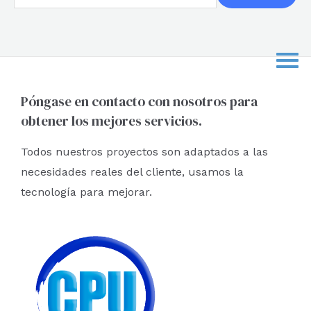
u
s
c
a
r
Póngase en contacto con nosotros para
obtener los mejores servicios.
p
o
Todos nuestros proyectos son adaptados a las
r
necesidades reales del cliente, usamos la
:
tecnología para mejorar.