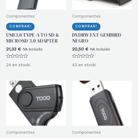
Componentes
Componentes
COMPRAR!
COMPRAR!
USB3.0 TYPE-A TO SD &
DVDRW EXT GEMBIRD
MICROSD 3.0 ADAPTER
NEGRO
21,33
€
20,50
€
IVA Incluido
IVA Incluido
Valorado
Valorado
24 en stock!
43 en stock!
con
con
0
0
de
de
5
5
Componentes
Componentes