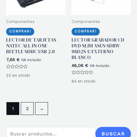
Componentes
Componentes
COMPRAR!
COMPRAR!
LECTOR DE TARJETAS
LECTOR GRABADOR CD
NATEC ALL IN ONE
DVD SLIM ASUS SDRW-
BEETLE SDHC USB 2.0
08D2S-U EXTERNO
BLANCO
7,65
€
IVA Incluido
48,08
€
IVA Incluido
Valorado
23 en stock!
con
Valorado
0
64 en stock!
con
de
0
5
de
5
1
2
→
B
BUSCAR