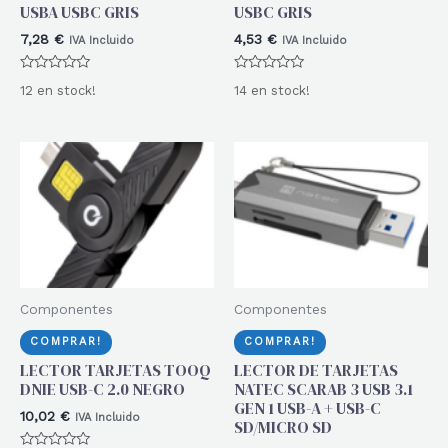
USBA USBC GRIS
USBC GRIS
7,28
€
4,53
€
IVA Incluido
IVA Incluido
Valorado
Valorado
12 en stock!
14 en stock!
con
con
0
0
de
de
5
5
Componentes
Componentes
COMPRAR!
COMPRAR!
LECTOR TARJETAS TOOQ
LECTOR DE TARJETAS
DNIE USB-C 2.0 NEGRO
NATEC SCARAB 3 USB 3.1
GEN 1 USB-A + USB-C
10,02
€
IVA Incluido
SD/MICRO SD