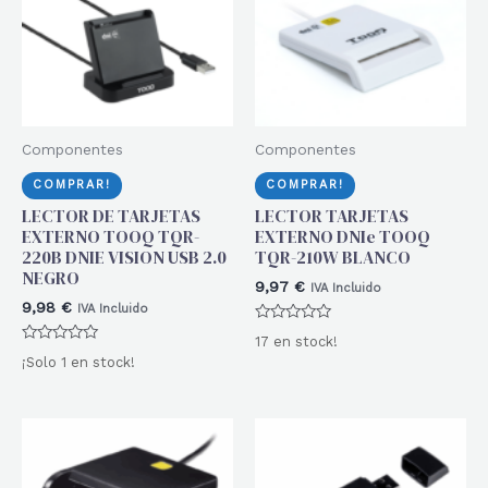
Componentes
Componentes
COMPRAR!
COMPRAR!
LECTOR DE TARJETAS
LECTOR TARJETAS
EXTERNO TOOQ TQR-
EXTERNO DNIe TOOQ
220B DNIE VISION USB 2.0
TQR-210W BLANCO
NEGRO
9,97
€
IVA Incluido
9,98
€
IVA Incluido
Valorado
17 en stock!
con
Valorado
0
¡Solo 1 en stock!
con
de
0
5
de
5