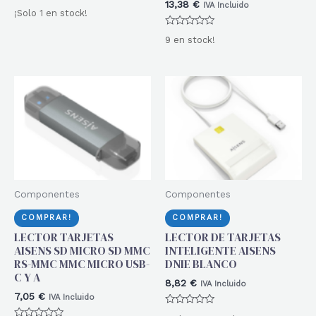
13,38
€
IVA Incluido
Valorado
¡Solo 1 en stock!
con
0
Valorado
de
9 en stock!
con
5
0
de
5
Componentes
Componentes
COMPRAR!
COMPRAR!
LECTOR TARJETAS
LECTOR DE TARJETAS
AISENS SD MICRO SD MMC
INTELIGENTE AISENS
RS-MMC MMC MICRO USB-
DNIE BLANCO
C Y A
8,82
€
IVA Incluido
7,05
€
IVA Incluido
Valorado