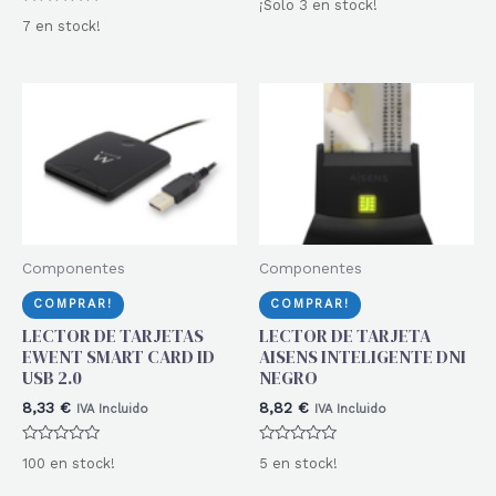
¡Solo 3 en stock!
con
Valorado
0
7 en stock!
con
de
0
5
de
5
Componentes
Componentes
COMPRAR!
COMPRAR!
LECTOR DE TARJETAS
LECTOR DE TARJETA
EWENT SMART CARD ID
AISENS INTELIGENTE DNI
USB 2.0
NEGRO
8,33
€
8,82
€
IVA Incluido
IVA Incluido
Valorado
Valorado
100 en stock!
5 en stock!
con
con
0
0