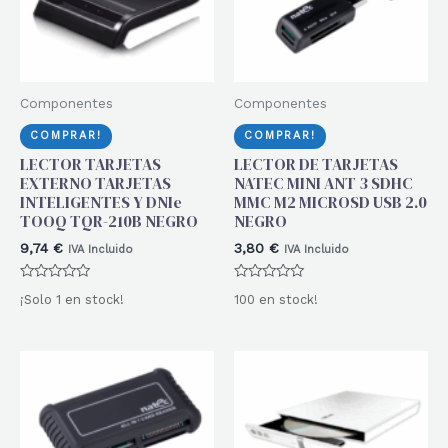
Componentes
Componentes
COMPRAR!
COMPRAR!
LECTOR TARJETAS
LECTOR DE TARJETAS
EXTERNO TARJETAS
NATEC MINI ANT 3 SDHC
INTELIGENTES Y DNIe
MMC M2 MICROSD USB 2.0
TOOQ TQR-210B NEGRO
NEGRO
9,74
€
3,80
€
IVA Incluido
IVA Incluido
Valorado
Valorado
¡Solo 1 en stock!
100 en stock!
con
con
0
0
de
de
5
5