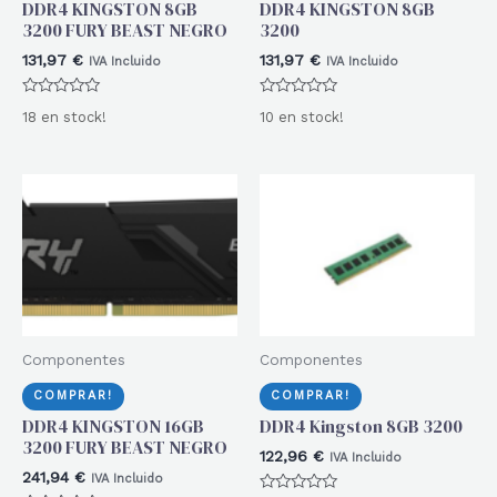
DDR4 KINGSTON 8GB
DDR4 KINGSTON 8GB
3200 FURY BEAST NEGRO
3200
131,97
€
131,97
€
IVA Incluido
IVA Incluido
Valorado
Valorado
18 en stock!
10 en stock!
con
con
0
0
de
de
5
5
Componentes
Componentes
COMPRAR!
COMPRAR!
DDR4 KINGSTON 16GB
DDR4 Kingston 8GB 3200
3200 FURY BEAST NEGRO
122,96
€
IVA Incluido
241,94
€
IVA Incluido