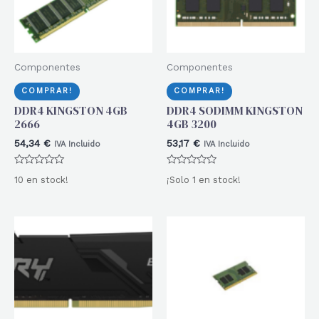
Componentes
Componentes
COMPRAR!
COMPRAR!
DDR4 KINGSTON 4GB
DDR4 SODIMM KINGSTON
2666
4GB 3200
54,34
€
53,17
€
IVA Incluido
IVA Incluido
Valorado
Valorado
10 en stock!
¡Solo 1 en stock!
con
con
0
0
de
de
5
5