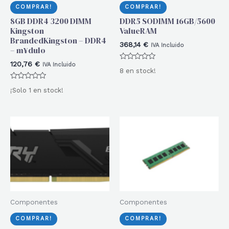
COMPRAR!
COMPRAR!
8GB DDR4 3200 DIMM
DDR5 SODIMM 16GB/5600
Kingston
ValueRAM
BrandedKingston – DDR4
368,14
€
IVA Incluido
– m¥dulo
120,76
€
IVA Incluido
Valorado
8 en stock!
con
0
Valorado
de
¡Solo 1 en stock!
con
5
0
de
5
Componentes
Componentes
COMPRAR!
COMPRAR!