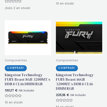
Valorado
10 en stock!
con
Valorado
0
¡Solo 2 en stock!
con
de
0
5
de
5
Componentes
Componentes
COMPRAR!
COMPRAR!
Kingston Technology
Kingston Technology
FURY Beast 8GB 3200MT/s
FURY Beast 16GB
DDR4 CL16 DIMM RGB
3200MT/s DDR4 CL16
DIMM RGB
130,17
€
IVA Incluido
225,18
€
IVA Incluido
Valorado
10 en stock!
con
Valorado
0
51 en stock!