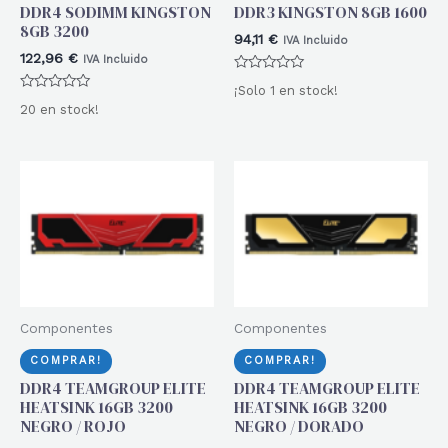
DDR4 SODIMM KINGSTON
DDR3 KINGSTON 8GB 1600
8GB 3200
94,11
€
IVA Incluido
122,96
€
IVA Incluido
Valorado
¡Solo 1 en stock!
con
Valorado
0
20 en stock!
con
de
0
5
de
5
Componentes
Componentes
COMPRAR!
COMPRAR!
DDR4 TEAMGROUP ELITE
DDR4 TEAMGROUP ELITE
HEATSINK 16GB 3200
HEATSINK 16GB 3200
NEGRO / ROJO
NEGRO / DORADO