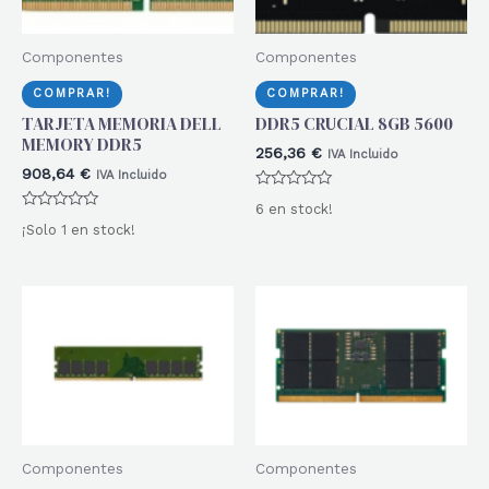
Componentes
Componentes
COMPRAR!
COMPRAR!
TARJETA MEMORIA DELL
DDR5 CRUCIAL 8GB 5600
MEMORY DDR5
256,36
€
IVA Incluido
908,64
€
IVA Incluido
Valorado
6 en stock!
con
Valorado
0
¡Solo 1 en stock!
con
de
0
5
de
5
Componentes
Componentes