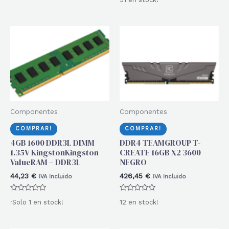
con
de
0
5
de
5
Componentes
Componentes
COMPRAR!
COMPRAR!
4GB 1600 DDR3L DIMM
DDR4 TEAMGROUP T-
1.35V KingstonKingston
CREATE 16GB X2 3600
ValueRAM – DDR3L
NEGRO
44,23
€
426,45
€
IVA Incluido
IVA Incluido
Valorado
Valorado
¡Solo 1 en stock!
12 en stock!
con
con
0
0
de
de
5
5