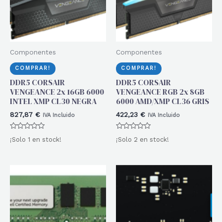
Componentes
Componentes
COMPRAR!
COMPRAR!
DDR5 CORSAIR
DDR5 CORSAIR
VENGEANCE 2x 16GB 6000
VENGEANCE RGB 2x 8GB
INTEL XMP CL30 NEGRA
6000 AMD/XMP CL36 GRIS
827,87
€
422,23
€
IVA Incluido
IVA Incluido
Valorado
Valorado
¡Solo 1 en stock!
¡Solo 2 en stock!
con
con
0
0
de
de
5
5