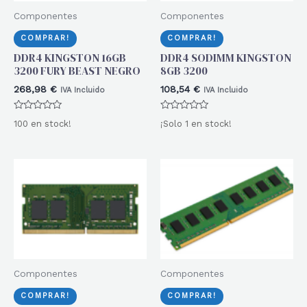
Componentes
Componentes
COMPRAR!
COMPRAR!
DDR4 KINGSTON 16GB
DDR4 SODIMM KINGSTON
3200 FURY BEAST NEGRO
8GB 3200
268,98
€
108,54
€
IVA Incluido
IVA Incluido
Valorado
Valorado
100 en stock!
¡Solo 1 en stock!
con
con
0
0
de
de
5
5
Componentes
Componentes
COMPRAR!
COMPRAR!