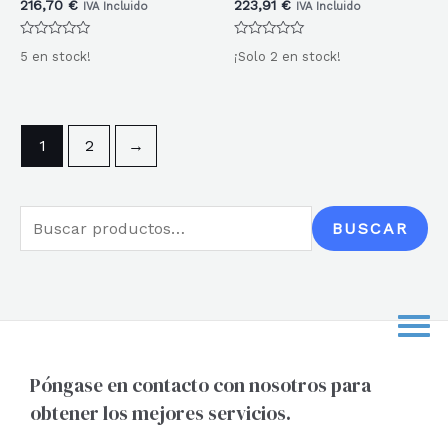
216,70
€
223,91
€
IVA Incluido
IVA Incluido
Valorado
Valorado
5 en stock!
¡Solo 2 en stock!
con
con
0
0
de
de
5
5
1
2
→
B
BUSCAR
u
s
c
a
r
Póngase en contacto con nosotros para
obtener los mejores servicios.
p
o