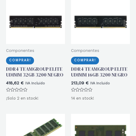
Componentes
Componentes
COMPRAR!
COMPRAR!
DDR4 TEAMGROUP ELITE
DDR4 TEAMGROUP ELITE
UDIMM 32GB 3200 NEGRO
UDIMM 16GB 3200 NEGRO
418,62
€
213,09
€
IVA Incluido
IVA Incluido
Valorado
Valorado
¡Solo 2 en stock!
14 en stock!
con
con
0
0
de
de
5
5