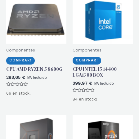
Componentes
Componentes
COMPRAR!
COMPRAR!
CPU AMD RYZEN 5 8600G
CPU INTEL I5 14400
LGA1700 BOX
283,65
€
IVA Incluido
399,97
€
IVA Incluido
Valorado
66 en stock!
con
Valorado
0
84 en stock!
con
de
0
5
de
5