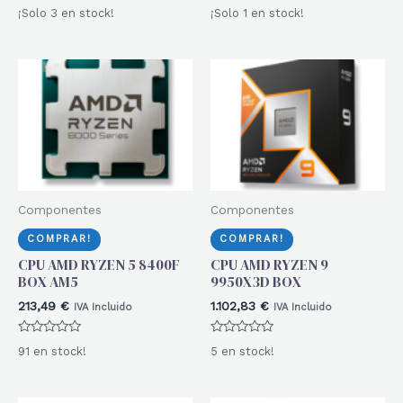
Valorado
Valorado
¡Solo 3 en stock!
¡Solo 1 en stock!
con
con
0
0
de
de
5
5
Componentes
Componentes
COMPRAR!
COMPRAR!
CPU AMD RYZEN 5 8400F
CPU AMD RYZEN 9
BOX AM5
9950X3D BOX
213,49
€
1.102,83
€
IVA Incluido
IVA Incluido
Valorado
Valorado
91 en stock!
5 en stock!
con
con
0
0
de
de
5
5