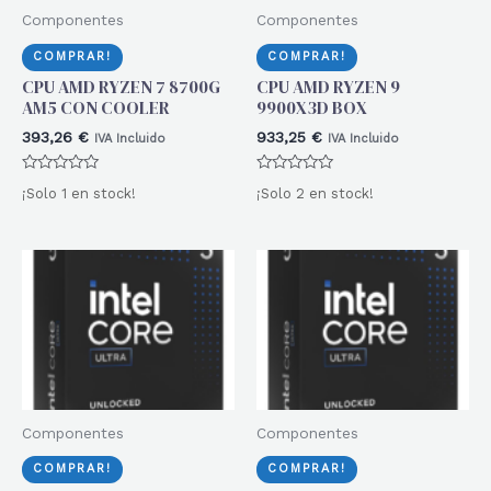
Componentes
Componentes
COMPRAR!
COMPRAR!
CPU AMD RYZEN 7 8700G
CPU AMD RYZEN 9
AM5 CON COOLER
9900X3D BOX
393,26
€
933,25
€
IVA Incluido
IVA Incluido
Valorado
Valorado
¡Solo 1 en stock!
¡Solo 2 en stock!
con
con
0
0
de
de
5
5
Componentes
Componentes
COMPRAR!
COMPRAR!