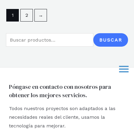
5
1
2
→
B
BUSCAR
u
s
c
a
r
Póngase en contacto con nosotros para
obtener los mejores servicios.
p
o
Todos nuestros proyectos son adaptados a las
r
necesidades reales del cliente, usamos la
:
tecnología para mejorar.