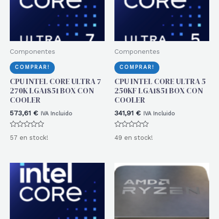
Componentes
Componentes
COMPRAR!
COMPRAR!
CPU INTEL CORE ULTRA 7
CPU INTEL CORE ULTRA 5
270K LGA1851 BOX CON
250KF LGA1851 BOX CON
COOLER
COOLER
573,61
€
341,91
€
IVA Incluido
IVA Incluido
Valorado
Valorado
57 en stock!
49 en stock!
con
con
0
0
de
de
5
5