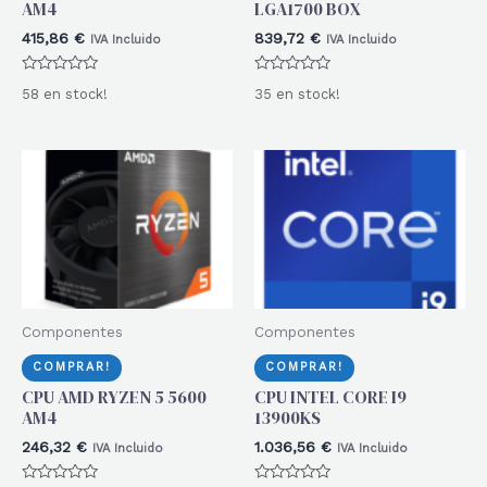
AM4
LGA1700 BOX
415,86
€
839,72
€
IVA Incluido
IVA Incluido
Valorado
Valorado
58 en stock!
35 en stock!
con
con
0
0
de
de
5
5
Componentes
Componentes
COMPRAR!
COMPRAR!
CPU AMD RYZEN 5 5600
CPU INTEL CORE I9
AM4
13900KS
246,32
€
1.036,56
€
IVA Incluido
IVA Incluido