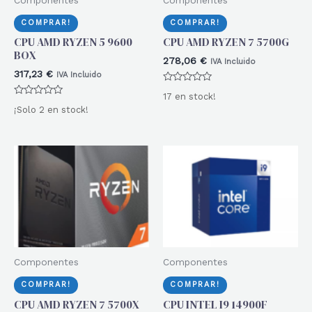
COMPRAR!
COMPRAR!
CPU AMD RYZEN 5 9600
CPU AMD RYZEN 7 5700G
BOX
278,06
€
IVA Incluido
317,23
€
IVA Incluido
Valorado
17 en stock!
con
Valorado
0
¡Solo 2 en stock!
con
de
0
5
de
5
Componentes
Componentes
COMPRAR!
COMPRAR!
CPU AMD RYZEN 7 5700X
CPU INTEL I9 14900F