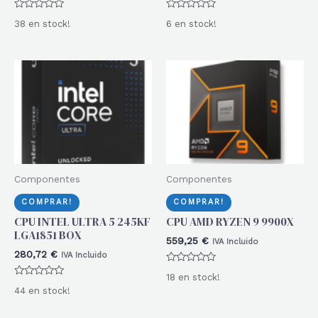
Valorado
Valorado
38 en stock!
6 en stock!
con
con
0
0
de
de
5
5
Componentes
Componentes
COMPRAR!
COMPRAR!
CPU INTEL ULTRA 5 245KF
CPU AMD RYZEN 9 9900X
LGA1851 BOX
559,25
€
IVA Incluido
280,72
€
IVA Incluido
Valorado
18 en stock!
con
Valorado
0
44 en stock!
con
de
0
5
de