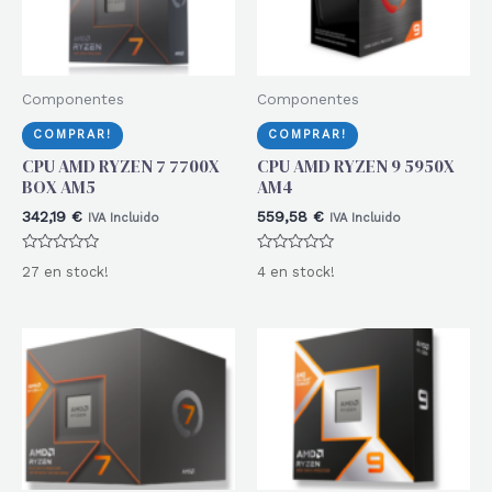
Componentes
Componentes
COMPRAR!
COMPRAR!
CPU AMD RYZEN 7 7700X
CPU AMD RYZEN 9 5950X
BOX AM5
AM4
342,19
€
559,58
€
IVA Incluido
IVA Incluido
Valorado
Valorado
27 en stock!
4 en stock!
con
con
0
0
de
de
5
5