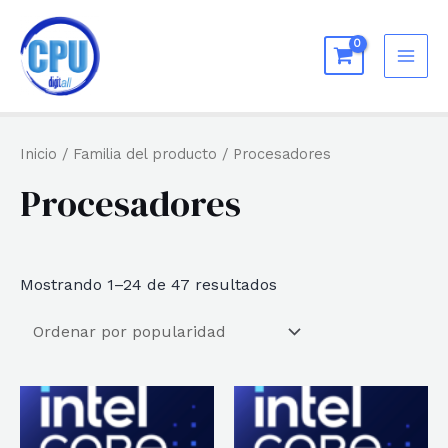
Ir
al
MAI
contenido
ME
Inicio
/ Familia del producto / Procesadores
Procesadores
Ordenado
Mostrando 1–24 de 47 resultados
por
popularidad