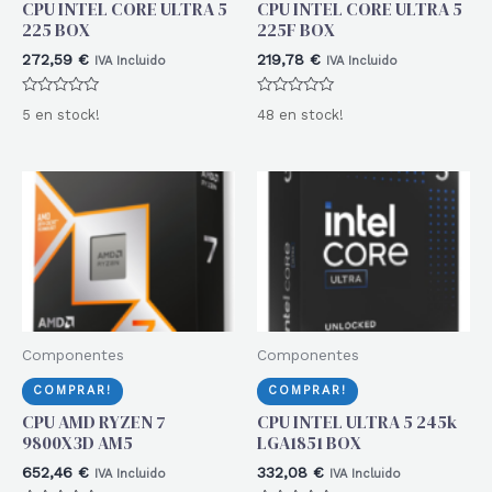
CPU INTEL CORE ULTRA 5
CPU INTEL CORE ULTRA 5
225 BOX
225F BOX
272,59
€
219,78
€
IVA Incluido
IVA Incluido
Valorado
Valorado
5 en stock!
48 en stock!
con
con
0
0
de
de
5
5
Componentes
Componentes
COMPRAR!
COMPRAR!
CPU AMD RYZEN 7
CPU INTEL ULTRA 5 245k
9800X3D AM5
LGA1851 BOX
652,46
€
332,08
€
IVA Incluido
IVA Incluido