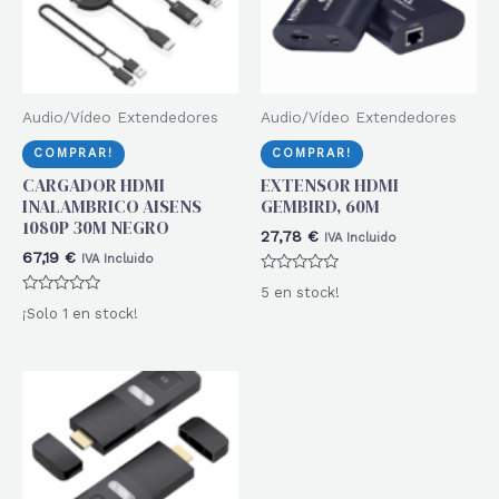
Audio/Vídeo Extendedores
Audio/Vídeo Extendedores
COMPRAR!
COMPRAR!
CARGADOR HDMI
EXTENSOR HDMI
INALAMBRICO AISENS
GEMBIRD, 60M
1080P 30M NEGRO
27,78
€
IVA Incluido
67,19
€
IVA Incluido
Valorado
5 en stock!
con
Valorado
0
¡Solo 1 en stock!
con
de
0
5
de
5