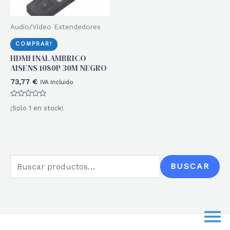
Audio/Vídeo Extendedores
COMPRAR!
HDMI INALAMBRICO
AISENS 1080P 30M NEGRO
73,77
€
IVA Incluido
Valorado
¡Solo 1 en stock!
con
0
de
5
B
BUSCAR
u
s
c
a