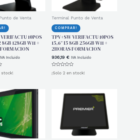
Punto de Venta
Terminal Punto de Venta
R!
COMPRAR!
VERIFACTU 10POS
TPV+SW VERIFACTU 10POS
2 8GB 128GB W11 +
15,6″ I5 8GB 256GB W11 +
 FORMACION
2HORAS FORMACION
936,19
€
IVA Incluido
IVA Incluido
Valorado
 stock!
¡Solo 2 en stock!
con
0
de
5