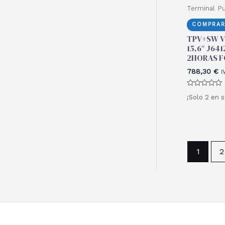
Terminal P
COMPRAR
TPV+SW V
15,6″ J641
2HORAS 
788,30
€
I
Valorado
¡Solo 2 en s
con
0
de
5
1
2