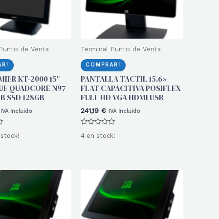
Punto de Venta
Terminal Punto de Venta
R!
COMPRAR!
MIER KT-2000 15″
PANTALLA TACTIL 15.6»
UE QUADCORE N97
FLAT CAPACITIVA POSIFLEX
B SSD 128GB
FULL HD VGA HDMI USB
241,19
€
IVA Incluido
IVA Incluido
Valorado
 stock!
4 en stock!
con
0
de
5