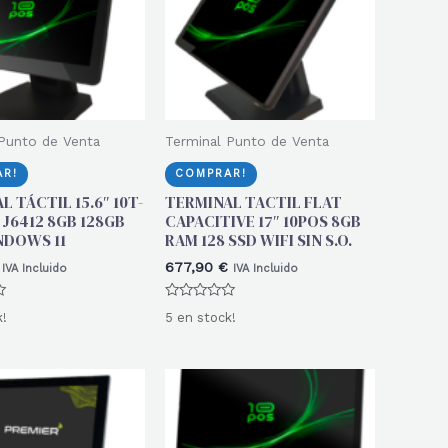
Punto de Venta
Terminal Punto de Venta
R!
COMPRAR!
 TÁCTIL 15.6″ 10T-
TERMINAL TACTIL FLAT
 J6412 8GB 128GB
CAPACITIVE 17″ 10POS 8GB
NDOWS 11
RAM 128 SSD WIFI SIN S.O.
677,90
€
IVA Incluido
IVA Incluido
Valorado
k!
5 en stock!
con
0
de
5