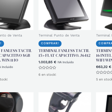
unto de Venta
Terminal Punto de Venta
Terminal 
!
COMPRAR!
COMPRA
 FANLESS TACTIL
TERMINAL FANLESS TACTIL
TERMINAL
 CAPACITIVO 8GB
15» FLAT CAPACITIVO. J6412
16 INTEL
 WIN 11 IO
WIFI WI
1.003,85
€
IVA Incluido
663,32
€
A Incluido
Valorado
6 en stock!
con
Valorado
0
tock!
5 en stoc
con
de
0
5
de
5