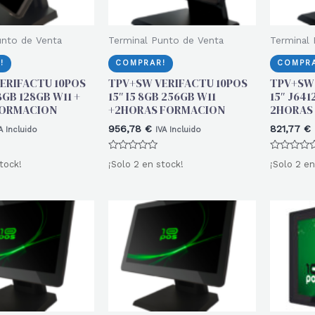
unto de Venta
Terminal Punto de Venta
Terminal 
!
COMPRAR!
COMPRA
ERIFACTU 10POS
TPV+SW VERIFACTU 10POS
TPV+SW 
8GB 128GB W11 +
15″ I5 8GB 256GB W11
15″ J641
FORMACION
+2HORAS FORMACION
2HORAS
956,78
€
821,77
€
A Incluido
IVA Incluido
Valorado
Valorado
tock!
¡Solo 2 en stock!
¡Solo 2 en
con
con
0
0
de
de
5
5