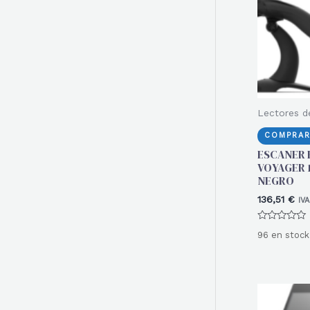
r
:
Lectores d
COMPRAR
ESCANER
VOYAGER 1
NEGRO
136,51
€
IVA
Valorado
96 en stock
con
0
de
5