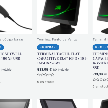
e código barras
Terminal Punto de Venta
Terminal 
!
COMPRAR!
COMPRA
 HONEYWELL
TERMINAL TACTIL FLAT
TERMINA
400 XP USB
CAPACITIVE 15.6″ 10POS 10T-
CAPACITI
16I5H8256W1
16 i57th
SSD
833,58
€
 Incluido
IVA Incluido
713,38
€
Valorado
!
6 en stock!
con
Valorado
0
6 en stoc
con
de
0
5
de
5