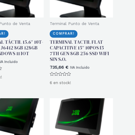
Punto de Venta
Terminal Punto de Venta
R!
COMPRAR!
 TÁCTIL 15.6″ 10T-
TERMINAL TACTIL FLAT
 J6412 8GB 128GB
CAPACITIVE 15″ 10POS I5
NDOWS 11 IOT
7TH GEN 8GB 256 SSD WIFI
SIN S.O.
VA Incluido
735,66
€
IVA Incluido
k!
Valorado
6 en stock!
con
0
de
5