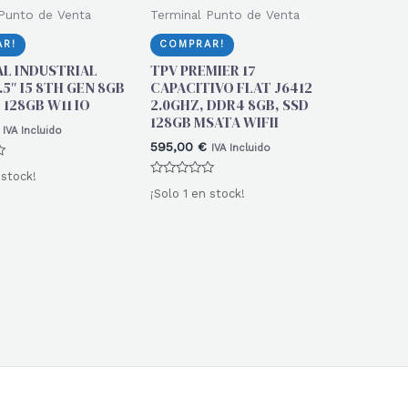
Punto de Venta
Terminal Punto de Venta
R!
COMPRAR!
L INDUSTRIAL
TPV PREMIER 17
.5″ I5 8TH GEN 8GB
CAPACITIVO FLAT J6412
 128GB W11 IO
2.0GHZ, DDR4 8GB, SSD
128GB MSATA WIFII
IVA Incluido
595,00
€
IVA Incluido
 stock!
Valorado
¡Solo 1 en stock!
con
0
de
5