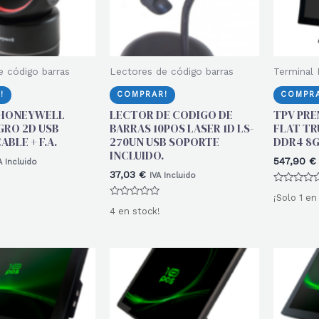
e código barras
Lectores de código barras
Terminal 
!
COMPRAR!
COMPRA
 HONEYWELL
LECTOR DE CODIGO DE
TPV PRE
GRO 2D USB
BARRAS 10POS LASER 1D LS-
FLAT TR
ABLE + F.A.
270UN USB SOPORTE
DDR4 8G
INCLUIDO.
547,90
€
A Incluido
37,03
€
IVA Incluido
Valorado
¡Solo 1 en
con
Valorado
0
4 en stock!
con
de
0
5
de
5