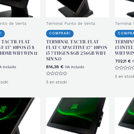
unto de Venta
Terminal Punto de Venta
Terminal 
!
COMPRAR!
COMPRA
 TACTIL FLAT
TERMINAL TACTIL FLAT
TERMINAL
E 15″ 10POS i5 8
FLAT CAPACITIVE 17″ 10POS
15 INTEL
HDMI WIFI WIN 11
i5 7THGEN 8GB 256GB WIFI
WIFI WI
SIN S.O
702,11
€
I
814,38
€
A Incluido
IVA Incluido
Valorado
5 en stoc
con
Valorado
0
tock!
5 en stock!
con
de
0
5
de
5