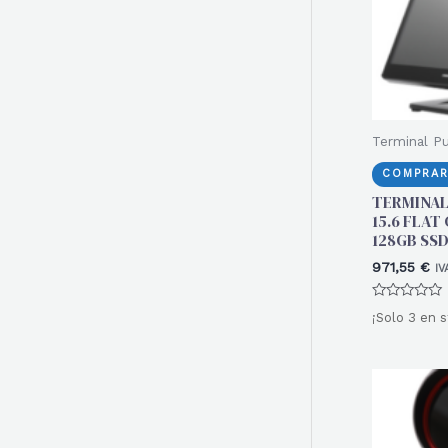
Terminal P
COMPRAR
TERMINAL
15.6 FLAT
128GB SSD.
971,55
€
IV
Valorado
¡Solo 3 en s
con
0
de
5