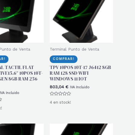
Punto de Venta
Terminal Punto de Venta
R!
COMPRAR!
L TACTIL FLAT
TPV 10POS 10T-17 J6412 8GB
VE15.6″ 10POS 10T-
RAM 128 SSD WIFI
 GEN 8GB RAM 256
WINDOWS 11 IOT
803,04
€
IVA Incluido
IVA Incluido
Valorado
4 en stock!
con
0
k!
de
5