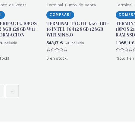
unto de Venta
Terminal Punto de Venta
Terminal 
!
COMPRAR!
COMPRA
ERIFACTU 10POS
TERMINAL TÁCTIL 15.6″ 10T-
TERMINA
2 8GB 128GB W11 +
16 INTEL J6412 8GB 128GB
10POS 21
FORMACION
WIFI SIN S.O
RAM SSD
543,17
€
1.065,11
€
VA Incluido
IVA Incluido
Valorado
Valorado
tock!
6 en stock!
¡Solo 1 en
con
con
0
0
de
de
5
5
→