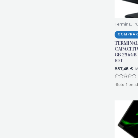
Terminal P
COMPRAR
TERMINAL
CAPACITIV
GB 256GB 
IOT
857,45
€
IV
Valorado
¡Solo 1 en s
con
0
de
5