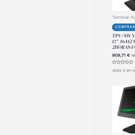
Terminal P
COMPRAR
TPV+SW V
17″ J6412 
2HORAS 
909,71
€
IV
Valorado
¡Solo 2 en s
con
0
de
5