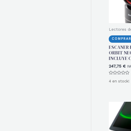
Lectores d
COMPRAR
ESCANER
ORBIT NE
INCLUYE C
247,75
€
IV
Valorado
4 en stock!
con
0
de
5