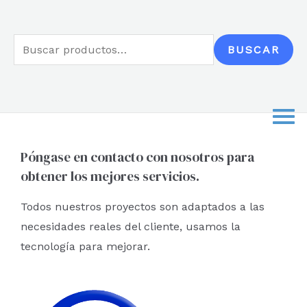
5
B
BUSCAR
u
s
c
a
r
Póngase en contacto con nosotros para
obtener los mejores servicios.
p
o
Todos nuestros proyectos son adaptados a las
r
necesidades reales del cliente, usamos la
:
tecnología para mejorar.