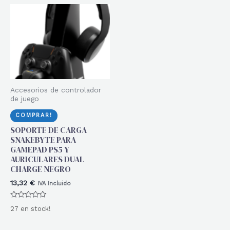
Accesorios de controlador
de juego
COMPRAR!
SOPORTE DE CARGA
SNAKEBYTE PARA
GAMEPAD PS5 Y
AURICULARES DUAL
CHARGE NEGRO
13,32
€
IVA Incluido
Valorado
27 en stock!
con
0
de