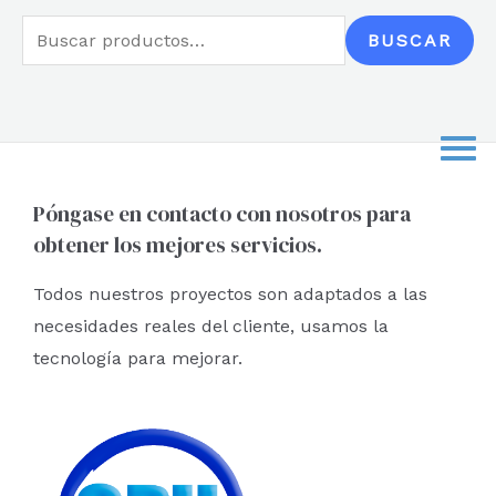
B
BUSCAR
u
s
c
a
r
Póngase en contacto con nosotros para
obtener los mejores servicios.
p
o
Todos nuestros proyectos son adaptados a las
r
necesidades reales del cliente, usamos la
:
tecnología para mejorar.