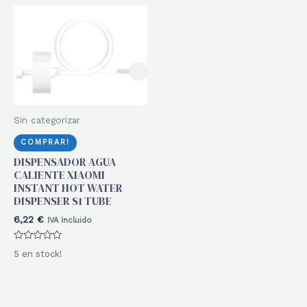
Sin categorizar
COMPRAR!
DISPENSADOR AGUA
CALIENTE XIAOMI
INSTANT HOT WATER
DISPENSER S1 TUBE
6,22
€
IVA Incluido
Valorado
5 en stock!
con
0
de
5