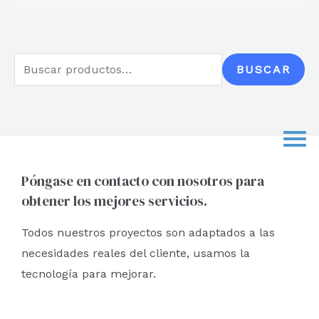
B
BUSCAR
u
s
c
a
r
Póngase en contacto con nosotros para
obtener los mejores servicios.
p
o
Todos nuestros proyectos son adaptados a las
r
necesidades reales del cliente, usamos la
:
tecnología para mejorar.