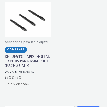
Accesorios para lápiz digital
COMPRAR!
REPUESTO LAPIZ DIGITAL
TARGUS PARA AMM173GL
(PACK 3 UNID)
25,76
€
IVA Incluido
Valorado
¡Solo 2 en stock!
con
0
de
5