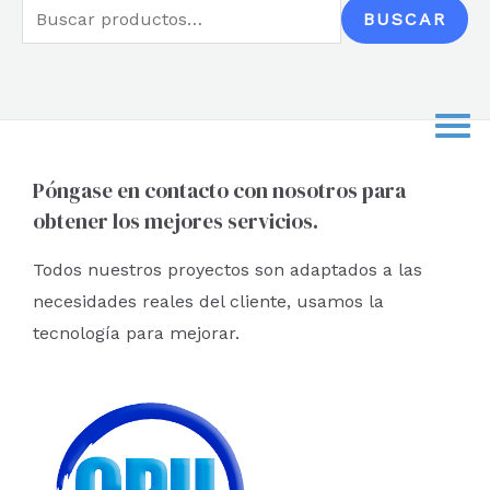
B
BUSCAR
u
s
c
a
r
Póngase en contacto con nosotros para
obtener los mejores servicios.
p
o
Todos nuestros proyectos son adaptados a las
r
necesidades reales del cliente, usamos la
:
tecnología para mejorar.