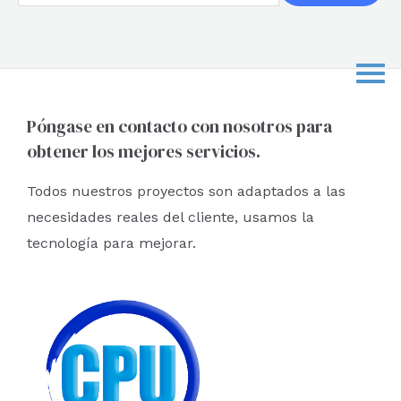
u
s
c
a
r
Póngase en contacto con nosotros para
obtener los mejores servicios.
p
o
Todos nuestros proyectos son adaptados a las
r
necesidades reales del cliente, usamos la
:
tecnología para mejorar.