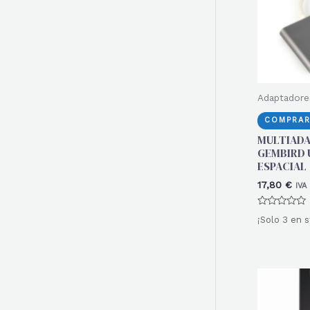
Adaptadore
COMPRAR
MULTIAD
GEMBIRD U
ESPACIAL
17,80
€
IVA
Valorado
¡Solo 3 en s
con
0
de
5