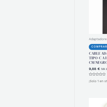
r
:
Adaptadore
COMPRAR
CABLE AD
TIPO-C A 
CM NEGR
9,88
€
IVA 
Valorado
¡Solo 1 en s
con
0
de
5