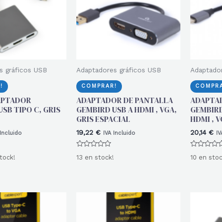
s gráficos USB
Adaptadores gráficos USB
Adaptador
!
COMPRAR!
COMPRA
APTADOR
ADAPTADOR DE PANTALLA
ADAPTA
SB TIPO C, GRIS
GEMBIRD USB A HDMI , VGA,
GEMBIRD
GRIS ESPACIAL
HDMI , V
19,22
€
20,14
€
 Incluido
IVA Incluido
IV
Valorado
Valorado
tock!
13 en stock!
10 en stoc
con
con
0
0
de
de
5
5