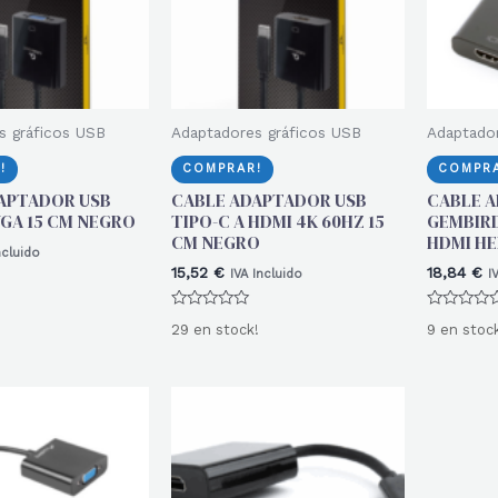
s gráficos USB
Adaptadores gráficos USB
Adaptador
!
COMPRAR!
COMPRA
APTADOR USB
CABLE ADAPTADOR USB
CABLE 
VGA 15 CM NEGRO
TIPO-C A HDMI 4K 60HZ 15
GEMBIRD
CM NEGRO
HDMI H
ncluido
15,52
€
18,84
€
IVA Incluido
I
Valorado
Valorado
29 en stock!
9 en stoc
con
con
0
0
de
de
5
5