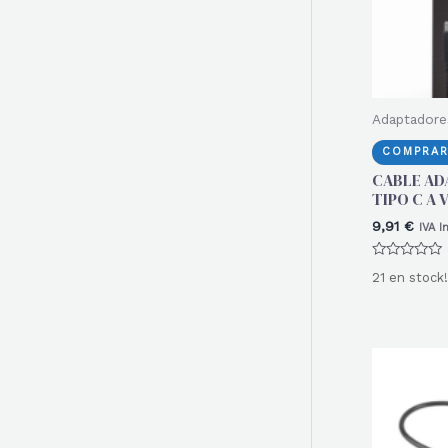
Adaptadore
COMPRAR
CABLE AD
TIPO C A 
9,91
€
IVA I
Valorado
21 en stock!
con
0
de
5