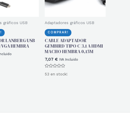
s gráficos USB
Adaptadores gráficos USB
!
COMPRAR!
R LANBERG USB
CABLE ADAPTADOR
C/VGA HEMBRA
GEMBIRD TIPO C 3.1 A HDMI
MACHO HEMBRA 0,15M
Incluido
7,07
€
IVA Incluido
Valorado
53 en stock!
con
0
de
5