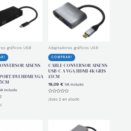
es gráficos USB
Adaptadores gráficos USB
R!
COMPRAR!
ONVERSOR AISENS
CABLE CONVERSOR AISENS
USB-C A VGA/HDMI 4K GRIS
PORT/DVI/HDMI/VGA
15CM
15CM
19,09
€
IVA Incluido
VA Incluido
Valorado
¡Solo 2 en stock!
con
0
k!
de
5