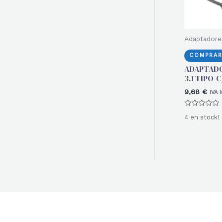
Adaptadore
COMPRAR
ADAPTADO
3.1 TIPO-
9,68
€
IVA 
Valorado
4 en stock!
con
0
de
5