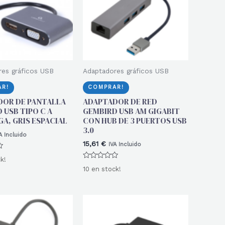
es gráficos USB
Adaptadores gráficos USB
R!
COMPRAR!
DOR DE PANTALLA
ADAPTADOR DE RED
 USB TIPO C A
GEMBIRD USB AM GIGABIT
GA, GRIS ESPACIAL
CON HUB DE 3 PUERTOS USB
3.0
A Incluido
15,61
€
IVA Incluido
k!
Valorado
10 en stock!
con
0
de
5