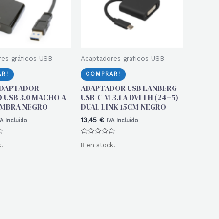
es gráficos USB
Adaptadores gráficos USB
R!
COMPRAR!
ADAPTADOR
ADAPTADOR USB LANBERG
 USB 3.0 MACHO A
USB-C M 3.1 A DVI-I H (24+5)
EMBRA NEGRO
DUAL LINK 15CM NEGRO
13,45
€
VA Incluido
IVA Incluido
Valorado
k!
8 en stock!
con
0
de
5