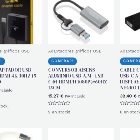
s gráficos USB
Adaptadores gráficos USB
Adaptador
!
COMPRAR!
COMPRA
APTADOR USB
CONVERSOR AISENS
CABLE C
HDMI 4K 30HZ 15
ALUMINIO USB-A/M+USB-
USB-C A
O
C/M-HDMI/H 1080P@60HZ
DISPLAY
15CM
NEGRO 
Incluido
15,27
€
38,40
€
IVA Incluido
I
tock!
Valorado
Valorado
9 en stock!
8 en stoc
con
con
0
0
de
de
5
5